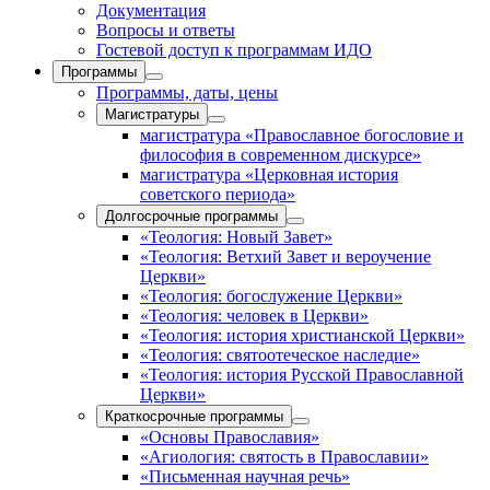
Документация
Вопросы и ответы
Гостевой доступ к программам ИДО
Программы
Программы, даты, цены
Магистратуры
магистратура «Православное богословие и
философия в современном дискурсе»
магистратура «Церковная история
советского периода»
Долгосрочные программы
«Теология: Новый Завет»
«Теология: Ветхий Завет и вероучение
Церкви»
«Теология: богослужение Церкви»
«Теология: человек в Церкви»
«Теология: история христианской Церкви»
«Теология: святоотеческое наследие»
«Теология: история Русской Православной
Церкви»
Краткосрочные программы
«Основы Православия»
«Агиология: святость в Православии»
«Письменная научная речь»