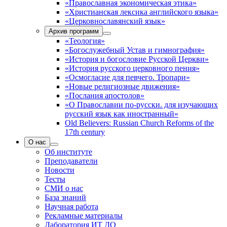
«Православная экономическая этика»
«Христианская лексика английского языка»
«Церковнославянский язык»
Архив программ
«Теология»
«Богослужебный Устав и гимнография»
«История и богословие Русской Церкви»
«История русского церковного пения»
«Осмогласие для певчего. Тропари»
«Новые религиозные движения»
«Послания апостолов»
«О Православии по-русски. для изучающих
русский язык как иностранный»
Old Believers: Russian Church Reforms of the
17th century
О нас
Об институте
Преподаватели
Новости
Тесты
СМИ о нас
База знаний
Научная работа
Рекламные материалы
Лаборатория ИТ ДО