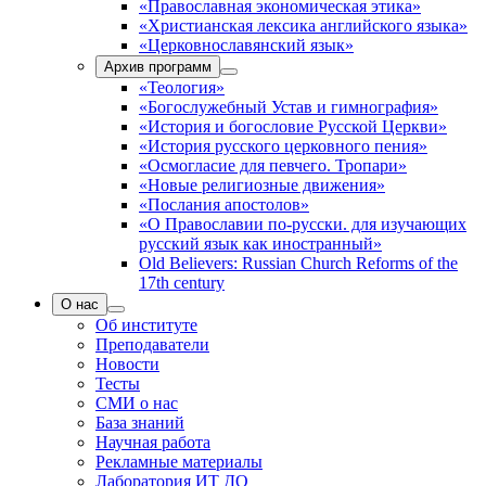
«Православная экономическая этика»
«Христианская лексика английского языка»
«Церковнославянский язык»
Архив программ
«Теология»
«Богослужебный Устав и гимнография»
«История и богословие Русской Церкви»
«История русского церковного пения»
«Осмогласие для певчего. Тропари»
«Новые религиозные движения»
«Послания апостолов»
«О Православии по-русски. для изучающих
русский язык как иностранный»
Old Believers: Russian Church Reforms of the
17th century
О нас
Об институте
Преподаватели
Новости
Тесты
СМИ о нас
База знаний
Научная работа
Рекламные материалы
Лаборатория ИТ ДО