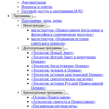
Документация
Вопросы и ответы
Гостевой доступ к программам ИДО
Программы
Программы, даты, цены
Магистратуры
магистратура «Православное богословие и
философия в современном дискурсе»
магистратура «Церковная история
советского периода»
Долгосрочные программы
«Теология: Новый Завет»
«Теология: Ветхий Завет и вероучение
Церкви»
«Теология: богослужение Церкви»
«Теология: человек в Церкви»
«Теология: история христианской Церкви»
«Теология: святоотеческое наследие»
«Теология: история Русской Православной
Церкви»
Краткосрочные программы
«Основы Православия»
«Агиология: святость в Православии»
«Письменная научная речь»