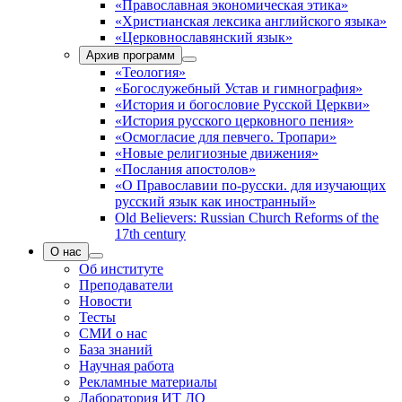
«Православная экономическая этика»
«Христианская лексика английского языка»
«Церковнославянский язык»
Архив программ
«Теология»
«Богослужебный Устав и гимнография»
«История и богословие Русской Церкви»
«История русского церковного пения»
«Осмогласие для певчего. Тропари»
«Новые религиозные движения»
«Послания апостолов»
«О Православии по-русски. для изучающих
русский язык как иностранный»
Old Believers: Russian Church Reforms of the
17th century
О нас
Об институте
Преподаватели
Новости
Тесты
СМИ о нас
База знаний
Научная работа
Рекламные материалы
Лаборатория ИТ ДО