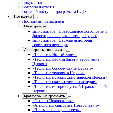
Документация
Вопросы и ответы
Гостевой доступ к программам ИДО
Программы
Программы, даты, цены
Магистратуры
магистратура «Православное богословие и
философия в современном дискурсе»
магистратура «Церковная история
советского периода»
Долгосрочные программы
«Теология: Новый Завет»
«Теология: Ветхий Завет и вероучение
Церкви»
«Теология: богослужение Церкви»
«Теология: человек в Церкви»
«Теология: история христианской Церкви»
«Теология: святоотеческое наследие»
«Теология: история Русской Православной
Церкви»
Краткосрочные программы
«Основы Православия»
«Агиология: святость в Православии»
«Письменная научная речь»