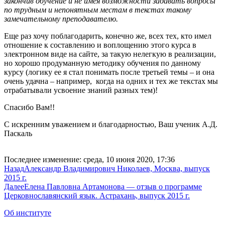
закончив обучение и не имея возможности задавать вопросы
по трудным и непонятным местам в текстах такому
замечательному преподавателю.
Еще раз хочу поблагодарить, конечно же, всех тех, кто имел
отношение к составлению и воплощению этого курса в
электронном виде на сайте, за такую нелегкую в реализации,
но хорошо продуманную методику обучения по данному
курсу (логику ее я стал понимать после третьей темы – и она
очень удачна – например, когда на одних и тех же текстах мы
отрабатывали усвоение знаний разных тем)!
Спасибо Вам!!
С искренним уважением и благодарностью, Ваш ученик А.Д.
Паскаль
Последнее изменение: среда, 10 июня 2020, 17:36
Назад
Александр Владимирович Николаев, Москва, выпуск
2015 г.
Далее
Елена Павловна Артамонова — отзыв о программе
Церковнославянский язык. Астрахань, выпуск 2015 г.
Об институте