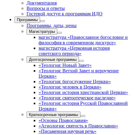
Документация
Вопросы и ответы
Гостевой доступ к программам ИДО
Программы
Программы, даты, цены
Магистратуры
магистратура «Православное богословие и
философия в современном дискурсе»
магистратура «Церковная история
советского периода»
Долгосрочные программы
«Теология: Новый Завет»
«Теология: Ветхий Завет и вероучение
Церкви»
«Теология: богослужение Церкви»
«Теология: человек в Церкви»
«Теология: история христианской Церкви»
«Теология: святоотеческое наследие»
«Теология: история Русской Православной
Церкви»
Краткосрочные программы
«Основы Православия»
«Агиология: святость в Православии»
«Письменная научная речь»