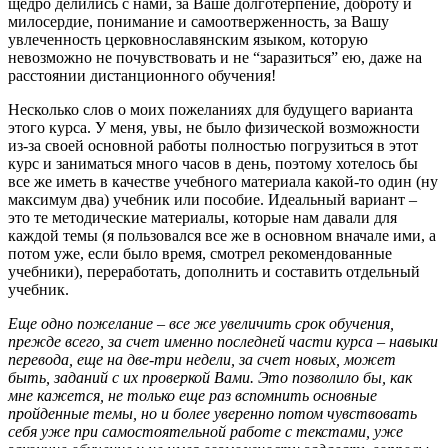
щедро делились с нами, за Ваше долготерпение, доброту и
милосердие, понимание и самоотверженность, за Вашу
увлеченность церковнославянским языком, которую
невозможно не почувствовать и не “заразиться” ею, даже на
расстоянии дистанционного обучения!
Несколько слов о моих пожеланиях для будущего варианта
этого курса. У меня, увы, не было физической возможности
из-за своей основной работы полностью погрузиться в этот
курс и заниматься много часов в день, поэтому хотелось бы
все же иметь в качестве учебного материала какой-то один (ну
максимум два) учебник или пособие. Идеальный вариант –
это те методические материалы, которые нам давали для
каждой темы (я пользовался все же в основном вначале ими, а
потом уже, если было время, смотрел рекомендованные
учебники), переработать, дополнить и составить отдельный
учебник.
Еще одно пожелание – все же увеличить срок обучения,
прежде всего, за счет именно последней части курса – навыки
перевода, еще на две-три недели, за счет новых, может
быть, заданий с их проверкой Вами. Это позволило бы, как
мне кажется, не только еще раз вспомнить основные
пройденные темы, но и более уверенно потом чувствовать
себя уже при самостоятельной работе с текстами, уже