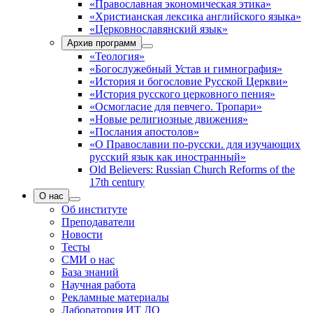
«Православная экономическая этика»
«Христианская лексика английского языка»
«Церковнославянский язык»
Архив программ
«Теология»
«Богослужебный Устав и гимнография»
«История и богословие Русской Церкви»
«История русского церковного пения»
«Осмогласие для певчего. Тропари»
«Новые религиозные движения»
«Послания апостолов»
«О Православии по-русски. для изучающих
русский язык как иностранный»
Old Believers: Russian Church Reforms of the
17th century
О нас
Об институте
Преподаватели
Новости
Тесты
СМИ о нас
База знаний
Научная работа
Рекламные материалы
Лаборатория ИТ ДО