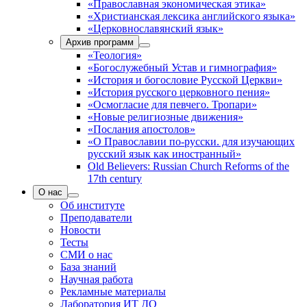
«Православная экономическая этика»
«Христианская лексика английского языка»
«Церковнославянский язык»
Архив программ
«Теология»
«Богослужебный Устав и гимнография»
«История и богословие Русской Церкви»
«История русского церковного пения»
«Осмогласие для певчего. Тропари»
«Новые религиозные движения»
«Послания апостолов»
«О Православии по-русски. для изучающих
русский язык как иностранный»
Old Believers: Russian Church Reforms of the
17th century
О нас
Об институте
Преподаватели
Новости
Тесты
СМИ о нас
База знаний
Научная работа
Рекламные материалы
Лаборатория ИТ ДО