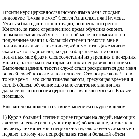
Пройти курс церковнославянского языка меня сподвиг
видеокурс “Буква в духе” Сергея Анатольевича Наумова.
Учиться было достаточно трудно, но очень интересно.
Конечно, за такое ограниченное время обучения освоить
церковнославянский язык в полной мере невозможно, но
полученные знания в большой степени помогли мне в
понимании смысла текстов служб и молитв. Даже можно
сказать, что я удивлялся, когда разбирал смыл не очень
понятных мне фраз и словосочетаний из утренних и вечерних
молитв, насколько некоторые из них я неправильно понимал.
Выполняя задания, тексты служб стали раскрываться для меня
во всей своей красоте и поэтичности. Это потрясающе! Но в
то же время – это была тяжелая работа, требующая времени и
сил. В общем, обучение дало мне стартовые знания для
дальнейшего освоения церковнославянского языка с Божьей
помощью.
Еще хотел бы поделиться своим мнением о курсе в целом:
1) Курс в большей степени ориентирован на людей, имеющих
филологическое (или гуманитарное) образование, и мне, как
человеку технической специальности, было очень сложно: во-
первых, потому что непрофильная тема и большой объем