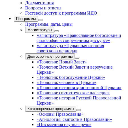
Документация
Вопросы и ответы
Гостевой доступ к программам ИДО
Программы
Программы, даты, цены
Магистратуры
магистратура «Православное богословие и
философия в современном дискурсе»
магистратура «Церковная история
советского периода»
Долгосрочные программы
«Теология: Новый Завет»
«Теология: Ветхий Завет и вероучение
Церкви»
«Теология: богослужение Церкви»
«Теология: человек в Церкви»
«Теология: история христианской Церкви»
«Теология: святоотеческое наследие»
«Теология: история Русской Православной
Церкви»
Краткосрочные программы
«Основы Православия»
«Агиология: святость в Православии»
«Письменная научная речь»