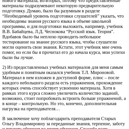
нового материала, во-вторых, потому что предоставленные
материалы подразумевают некоторую предварительную
подготовку. Думаю, было бы разумным в разделе
“Необходимый уровень подготовки слушателей” указать, что
необходимы знания русского языка в объеме школьной
программы, и для подготовки выложить, например, учебник
В.В. Бабайцева, Л.Д. Чеснокова “Русский язык. Теория”.
Вдобавок было бы неплохо проводить небольшое
тестирование на знание русского языка, чтобы слушатели
могли оценить свои знания. Кстати, этот учебник мне очень
помог, но если бы я прочитал его до начала курса, мои успехи
были бы лучше.
2) Из предоставленных учебных материалов для меня самым
удобным и понятным оказался учебник Т.Л. Мироновой.
Материал в нем изложен в доступной форме, плюс – после
каждого небольшого раздела есть упражнения, прохождение
которых очень способствует усвоению материала. Хотя в
рамках этого курса сложно увеличить количество заданий,
возможно, стоит попробовать встроить больше упражнений, а
в конце – контрольную. Но это, конечно, дополнительная
нагрузка на преподавателя…
В заключение хочу поблагодарить преподавателя
Старых
Ольгу Владимировну
за переданные знания, терпение, заботу
и теплоту общения во время обучения. Спасибо всем