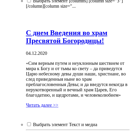
Выбрать элемент [columns] [column size="3"]
[/column][column size="...
С днем Введения во храм
Пресвятой Богородицы!
04.12.2020
«Сим верным путем и неуклонным шествием от
мира к Богу и от тьмы ко свету – да приведутся
Царю небесному девы души наши, христиане, во
след приведенныя ныне во храм
преблагословенныя Девы; и да введутся некогда в
нерукотворенный и вечный храм Царев, Его
благодатию, и щедротами, и человеколюбием»
Читать далее >>
Выбрать элемент Текст и медиа