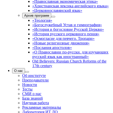
«Православная экономическая этика»
«Христианская лексика английского языка»
«Церковнославянский язык»
Архив программ
«Теология»
«Богослужебный Устав и гимнография»
«История и богословие Русской Церкви»
«История русского церковного пения»
«Осмогласие для певчего. Тропари»
«Новые религиозные движения»
«Послания апостолов»
«О Православии по-русски. для изучающих
русский язык как иностранный»
Old Believers: Russian Church Reforms of the
17th century
О нас
Об институте
Преподаватели
Новости
Тесты
СМИ о нас
База знаний
Научная работа
Рекламные материалы
Лаборатория ИТ ДО