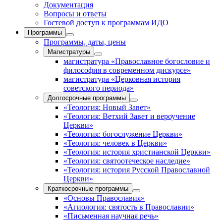
Документация
Вопросы и ответы
Гостевой доступ к программам ИДО
Программы
Программы, даты, цены
Магистратуры
магистратура «Православное богословие и
философия в современном дискурсе»
магистратура «Церковная история
советского периода»
Долгосрочные программы
«Теология: Новый Завет»
«Теология: Ветхий Завет и вероучение
Церкви»
«Теология: богослужение Церкви»
«Теология: человек в Церкви»
«Теология: история христианской Церкви»
«Теология: святоотеческое наследие»
«Теология: история Русской Православной
Церкви»
Краткосрочные программы
«Основы Православия»
«Агиология: святость в Православии»
«Письменная научная речь»