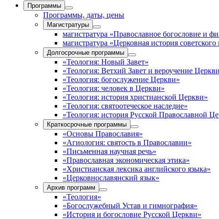
Программы
Программы, даты, цены
Магистратуры
магистратура «Православное богословие и ф
магистратура «Церковная история советского
Долгосрочные программы
«Теология: Новый Завет»
«Теология: Ветхий Завет и вероучение Церкв
«Теология: богослужение Церкви»
«Теология: человек в Церкви»
«Теология: история христианской Церкви»
«Теология: святоотеческое наследие»
«Теология: история Русской Православной Ц
Краткосрочные программы
«Основы Православия»
«Агиология: святость в Православии»
«Письменная научная речь»
«Православная экономическая этика»
«Христианская лексика английского языка»
«Церковнославянский язык»
Архив программ
«Теология»
«Богослужебный Устав и гимнография»
«История и богословие Русской Церкви»