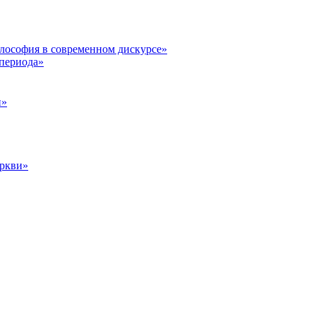
илософия в современном дискурсе»
 периода»
и»
еркви»