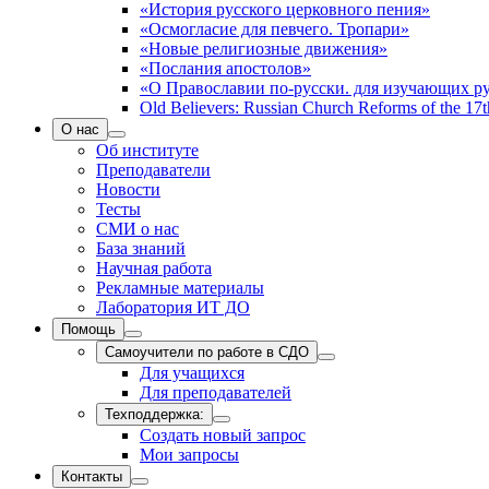
«История русского церковного пения»
«Осмогласие для певчего. Тропари»
«Новые религиозные движения»
«Послания апостолов»
«О Православии по-русски. для изучающих р
Old Believers: Russian Church Reforms of the 17t
О нас
Об институте
Преподаватели
Новости
Тесты
СМИ о нас
База знаний
Научная работа
Рекламные материалы
Лаборатория ИТ ДО
Помощь
Самоучители по работе в СДО
Для учащихся
Для преподавателей
Техподдержка:
Создать новый запрос
Мои запросы
Контакты