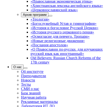
«Православная экономическая этика»
«Христианская лексика английского языка»
«Церковнославянский язык»
Архив программ
«Теология»
«Богослужебный Устав и гимнография»
«История и богословие Русской Церкви»
«История русского церковного пения»
«Осмогласие для певчего. Тропари»
«Новые религиозные движения»
«Послания апостолов»
«О Православии по-русски. для изучающих
русский язык как иностранный»
Old Believers: Russian Church Reforms of the
17th century
О нас
Об институте
Преподаватели
Новости
Тесты
СМИ о нас
База знаний
Научная работа
Рекламные материалы
Лаборатория ИТ ДО