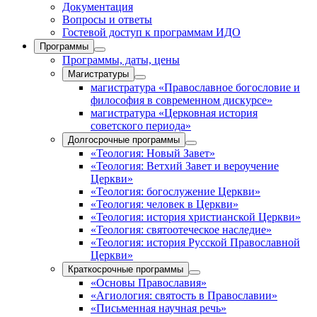
Документация
Вопросы и ответы
Гостевой доступ к программам ИДО
Программы
Программы, даты, цены
Магистратуры
магистратура «Православное богословие и
философия в современном дискурсе»
магистратура «Церковная история
советского периода»
Долгосрочные программы
«Теология: Новый Завет»
«Теология: Ветхий Завет и вероучение
Церкви»
«Теология: богослужение Церкви»
«Теология: человек в Церкви»
«Теология: история христианской Церкви»
«Теология: святоотеческое наследие»
«Теология: история Русской Православной
Церкви»
Краткосрочные программы
«Основы Православия»
«Агиология: святость в Православии»
«Письменная научная речь»