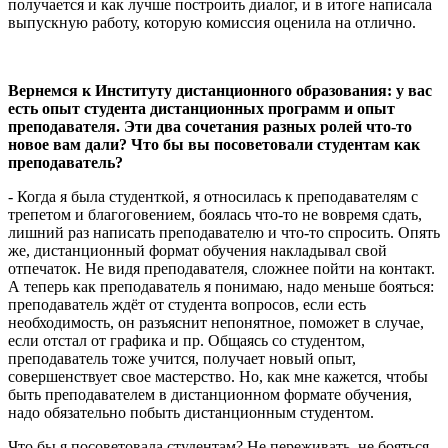
получается и как лучше построить диалог, и в итоге написала
выпускную работу, которую комиссия оценила на отлично.
Вернемся к Институту дистанционного образования: у вас
есть опыт студента дистанционных программ и опыт
преподавателя. Эти два сочетания разных ролей что-то
новое вам дали? Что бы вы посоветовали студентам как
преподаватель?
- Когда я была студенткой, я относилась к преподавателям с
трепетом и благоговением, боялась что-то не вовремя сдать,
лишний раз написать преподавателю и что-то спросить. Опять
же, дистанционный формат обучения накладывал свой
отпечаток. Не видя преподавателя, сложнее пойти на контакт.
А теперь как преподаватель я понимаю, надо меньше бояться:
преподаватель ждёт от студента вопросов, если есть
необходимость, он разъяснит непонятное, поможет в случае,
если отстал от графика и пр. Общаясь со студентом,
преподаватель тоже учится, получает новый опыт,
совершенствует свое мастерство. Но, как мне кажется, чтобы
быть преподавателем в дистанционном формате обучения,
надо обязательно побыть дистанционным студентом.
Что бы я посоветовала студентам? Не переживать, не бояться,