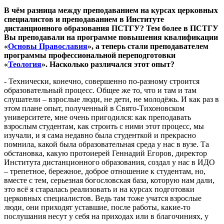
В чём разница между преподаванием на курсах церковных
специалистов и преподаванием в Институте
дистанционного образования ПСТГУ? Тем более в ПСТГУ
Вы преподавали на программе повышения квалификации
«
Основы Православия
», а теперь стали преподавателем
программы профессиональной переподготовки
«
Теология
». Насколько различался этот опыт?
- Технически, конечно, совершенно по-разному строится
образовательный процесс. Общее же то, что и там и там
слушатели – взрослые люди, не дети, не молодёжь. И как раз в
этом плане опыт, полученный в Свято-Тихоновском
университете, мне очень пригодился: как преподавать
взрослым студентам, как строить с ними этот процесс, мы
изучали, и я сама недавно была студенткой и прекрасно
помнила, какой была образовательная среда у нас в вузе. Та
обстановка, какую протоиерей Геннадий Егоров, директор
Института дистанционного образования, создал у нас в ИДО
– трепетное, бережное, доброе отношение к студентам, но,
вместе с тем, серьезная богословская база, которую нам дали,
это всё я старалась реализовать и на курсах подготовки
церковных специалистов. Ведь там тоже учатся взрослые
люди, они приходят уставшие, после работы, какие-то
послушания несут у себя на приходах или в благочиниях, у