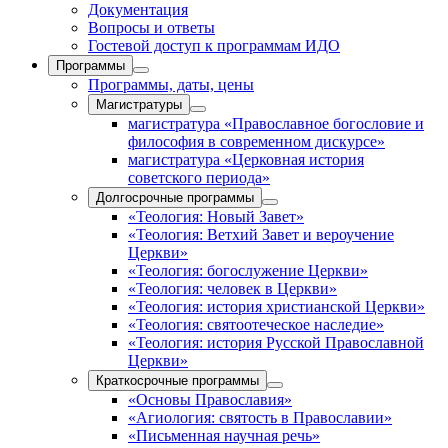
Документация
Вопросы и ответы
Гостевой доступ к программам ИДО
Программы
Программы, даты, цены
Магистратуры
магистратура «Православное богословие и
философия в современном дискурсе»
магистратура «Церковная история
советского периода»
Долгосрочные программы
«Теология: Новый Завет»
«Теология: Ветхий Завет и вероучение
Церкви»
«Теология: богослужение Церкви»
«Теология: человек в Церкви»
«Теология: история христианской Церкви»
«Теология: святоотеческое наследие»
«Теология: история Русской Православной
Церкви»
Краткосрочные программы
«Основы Православия»
«Агиология: святость в Православии»
«Письменная научная речь»