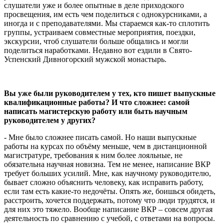
слушатели уже и более опытные в деле приходского
просвещения, им есть чем поделиться с однокурсниками, а
иногда и с преподавателями. Мы стараемся как-то сплотить
группы, устраиваем совместные мероприятия, поездки,
экскурсии, чтоб слушатели больше общались и могли
поделиться наработками. Недавно вот ездили в Свято-
Успенский Дивногорский мужской монастырь.
Вы уже были руководителем у тех, кто пишет выпускные
квалификационные работы? И что сложнее: самой
написать магистерскую работу или быть научным
руководителем у других?
- Мне было сложнее писать самой. Но наши выпускные
работы на курсах по объёму меньше, чем в дистанционной
магистратуре, требования к ним более лояльные, не
обязательна научная новизна. Тем не менее, написание ВКР
требует больших усилий. Мне, как научному руководителю,
бывает сложно объяснить человеку, как исправить работу,
если там есть какие-то недочёты. Опять же, боишься обидеть,
расстроить, хочется поддержать, потому что люди трудятся, и
для них это тяжело. Вообще написание ВКР – совсем другая
деятельность по сравнению с учебой, с ответами на вопросы.