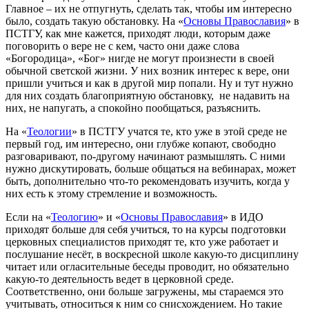
Главное – их не отпугнуть, сделать так, чтобы им интересно
было, создать такую обстановку. На «
Основы Православия
» в
ПСТГУ, как мне кажется, приходят люди, которым даже
поговорить о вере не с кем, часто они даже слова
«Богородица», «Бог» нигде не могут произнести в своей
обычной светской жизни. У них возник интерес к вере, они
пришли учиться и как в другой мир попали. Ну и тут нужно
для них создать благоприятную обстановку, не надавить на
них, не напугать, а спокойно пообщаться, разъяснить.
На «
Теологии
» в ПСТГУ учатся те, кто уже в этой среде не
первый год, им интересно, они глубже копают, свободно
разговаривают, по-другому начинают размышлять. С ними
нужно дискутировать, больше общаться на вебинарах, может
быть, дополнительно что-то рекомендовать изучить, когда у
них есть к этому стремление и возможность.
Если на «
Теологию
» и «
Основы Православия
» в ИДО
приходят больше для себя учиться, то на курсы подготовки
церковных специалистов приходят те, кто уже работает и
послушание несёт, в воскресной школе какую-то дисциплину
читает или огласительные беседы проводит, но обязательно
какую-то деятельность ведет в церковной среде.
Соответственно, они больше загружены, мы стараемся это
учитывать, относиться к ним со снисхождением. Но такие