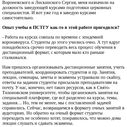
Воронежского и Лискинского Сергия, меня назначили на
должность заведующей курсами подготовки церковных
специалистов. И вот уже год я заведую курсами
самостоятельно.
Опыт учебы в ПСТГУ как-то в этой работе пригодился?
- Работа на курсах совпала по времени с эпидемией
коронавируса. Студенты до этого учились очно. А тут вдруг
понадобилось срочно переводить весь процесс обучения в
дистанционный формат, с которым мало кто раньше
сталкивался.
Нам пришлось организовывать дистанционные занятия, учить
преподавателей, координировать студентов и пр. Занятия,
лекции, семинары, зачеты и экзамены устраивали по скайпу,
ответы на задания студенты присылали преподавателям на
почту. У нас, конечно, нет таких ресурсов, как в Свято-
Тихоновском университете, чтобы организовать занятия на
специальной платформе, где всё разделено на курсы, темы,
задания… Но, тем не менее, мы с поставленной задачей
справились. Сейчас, возвращаемся к формату очных занятий в
аудиториях. Но обратно на очный формат студенты
переходить не особенно хотят, понравилось, что можно дома
лекции слушать и сдавать экзамены.