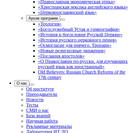
«Православная экономическая этика»
«Христианская лексика английского языка»
«Церковнославянский язык»
Архив программ
«Теология»
«Богослужебный Устав и гимнография»
«История и богословие Русской Церкви»
«История русского церковного пения»
«Осмогласие для певчего. Тропари»
«Новые религиозные движения»
«Послания апостолов»
«О Православии по-русски. для изучающих
русский язык как иностранный»
Old Believers: Russian Church Reforms of the
17th century
О нас
Об институте
Преподаватели
Новости
Тесты
СМИ о нас
База знаний
Научная работа
Рекламные материалы
Лаборатория ИТ ДО