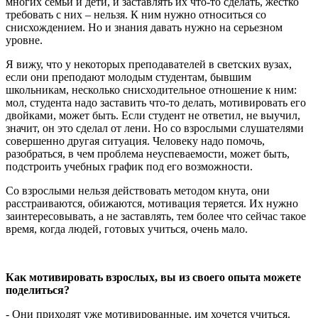
многих семьи и дети, и заставлять их что-то сделать, жестко
требовать с них – нельзя. К ним нужно относиться со
снисхождением. Но и знания давать нужно на серьезном
уровне.
Я вижу, что у некоторых преподавателей в светских вузах,
если они преподают молодым студентам, бывшим
школьникам, несколько снисходительное отношение к ним:
мол, студента надо заставить что-то делать, мотивировать его
двойками, может быть. Если студент не ответил, не выучил,
значит, он это сделал от лени. Но со взрослыми слушателями
совершенно другая ситуация. Человеку надо помочь,
разобраться, в чем проблема неуспеваемости, может быть,
подстроить учебных график под его возможности.
Со взрослыми нельзя действовать методом кнута, они
расстраиваются, обижаются, мотивация теряется. Их нужно
заинтересовывать, а не заставлять, тем более что сейчас такое
время, когда людей, готовых учиться, очень мало.
Как мотивировать взрослых, вы из своего опыта можете
поделиться?
- Они приходят уже мотивированные, им хочется учиться.