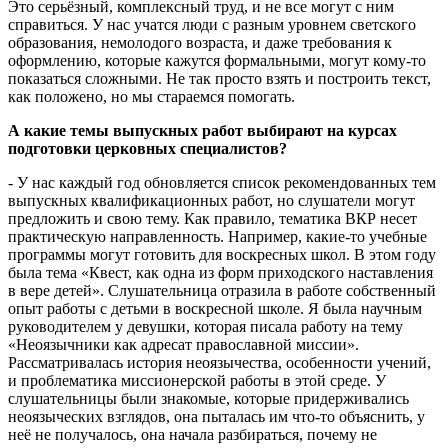
Это серьёзный, комплексный труд, и не все могут с ним
справиться. У нас учатся люди с разным уровнем светского
образования, немолодого возраста, и даже требования к
оформлению, которые кажутся формальными, могут кому-то
показаться сложными. Не так просто взять и построить текст,
как положено, но мы стараемся помогать.
А какие темы выпускных работ выбирают на курсах
подготовки церковных специалистов?
- У нас каждый год обновляется список рекомендованных тем
выпускных квалификационных работ, но слушатели могут
предложить и свою тему. Как правило, тематика ВКР несет
практическую направленность. Например, какие-то учебные
программы могут готовить для воскресных школ. В этом году
была тема «Квест, как одна из форм приходского наставления
в вере детей». Слушательница отразила в работе собственный
опыт работы с детьми в воскресной школе. Я была научным
руководителем у девушки, которая писала работу на тему
«Неоязычники как адресат православной миссии».
Рассматривалась история неоязычества, особенности учений,
и проблематика миссионерской работы в этой среде. У
слушательницы были знакомые, которые придерживались
неоязыческих взглядов, она пыталась им что-то объяснить, у
неё не получалось, она начала разбираться, почему не