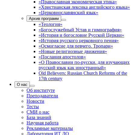
«Православная экономическая этика»
«Христианская лексика английского языка»
«Церковнославянский язык»
Архив программ
«Теология»
«Богослужебный Устав и гимнография»
«История и богословие Русской Церкви»
«История русского церковного пения»
«Осмогласие для певчего. Тропари»
«Новые религиозные движения»
«Послания апостолов»
«О Православии по-русски. для изучающих
русский язык как иностранный»
Old Believers: Russian Church Reforms of the
17th century
О нас
Об институте
Преподаватели
Новости
Тесты
СМИ о нас
База знаний
Научная работа
Рекламные материалы
Лаборатория ИТ ДО