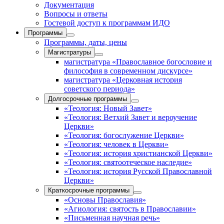
Документация
Вопросы и ответы
Гостевой доступ к программам ИДО
Программы
Программы, даты, цены
Магистратуры
магистратура «Православное богословие и
философия в современном дискурсе»
магистратура «Церковная история
советского периода»
Долгосрочные программы
«Теология: Новый Завет»
«Теология: Ветхий Завет и вероучение
Церкви»
«Теология: богослужение Церкви»
«Теология: человек в Церкви»
«Теология: история христианской Церкви»
«Теология: святоотеческое наследие»
«Теология: история Русской Православной
Церкви»
Краткосрочные программы
«Основы Православия»
«Агиология: святость в Православии»
«Письменная научная речь»