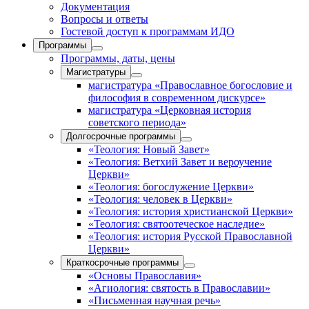
Документация
Вопросы и ответы
Гостевой доступ к программам ИДО
Программы
Программы, даты, цены
Магистратуры
магистратура «Православное богословие и
философия в современном дискурсе»
магистратура «Церковная история
советского периода»
Долгосрочные программы
«Теология: Новый Завет»
«Теология: Ветхий Завет и вероучение
Церкви»
«Теология: богослужение Церкви»
«Теология: человек в Церкви»
«Теология: история христианской Церкви»
«Теология: святоотеческое наследие»
«Теология: история Русской Православной
Церкви»
Краткосрочные программы
«Основы Православия»
«Агиология: святость в Православии»
«Письменная научная речь»