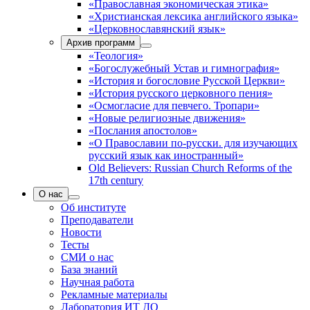
«Православная экономическая этика»
«Христианская лексика английского языка»
«Церковнославянский язык»
Архив программ
«Теология»
«Богослужебный Устав и гимнография»
«История и богословие Русской Церкви»
«История русского церковного пения»
«Осмогласие для певчего. Тропари»
«Новые религиозные движения»
«Послания апостолов»
«О Православии по-русски. для изучающих
русский язык как иностранный»
Old Believers: Russian Church Reforms of the
17th century
О нас
Об институте
Преподаватели
Новости
Тесты
СМИ о нас
База знаний
Научная работа
Рекламные материалы
Лаборатория ИТ ДО