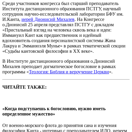
Среди участников конгресса был старший преподаватель
Института дистанционного образования ПСТГУ, научный
сотрудник научно-исследовательской лаборатории БФУ им.
И.Канта,
иерей Дионисий Михалев
. На Конгрессе
о.Дионисий 25 апреля представлял ПСТГУ с докладом
«Пристальный взгляд на человека сквозь века и идеи:
Иммануил Кант как предшественник и идейный
вдохновитель создания персоналистской системы Жана
Лакруа и Эмманюэля Мунье» в рамках тематической секции
«Судьбы кантовской философии в ХХ веке».
В Институте дистанционного образования о.Дионисий
Михалев преподает догматическое богословие в рамках
программы «
Теология: Библия и вероучение Церкви
».
ЧИТАЙТЕ ТАКЖЕ:
«Когда подступаешь к богословию, нужно иметь
определенное мужество»
От военно-морского флота до принятия сана и изучения
философии Канта - интервью с преподавателем ИДО, иереем