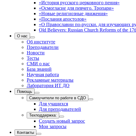
«История русского церковного пения»
«Осмогласие для певчего. Тропари»
«Новые религиозные движения»
«Послания апостолов»
«О Православии по-русски. для изучающих р
Old Believers: Russian Church Reforms of the 17t
О нас
Об институте
Преподаватели
Новости
Тесты
СМИ о нас
База знаний
Научная работа
Рекламные материалы
Лаборатория ИТ ДО
Помощь
Самоучители по работе в СДО
Для учащихся
Для преподавателей
Техподдержка:
Создать новый запрос
Мои запросы
Контакты