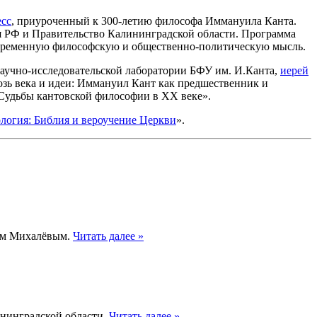
сс
, приуроченный к 300-летию философа Иммануила Канта.
ия РФ и Правительство Калининградской области. Программа
современную философскую и общественно-политическую мысль.
аучно-исследовательской лаборатории БФУ им. И.Канта,
иерей
озь века и идеи: Иммануил Кант как предшественник и
Судьбы кантовской философии в ХХ веке».
логия: Библия и вероучение Церкви
».
ием Михалёвым.
Читать далее »
нинградской области.
Читать далее »