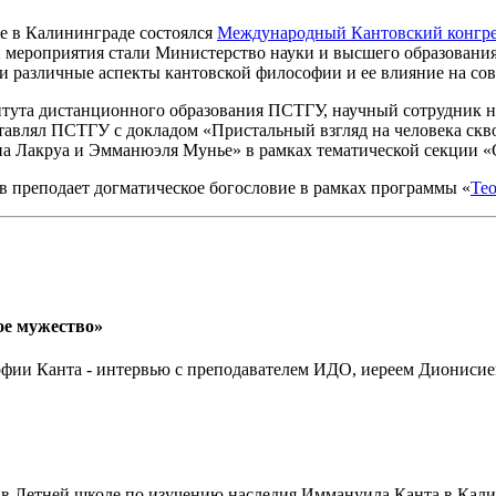
те в Калининграде состоялся
Международный Кантовский конгре
ми мероприятия стали Министерство науки и высшего образован
али различные аспекты кантовской философии и ее влияние на 
итута дистанционного образования ПСТГУ, научный сотрудник н
ставлял ПСТГУ с докладом «Пристальный взгляд на человека скв
а Лакруа и Эмманюэля Мунье» в рамках тематической секции «
 преподает догматическое богословие в рамках программы «
Тео
ое мужество»
софии Канта - интервью с преподавателем ИДО, иереем Дионис
в Летней школе по изучению наследия Иммануила Канта в Кали