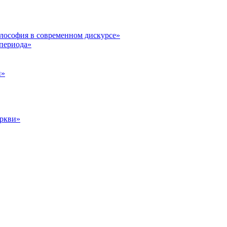
илософия в современном дискурсе»
 периода»
и»
еркви»