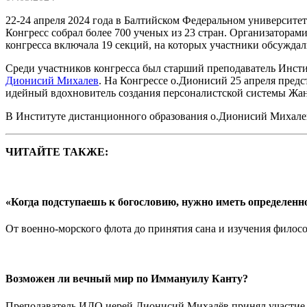
22-24 апреля 2024 года в Балтийском Федеральном университе
Конгресс собрал более 700 ученых из 23 стран. Организатора
конгресса включала 19 секций, на которых участники обсужд
Среди участников конгресса был старший преподаватель Инст
Дионисий Михалев
. На Конгрессе о.Дионисий 25 апреля пред
идейный вдохновитель создания персоналистской системы Жан
В Институте дистанционного образования о.Дионисий Михалев
ЧИТАЙТЕ ТАКЖЕ:
«Когда подступаешь к богословию, нужно иметь определенн
От военно-морского флота до принятия сана и изучения фило
Возможен ли вечный мир по Иммануилу Канту?
Преподаватель ИДО иерей Дионисий Михалёв принял участие 