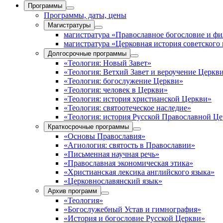
Программы
Программы, даты, цены
Магистратуры
магистратура «Православное богословие и ф
магистратура «Церковная история советского
Долгосрочные программы
«Теология: Новый Завет»
«Теология: Ветхий Завет и вероучение Церкв
«Теология: богослужение Церкви»
«Теология: человек в Церкви»
«Теология: история христианской Церкви»
«Теология: святоотеческое наследие»
«Теология: история Русской Православной Ц
Краткосрочные программы
«Основы Православия»
«Агиология: святость в Православии»
«Письменная научная речь»
«Православная экономическая этика»
«Христианская лексика английского языка»
«Церковнославянский язык»
Архив программ
«Теология»
«Богослужебный Устав и гимнография»
«История и богословие Русской Церкви»