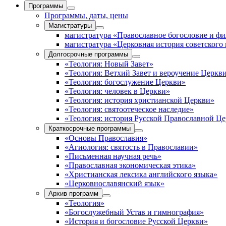
Программы
Программы, даты, цены
Магистратуры
магистратура «Православное богословие и ф
магистратура «Церковная история советского
Долгосрочные программы
«Теология: Новый Завет»
«Теология: Ветхий Завет и вероучение Церкв
«Теология: богослужение Церкви»
«Теология: человек в Церкви»
«Теология: история христианской Церкви»
«Теология: святоотеческое наследие»
«Теология: история Русской Православной Ц
Краткосрочные программы
«Основы Православия»
«Агиология: святость в Православии»
«Письменная научная речь»
«Православная экономическая этика»
«Христианская лексика английского языка»
«Церковнославянский язык»
Архив программ
«Теология»
«Богослужебный Устав и гимнография»
«История и богословие Русской Церкви»