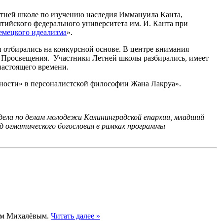
тней школе по изучению наследия Иммануила Канта,
тийского федерального университета им. И. Канта при
емецкого идеализма
».
и отбирались на конкурсной основе. В центре внимания
й Просвещения.
Участники Летней школы разбирались, имеет
настоящего времени.
ности» в персоналистской философии Жана Лакруа».
ела по делам молодежи Калининградской епархии, младший
д
огматического богословия в рамках программы
ием Михалёвым.
Читать далее »