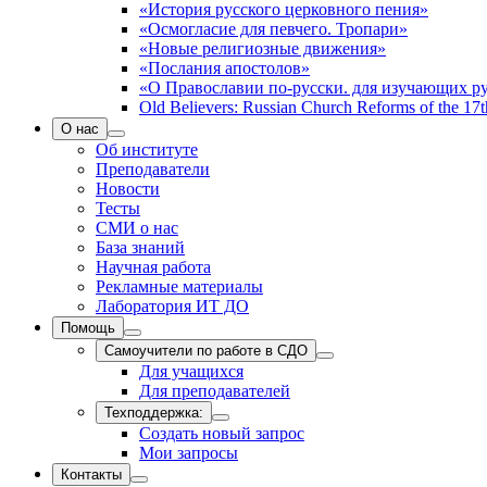
«История русского церковного пения»
«Осмогласие для певчего. Тропари»
«Новые религиозные движения»
«Послания апостолов»
«О Православии по-русски. для изучающих р
Old Believers: Russian Church Reforms of the 17t
О нас
Об институте
Преподаватели
Новости
Тесты
СМИ о нас
База знаний
Научная работа
Рекламные материалы
Лаборатория ИТ ДО
Помощь
Самоучители по работе в СДО
Для учащихся
Для преподавателей
Техподдержка:
Создать новый запрос
Мои запросы
Контакты