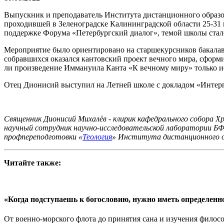
Выпускник и преподаватель Института дистанционного образ
проходившей в Зеленоградске Калининградской области 25-31 
поддержке Форума «Петербургский диалог», темой школы стал
Мероприятие было ориентировано на старшекурсников бакалавр
собравшихся оказался к
антовский проект вечного мира, сформ
ли произведение Иммануила Канта «К вечному миру» только ис
Отец Дионисий
выступил на Летней школе с докладом «Интер
Священник Дионисий Михалёв - клирик кафедрального собора Х
научный сотрудник научно-исследовательской лаборатории БФ
профпереподготовки «
Теология
» Института дистанционного 
Читайте также:
«Когда подступаешь к богословию, нужно иметь определенн
От военно-морского флота до принятия сана и изучения фило