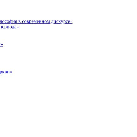
илософия в современном дискурсе»
 периода»
и»
еркви»