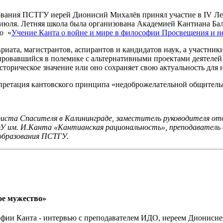
ования ПСТГУ иерей Дионисий Михалёв принял участие в IV Ле
июля. Летняя школа была организована Академией Кантиана Бал
о
«
Учение Канта о войне и мире в философии Просвещения и н
иата, магистрантов, аспирантов и кандидатов наук, а участник
ировавшийся в полемике с альтернативными проектами деятеле
торическое значение или оно сохраняет свою актуальность для 
претация кантовского принципа «недоброжелательной общитель
риста Спасителя в Калининграде,
заместитель руководителя отд
У им. И.Канта «Кантианская рациональность», преподаватель 
образования ПСТГУ.
ое мужество»
софии Канта - интервью с преподавателем ИДО, иереем Дионис