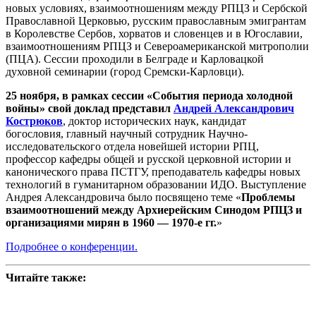
новых условиях, взаимоотношениям между РПЦЗ и Сербской
Православной Церковью, русским православным эмигрантам
в Королевстве Сербов, хорватов и словенцев и в Югославии,
взаимоотношениям РПЦЗ и Североамериканской митрополии
(ПЦА). Сессии проходили в Белграде и Карловацкой
духовной семинарии (город Сремски-Карловци).
25 ноября, в рамках сессии «События периода холодной
войны» свой доклад представил
Андрей Александрович
Кострюков
, доктор исторических наук, кандидат
богословия, главный научный сотрудник Научно-
исследовательского отдела новейшей истории РПЦ,
профессор кафедры общей и русской церковной истории и
канонического права ПСТГУ, преподаватель кафедры новых
технологий в гуманитарном образовании ИДО. Выступление
Андрея Александровича было посвящено теме «
Проблемы
взаимоотношений между Архиерейским Синодом РПЦЗ и
организациями мирян в 1960 — 1970-е гг.
»
Подробнее о конференции.
Читайте также: