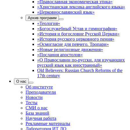
«Православная экономическая этика»
«Христианская лексика английского языка»
«Церковнославянский язык»
Архив программ
«Теология»
«Богослужебный Устав и гимнография»
«История и богословие Русской Церкви»
«История русского церковного пения»
«Осмогласие для певчего. Тропари»
«Новые религиозные движения»
«Послания апостолов»
«О Православии по-русски. для изучающих
русский язык как иностранный»
Old Believers: Russian Church Reforms of the
17th century
О нас
Об институте
Преподаватели
Новости
Тесты
СМИ о нас
База знаний
Научная работа
Рекламные материалы
Лаборатория ИТ ДО