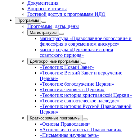
Документация
Вопросы и ответы
Гостевой доступ к программам ИДО
Программы
Программы, даты, цены
Магистратуры
магистратура «Православное богословие и
философия в современном дискурсе»
магистратура «Церковная история
советского периода»
Долгосрочные программы
«Теология: Новый Завет»
«Теология: Ветхий Завет и вероучение
Церкви»
«Теология: богослужение Церкви»
«Теология: человек в Церкви»
«Теология: история христианской Церкви»
«Теология: святоотеческое наследие»
«Теология: история Русской Православной
Церкви»
Краткосрочные программы
«Основы Православия»
«Агиология: святость в Православии»
«Письменная научная речь»