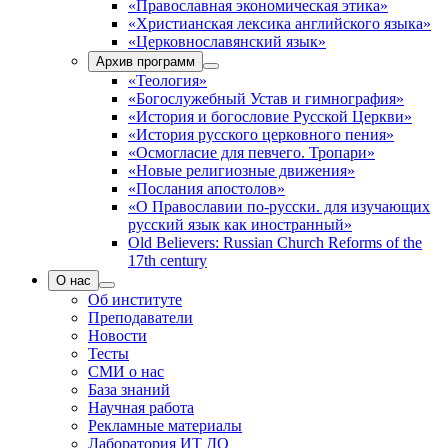
«Православная экономическая этика»
«Христианская лексика английского языка»
«Церковнославянский язык»
Архив программ
«Теология»
«Богослужебный Устав и гимнография»
«История и богословие Русской Церкви»
«История русского церковного пения»
«Осмогласие для певчего. Тропари»
«Новые религиозные движения»
«Послания апостолов»
«О Православии по-русски. для изучающих
русский язык как иностранный»
Old Believers: Russian Church Reforms of the
17th century
О нас
Об институте
Преподаватели
Новости
Тесты
СМИ о нас
База знаний
Научная работа
Рекламные материалы
Лаборатория ИТ ДО