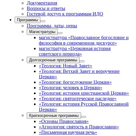
Документация
Вопросы и ответы
Гостевой доступ к программам ИДО
Программы
Программы, даты, цены
Магистратуры
магистратура «Православное богословие и
философия в современном дискурсе»
магистратура «Церковная история
советского периода»
Долгосрочные программы
«Теология: Новый Завет»
«Теология: Ветхий Завет и вероучение
Церкви»
«Теология: богослужение Церкви»
«Теология: человек в Церкви»
«Теология: история христианской Церкви»
«Теология: святоотеческое наследие»
«Теология: история Русской Православной
Церкви»
Краткосрочные программы
«Основы Православия»
«Агиология: святость в Православии»
«Письменная научная речь»