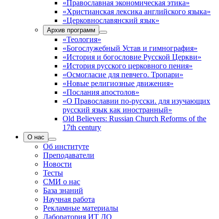
«Православная экономическая этика»
«Христианская лексика английского языка»
«Церковнославянский язык»
Архив программ
«Теология»
«Богослужебный Устав и гимнография»
«История и богословие Русской Церкви»
«История русского церковного пения»
«Осмогласие для певчего. Тропари»
«Новые религиозные движения»
«Послания апостолов»
«О Православии по-русски. для изучающих
русский язык как иностранный»
Old Believers: Russian Church Reforms of the
17th century
О нас
Об институте
Преподаватели
Новости
Тесты
СМИ о нас
База знаний
Научная работа
Рекламные материалы
Лаборатория ИТ ДО