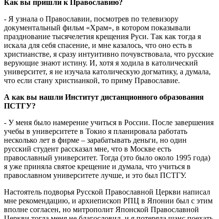
Как вы пришли к Православию?
- Я узнала о Православии, посмотрев по телевизору
документальный фильм «Храм», в котором показывали
празднование тысячелетия крещения Руси. Так как тогда я
искала для себя спасение, и мне казалось, что оно есть в
христианстве, я сразу интуитивно почувствовала, что русские
верующие знают истину. И, хотя я ходила в католический
университет, я не изучала католическую догматику, а думала,
что если стану христианкой, то приму Православие.
А как вы нашли Институт дистанционного образования
ПСТГУ?
- У меня было намерение учиться в России. После завершения
учебы в университете в Токио я планировала работать
несколько лет в фирме – зарабатывать деньги, но один
русский студент рассказал мне, что в Москве есть
православный университет. Тогда (это было около 1995 года)
я уже приняла святое крещение и думала, что учиться в
православном университете лучше, и это был ПСТГУ.
Настоятель подворья Русской Православной Церкви написал
мне рекомендацию, и архиепископ РПЦ в Японии был с этим
вполне согласен, но митрополит Японской Православной
Церкви тогда меня не благословил, и я потеряла шанс поехать