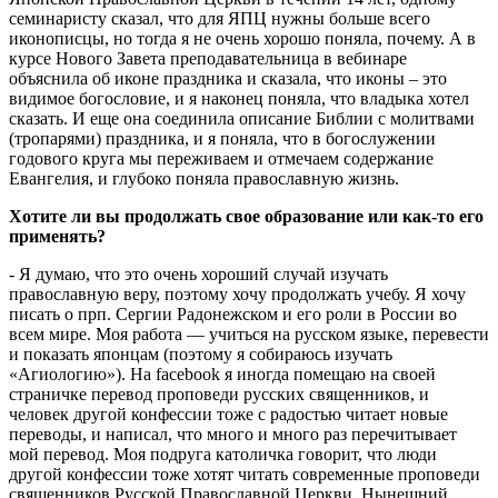
семинаристу сказал, что для ЯПЦ нужны больше всего
иконописцы, но тогда я не очень хорошо поняла, почему. А в
курсе Нового Завета преподавательница в вебинаре
объяснила об иконе праздника и сказала, что иконы – это
видимое богословие, и я наконец поняла, что владыка хотел
сказать. И еще она соединила описание Библии с молитвами
(тропарями) праздника, и я поняла, что в богослужении
годового круга мы переживаем и отмечаем содержание
Евангелия, и глубоко поняла православную жизнь.
Хотите ли вы продолжать свое образование или как-то его
применять?
- Я думаю, что это очень хороший случай изучать
православную веру, поэтому хочу продолжать учебу. Я хочу
писать о прп. Сергии Радонежском и его роли в России во
всем мире. Моя работа — учиться на русском языке, перевести
и показать японцам (поэтому я собираюсь изучать
«Агиологию»). На facebook я иногда помещаю на своей
страничке перевод проповеди русских священников, и
человек другой конфессии тоже с радостью читает новые
переводы, и написал, что много и много раз перечитывает
мой перевод. Моя подруга католичка говорит, что люди
другой конфессии тоже хотят читать современные проповеди
священников Русской Православной Церкви. Нынешний