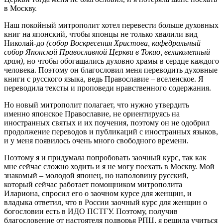
в Москву.
Наш покойный митрополит хотел перевести больше духовных
книг на японский, чтобы японцы не только хвалили вид
Николай-до
(собор Воскресения Христова, кафедральный
собор Японской Православной Церкви в Токио, великолепный
храм)
, но чтобы обогащались духовно храмы в сердце каждого
человека. Поэтому он благословил меня переводить духовные
книги с русского языка, ведь Православие – вселенское. Я
переводила тексты и проповеди нравственного содержания.
Но новый митрополит полагает, что нужно утвердить
именно японское Православие, не ориентируясь на
иностранных святых и их поучения, поэтому он не одобрил
продолжение переводов и публикаций с иностранных языков,
и у меня появилось очень много свободного времени.
Поэтому я и придумала попробовать заочный курс, так как
мне сейчас сложно ходить и я не могу поехать в Москву. Мой
знакомый – молодой японец, но наполовину русский,
который сейчас работает помощником митрополита
Илариона, спросил его о заочном курсе для женщин, и
владыка ответил, что в России заочный курс для женщин о
богословии есть в ИДО ПСТГУ. Поэтому, получив
благословение от настоятеля подворья РПЦ, я решила учиться