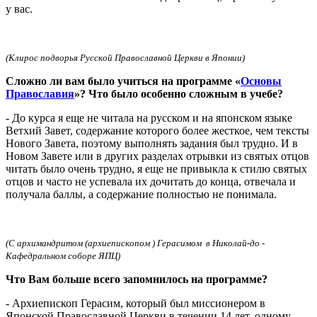
у вас.
(Клирос подворья Русской Православной Церкви в Японии)
Сложно ли вам было учиться на программе «
Основы
Православия
»? Что было особенно сложным в учебе?
- До курса я еще не читала на русском и на японском языке
Ветхий Завет, содержание которого более жесткое, чем тексты
Нового Завета, поэтому выполнять задания был трудно. И в
Новом Завете или в других разделах отрывки из святых отцов
читать было очень трудно, я еще не привыкла к стилю святых
отцов и часто не успевала их дочитать до конца, отвечала и
получала баллы, а содержание полностью не понимала.
(С архимандритом (архиепископом ) Герасимом в Николай-до -
Кафедральном соборе ЯПЦ)
Что Вам больше всего запомнилось на программе?
- Архиепископ Герасим, который был миссионером в
Японской Православной Церкви в течении 14 лет, одному