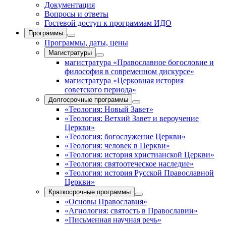
Документация
Вопросы и ответы
Гостевой доступ к программам ИДО
Программы
Программы, даты, цены
Магистратуры
магистратура «Православное богословие и
философия в современном дискурсе»
магистратура «Церковная история
советского периода»
Долгосрочные программы
«Теология: Новый Завет»
«Теология: Ветхий Завет и вероучение
Церкви»
«Теология: богослужение Церкви»
«Теология: человек в Церкви»
«Теология: история христианской Церкви»
«Теология: святоотеческое наследие»
«Теология: история Русской Православной
Церкви»
Краткосрочные программы
«Основы Православия»
«Агиология: святость в Православии»
«Письменная научная речь»