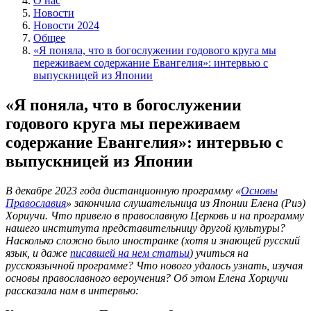
О нас
Новости
Новости 2024
Общее
«Я поняла, что в богослужении годового круга мы
переживаем содержание Евангелия»: интервью с
выпускницей из Японии
«Я поняла, что в богослужении
годового круга мы переживаем
содержание Евангелия»: интервью с
выпускницей из Японии
В декабре 2023 года дистанционную программу «
Основы
Православия
» закончила слушательница из Японии Елена (Риэ)
Хориучи. Что привело в православную Церковь и на программу
нашего института представительницу другой культуры?
Насколько сложно было иностранке (хотя и знающей русский
язык, и даже
писавшей на нем статьи
) учиться на
русскоязычной программе? Что нового удалось узнать, изучая
основы православного вероучения? Об этом Елена Хориучи
рассказала нам в интервью: