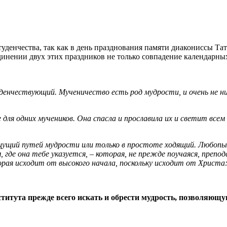
уденчества, так как в день празднования памяти диакониссы Т
инении двух этих праздников не только совпадение календарных 
денчествующий. Мученичество есть род мудрости, и очень не н
 для одних мучеников. Она спасла и прославила их и светит всем
 ищущий путей мудрости или только в простоте ходящий. Любоп
где она тебе указуется, – которая, не прежде поучаяся, препо
ая исходит от высокого начала, поскольку исходит от Христа:
тута прежде всего искать и обрести мудрость, позволяющую 