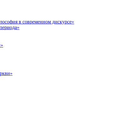
илософия в современном дискурсе»
 периода»
и»
еркви»