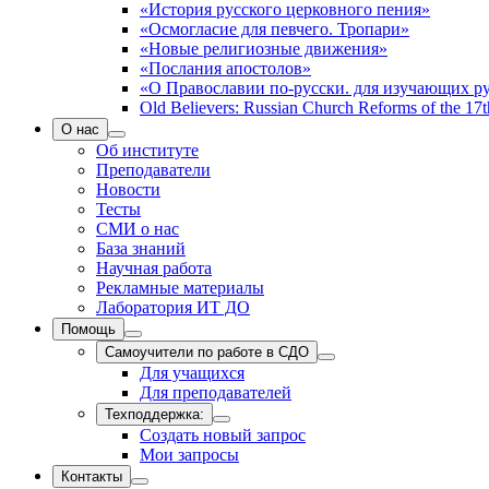
«История русского церковного пения»
«Осмогласие для певчего. Тропари»
«Новые религиозные движения»
«Послания апостолов»
«О Православии по-русски. для изучающих р
Old Believers: Russian Church Reforms of the 17t
О нас
Об институте
Преподаватели
Новости
Тесты
СМИ о нас
База знаний
Научная работа
Рекламные материалы
Лаборатория ИТ ДО
Помощь
Самоучители по работе в СДО
Для учащихся
Для преподавателей
Техподдержка:
Создать новый запрос
Мои запросы
Контакты