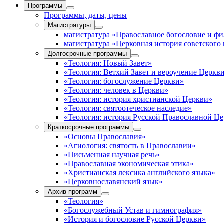
Программы
Программы, даты, цены
Магистратуры
магистратура «Православное богословие и ф
магистратура «Церковная история советского
Долгосрочные программы
«Теология: Новый Завет»
«Теология: Ветхий Завет и вероучение Церкв
«Теология: богослужение Церкви»
«Теология: человек в Церкви»
«Теология: история христианской Церкви»
«Теология: святоотеческое наследие»
«Теология: история Русской Православной Ц
Краткосрочные программы
«Основы Православия»
«Агиология: святость в Православии»
«Письменная научная речь»
«Православная экономическая этика»
«Христианская лексика английского языка»
«Церковнославянский язык»
Архив программ
«Теология»
«Богослужебный Устав и гимнография»
«История и богословие Русской Церкви»