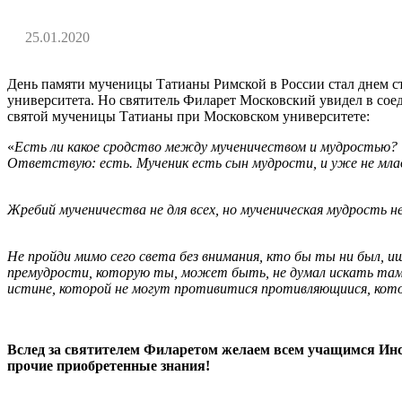
25.01.2020
День памяти мученицы Татианы Римской в России стал днем ст
университета. Но святитель Филарет Московский увидел в соед
святой мученицы Татианы при Московском университете:
«
Есть ли какое сродство между мученичеством и мудростью?
Ответствую: есть. Мученик есть сын мудрости, и уже не мла
Жребий мученичества не для всех, но мученическая мудрость не
Не пройди мимо сего света без внимания, кто бы ты ни был,
премудрости, которую ты, может быть, не думал искать там, 
истине, которой не могут противитися противляющиися, котор
Вслед за святителем Филаретом желаем всем учащимся Инсти
прочие приобретенные знания!