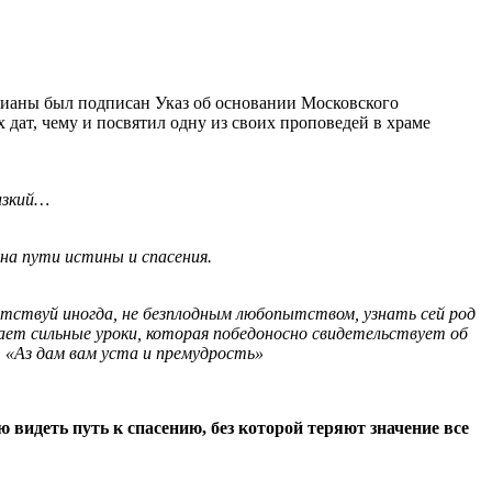
атианы был подписан Указ об основании Московского
дат, чему и посвятил одну из своих проповедей в храме
изкий…
 на пути истины и спасения.
ытствуй иногда, не безплодным любопытством, узнать сей род
дает сильные уроки, которая победоносно свидетельствует об
 «Аз дам вам уста и премудрость»
видеть путь к спасению, без которой теряют значение все