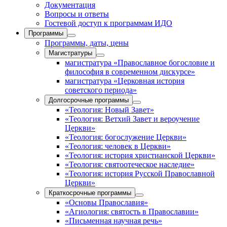
Документация
Вопросы и ответы
Гостевой доступ к программам ИДО
Программы
Программы, даты, цены
Магистратуры
магистратура «Православное богословие и
философия в современном дискурсе»
магистратура «Церковная история
советского периода»
Долгосрочные программы
«Теология: Новый Завет»
«Теология: Ветхий Завет и вероучение
Церкви»
«Теология: богослужение Церкви»
«Теология: человек в Церкви»
«Теология: история христианской Церкви»
«Теология: святоотеческое наследие»
«Теология: история Русской Православной
Церкви»
Краткосрочные программы
«Основы Православия»
«Агиология: святость в Православии»
«Письменная научная речь»