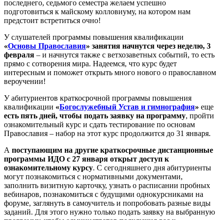
последнего, седьмого семестра желаем успешно
подготовиться к майскому колловиуму, на котором нам
предстоит встретиться очно!
У слушателей программы повышения квалификации
«
Основы Православия
»
занятия начнутся через неделю, 3
февраля
– и начнутся также с ветхозаветных событий, то есть
прямо с сотворения мира. Надеемся, что курс будет
интересным и поможет открыть много нового о православном
вероучении!
У абитуриентов краткосрочной программы повышения
квалификации
«
Богослужебный Устав и гимнография
»
еще
есть пять дней, чтобы подать заявку на программу
, пройти
ознакомительный курс и сдать тестирование по основам
Православия – набор на этот курс продолжится до 31 января.
А
поступающим на другие краткосрочные дистанционные
программы ИДО с 27 января открыт доступ к
ознакомительному курсу
. С сегодняшнего дня абитуриенты
могут познакомиться с нормативными документами,
заполнить визитную карточку, узнать о расписании пробных
вебинаров, познакомиться с будущими однокурсниками на
форуме, заглянуть в самоучитель и попробовать разные виды
заданий. Для этого нужно только подать заявку на выбранную