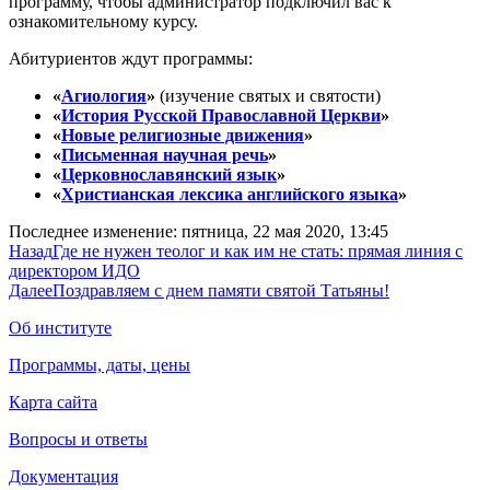
программу, чтобы администратор подключил вас к
ознакомительному курсу.
Абитуриентов ждут программы:
«
Агиология
»
(изучение святых и святости)
«
История Русской Православной Церкви
»
«
Новые религиозные движения
»
«
Письменная научная речь
»
«
Церковнославянский язык
»
«
Христианская лексика английского языка
»
Последнее изменение: пятница, 22 мая 2020, 13:45
Назад
Где не нужен теолог и как им не стать: прямая линия с
директором ИДО
Далее
Поздравляем с днем памяти святой Татьяны!
Об институте
Программы, даты, цены
Карта сайта
Вопросы и ответы
Документация