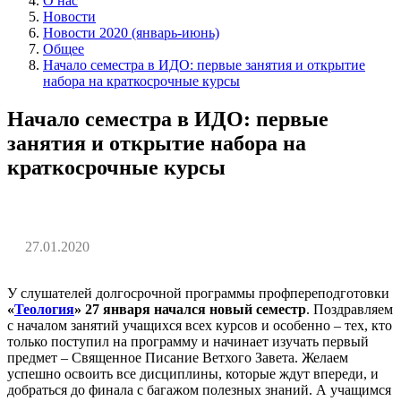
О нас
Новости
Новости 2020 (январь-июнь)
Общее
Начало семестра в ИДО: первые занятия и открытие
набора на краткосрочные курсы
Начало семестра в ИДО: первые
занятия и открытие набора на
краткосрочные курсы
27.01.2020
У слушателей долгосрочной программы профпереподготовки
«
Теология
»
27 января начался новый семестр
. Поздравляем
с началом занятий учащихся всех курсов и особенно – тех, кто
только поступил на программу и начинает изучать первый
предмет – Священное Писание Ветхого Завета. Желаем
успешно освоить все дисциплины, которые ждут впереди, и
добраться до финала с багажом полезных знаний. А учащимся