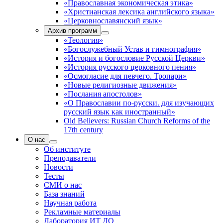
«Православная экономическая этика»
«Христианская лексика английского языка»
«Церковнославянский язык»
Архив программ
«Теология»
«Богослужебный Устав и гимнография»
«История и богословие Русской Церкви»
«История русского церковного пения»
«Осмогласие для певчего. Тропари»
«Новые религиозные движения»
«Послания апостолов»
«О Православии по-русски. для изучающих
русский язык как иностранный»
Old Believers: Russian Church Reforms of the
17th century
О нас
Об институте
Преподаватели
Новости
Тесты
СМИ о нас
База знаний
Научная работа
Рекламные материалы
Лаборатория ИТ ДО