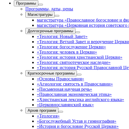
Программы
Программы, даты, цены
Магистратуры
магистратура «Православное богословие и ф
магистратура «Церковная история советского
Долгосрочные программы
«Теология: Новый Завет»
«Теология: Ветхий Завет и вероучение Церкв
«Теология: богослужение Церкви»
«Теология: человек в Церкви»
«Теология: история христианской Церкви»
«Теология: святоотеческое наследие»
«Теология: история Русской Православной Ц
Краткосрочные программы
«Основы Православия»
«Агиология: святость в Православии»
«Письменная научная речь»
«Православная экономическая этика»
«Христианская лексика английского языка»
«Церковнославянский язык»
Архив программ
«Теология»
«Богослужебный Устав и гимнография»
«История и богословие Русской Церкви»