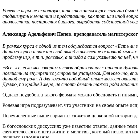
Ролевые игры не использую, так как в этом курсе логично был
сподвигнуть к эмпатии и представить, как тот или иной вопро
апологетики, построения диалога, выработки собственной уве
Александр Адольфович Попов, преподаватель магистерского
В рамках курса в одной из тем обсуждается вопрос: «Есть ли
данного курса и вносит свой вклад в выявление основной мысл
проблему игр, в т.ч. ролевых, а иногда я сам указываю на неё
«Всё же, если мы говорим о связи образования с опытом духов
повлиять на внутреннее устроение учащегося. Для кого-то, в
данной ему роли. А для кого-то подобный опыт может оказатьс
Думаю, по крайней мере, не стоит делать такого рода занятие
Однако неудобства такого формата можно обосновать и иными
Ролевая игра подразумевает, что участники на своем опыте и
Перечисленные выше варианты сюжетов церковной истории до
В богословских дискуссиях уже известны ответы, данные теми
святоотеческого опыта жизни и молитвы, который позволил изл
лучшего запоминания.