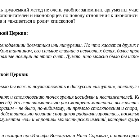
оль трудоемкий метод не очень удобно: запомнить аргументы уча
опочитателей и иконоборцев по поводу отношения к иконописи 
ов и «вживаться в роли» епископов?
ской Церкви:
реподавании догматики или литургики. Но что касается других 
Константином, его сильное влияние в церковных делах, далее 
азные позиции на этот счет. Думаю, что можно было бы исполь
ской Церкви:
было бы важно поучаствовать в дискуссии «изнутри», оперируя
мениях и столкновению точек зрения иосифлян и нестяжателей.
 ересей). Но если внимательно рассмотреть материал, выясняе
ским – не было, по-видимому, ни прямого столкновения и спора,
действительно позиции спорщиков радикализировались, поскольк
 аргументы «за» и «против» монастырских имений, которые су
и позиции прп.Иосифа Волоцкого и Нила Сорского, а потом прог