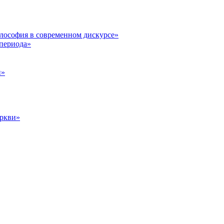
илософия в современном дискурсе»
 периода»
и»
еркви»