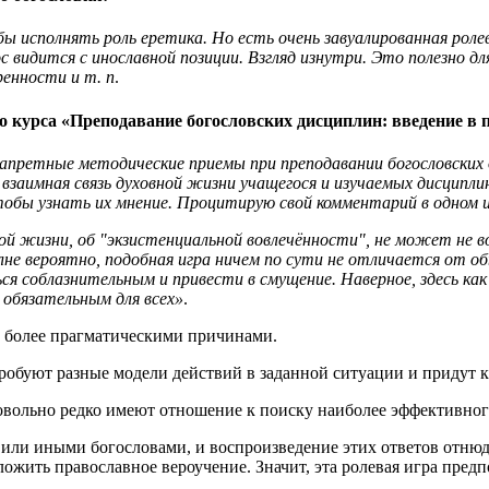
о бы исполнять роль еретика. Но есть очень завуалированная ро
с видится с инославной позиции. Взгляд изнутри. Это полезно д
ренности и т. п
.
 курса «Преподавание богословских дисциплин: введение в 
 запретные методические приемы при преподавании богословских
и: взаимная связь духовной жизни учащегося и изучаемых дисцип
, чтобы узнать их мнение. Процитирую свой комментарий в одном
ной жизни, об "экзистенциальной вовлечённости", не может не 
полне вероятно, подобная игра ничем по сути не отличается от
я соблазнительным и привести в смущение. Наверное, здесь как
 обязательным для всех»
.
, более прагматическими причинами.
спробуют разные модели действий в заданной ситуации и придут
вольно редко имеют отношение к поиску наиболее эффективног
 или иными богословами, и воспроизведение этих ответов отнюд
ожить православное вероучение. Значит, эта ролевая игра пред