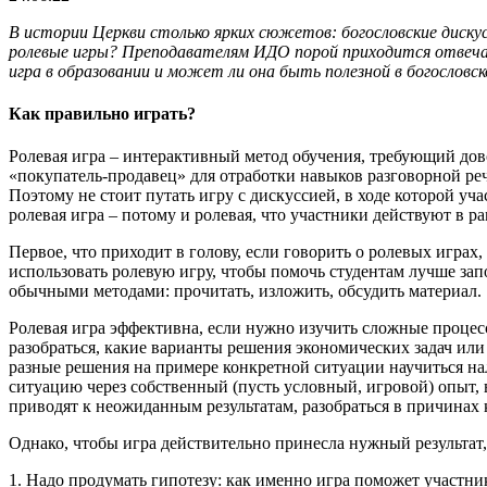
В истории Церкви столько ярких сюжетов: богословские диску
ролевые игры? Преподавателям ИДО порой приходится отвечат
игра в образовании и может ли она быть полезной в богословск
Как правильно играть?
Ролевая игра – интерактивный метод обучения, требующий дов
«покупатель-продавец» для отработки навыков разговорной реч
Поэтому не стоит путать игру с дискуссией, в ходе которой уч
ролевая игра – потому и ролевая, что участники действуют в 
Первое, что приходит в голову, если говорить о ролевых игра
использовать ролевую игру, чтобы помочь студентам лучше зап
обычными методами: прочитать, изложить, обсудить материал.
Ролевая игра эффективна, если нужно изучить сложные процес
разобраться, какие варианты решения экономических задач или
разные решения на примере конкретной ситуации научиться на
ситуацию через собственный (пусть условный, игровой) опыт, 
приводят к неожиданным результатам, разобраться в причинах 
Однако, чтобы игра действительно принесла нужный результат, 
1. Надо продумать гипотезу: как именно игра поможет участни