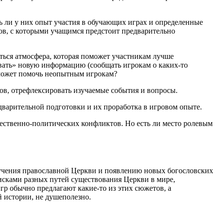
ь ли у них опыт участия в обучающих играх и определенные
лов, с которыми учащимся предстоит предварительно
аться атмосфера, которая поможет участникам лучше
ывать» новую информацию (сообщать игрокам о каких-то
сможет помочь неопытным игрокам?
ков, отрефлексировать изучаемые события и вопросы.
едварительной подготовки и их проработка в игровом опыте.
ественно-политических конфликтов. Но есть ли место ролевым
о учения православной Церкви и появлению новых богословских
исками разных путей существования Церкви в мире,
гр обычно предлагают какие-то из этих сюжетов, а
й истории, не душеполезно.