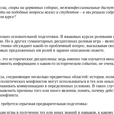
ссии, споры на церковных соборах, межконфессиональные диспу
ь на подобные вопросы коллег и студентов – и мы решили собр
ом курсе?
ольно основательной подготовки. В языковых курсах ролевыми 
и. Но в других гуманитарных дисциплинах ролевая игра – явлен
астники обсуждают какой-то проблемный вопрос, высказывая свои
рамках предложенных им ролей в заранее описанном сюжете.
х, - это исторические дисциплины: ведь именно там изучается м
омнить информацию о каком-то историческом событии, не очень 
сы, соединяющие несколько предметных областей: история, пол
 политических конфликтов могут использоваться в тех или иных
лаживать коммуникацию в определенных условиях. В таких случ
выяснить причины того или иного явления, понять, почему дейс
конфликта.
требуется серьезная предварительная подготовка:
кам игры в получении тех или иных знаний и навыков, к какому