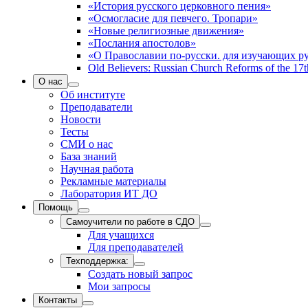
«История русского церковного пения»
«Осмогласие для певчего. Тропари»
«Новые религиозные движения»
«Послания апостолов»
«О Православии по-русски. для изучающих р
Old Believers: Russian Church Reforms of the 17t
О нас
Об институте
Преподаватели
Новости
Тесты
СМИ о нас
База знаний
Научная работа
Рекламные материалы
Лаборатория ИТ ДО
Помощь
Самоучители по работе в СДО
Для учащихся
Для преподавателей
Техподдержка:
Создать новый запрос
Мои запросы
Контакты