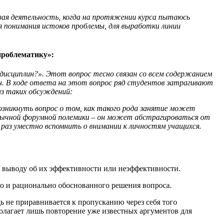
левая деятельность, когда на протяжении курса пытаюсь
ля понимания истоков проблемы, для выработки линии
проблематику»:
 дисциплин?». Этот вопрос тесно связан со всем содержанием
лин. В ходе ответа на этот вопрос ряд студентов затрагивают
 из таких обсуждений:
возникнуть вопрос о том, как такого рода занятие может
 обычной форумной полемики – он может абстрагироваться от
 раз уместно вспомнить о внимании к личностям учащихся.
 к выводу об их эффективности или неэффективности.
о и рационально обоснованного решения вопроса.
ь не приравнивается к пропусканию через себя того
полагает лишь повторение уже известных аргументов для