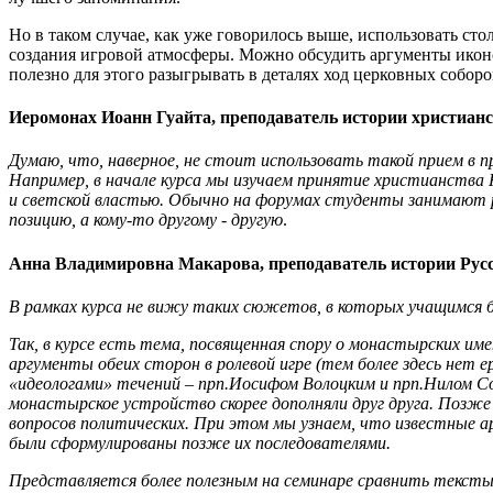
Но в таком случае, как уже говорилось выше, использовать ст
создания игровой атмосферы. Можно обсудить аргументы икон
полезно для этого разыгрывать в деталях ход церковных собор
Иеромонах Иоанн Гуайта, преподаватель истории христиан
Думаю, что, наверное, не стоит использовать такой прием в п
Например, в начале курса мы изучаем принятие христианства 
и светской властью. Обычно на форумах студенты занимают р
позицию, а кому-то другому - другую
.
Анна Владимировна Макарова, преподаватель истории Рус
В рамках курса не вижу таких сюжетов, в которых учащимся 
Так, в курсе есть тема, посвященная спору о монастырских и
аргументы обеих сторон в ролевой игре (тем более здесь нет
«идеологами» течений – прп.Иосифом Волоцким и прп.Нилом Сор
монастырское устройство скорее дополняли друг друга. Позже 
вопросов политических. При этом мы узнаем, что известные
были сформулированы позже их последователями.
Представляется более полезным на семинаре сравнить тексты 