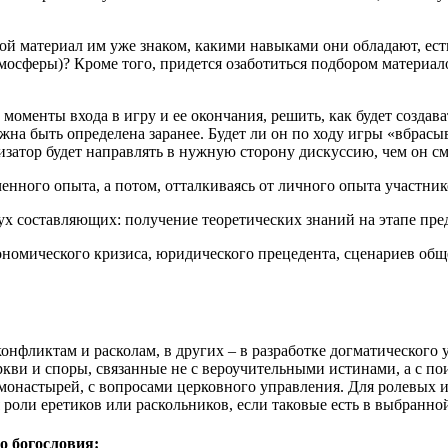
ой материал им уже знаком, какими навыками они обладают, ест
тмосферы)? Кроме того, придется озаботиться подбором материа
моменты входа в игру и ее окончания, решить, как будет создав
жна быть определена заранее. Будет ли он по ходу игры «вбрас
затор будет направлять в нужную сторону дискуссию, чем он 
енного опыта, а потом, отталкиваясь от личного опыта участни
двух составляющих: получение теоретических знаний на этапе пр
номического кризиса, юридического прецедента, сценариев общ
конфликтам и расколам, в других – в разработке догматическог
кви и споры, связанные не с вероучительными истинами, а с по
монастырей, с вопросами церковного управления. Для ролевых и
 роли еретиков или раскольников, если таковые есть в выбранно
 богословия: