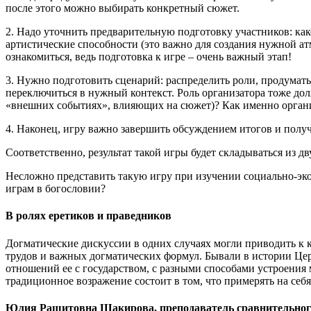
после этого можно выбирать конкретный сюжет.
2. Надо уточнить предварительную подготовку участников: как
артистические способности (это важно для создания нужной а
ознакомиться, ведь подготовка к игре – очень важный этап!
3. Нужно подготовить сценарий: распределить роли, продумать 
переключиться в нужный контекст. Роль организатора тоже дол
«внешних событиях», влияющих на сюжет)? Как именно органи
4. Наконец, игру важно завершить обсуждением итогов и получ
Соответственно, результат такой игры будет складываться из 
Несложно представить такую игру при изучении социально-эко
играм в богословии?
В ролях еретиков и праведников
Догматические дискуссии в одних случаях могли приводить к 
трудов и важных догматических формул. Бывали в истории Цер
отношений ее с государством, с разными способами устроения 
традиционное возражение состоит в том, что примерять на себя
Юлия Рашитовна Шакирова, преподаватель сравнительного