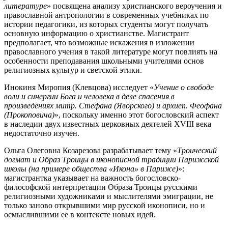
литературе
» посвящена анализу христианского вероучения и
православной антропологии в современных учебниках по
истории педагогики, из которых студенты могут получать
основную информацию о христианстве. Магистрант
предполагает, что возможные искажения в изложении
православного учения в такой литературе могут повлиять на
особенности преподавания школьными учителями основ
религиозных культур и светской этики.
Инокиня Миропия (Клевцова) исследует «
Учение о свободе
воли и синергии Бога и человека в деле спасения в
произведениях митр. Стефана (Яворского) и архиеп. Феофана
(Прокоповича)
», поскольку именно этот богословский аспект
в наследии двух известных церковных деятелей XVIII века
недостаточно изучен.
Ольга Олеговна Козарезова разрабатывает тему «
Троический
догмат и Образ Троицы в иконописной традиции Парижской
школы (на примере общества «Икона» в Париже)
»:
магистрантка указывает на важность богословско-
философской интерпретации Образа Троицы русскими
религиозными художниками и мыслителями эмиграции, не
только заново открывшими мир русской иконописи, но и
осмыслившими ее в контексте новых идей.