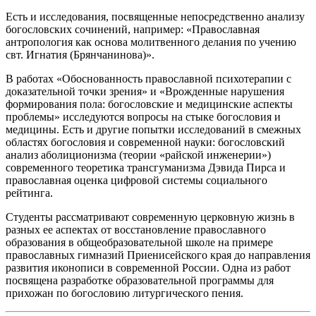
Есть и исследования, посвященные непосредственно анализу
богословских сочинений, например: «Православная
антропология как основа молитвенного делания по учению
свт. Игнатия (Брянчанинова)».
В работах «Обоснованность православной психотерапии с
доказательной точки зрения» и «Врожденные нарушения
формирования пола: богословские и медицинские аспекты
проблемы» исследуются вопросы на стыке богословия и
медицины. Есть и другие попытки исследований в смежных
областях богословия и современной науки: богословский
анализ аболиционизма (теории «райской инженерии»)
современного теоретика трансгуманизма Дэвида Пирса и
православная оценка цифровой системы социального
рейтинга.
Студенты рассматривают современную церковную жизнь в
разных ее аспектах от восстановление православного
образования в общеобразовательной школе на примере
православных гимназий Приенисейского края до направления
развития иконописи в современной России. Одна из работ
посвящена разработке образовательной программы для
прихожан по богословию литургического пения.