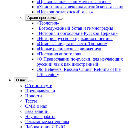
«Православная экономическая этика»
«Христианская лексика английского языка»
«Церковнославянский язык»
Архив программ
«Теология»
«Богослужебный Устав и гимнография»
«История и богословие Русской Церкви»
«История русского церковного пения»
«Осмогласие для певчего. Тропари»
«Новые религиозные движения»
«Послания апостолов»
«О Православии по-русски. для изучающих
русский язык как иностранный»
Old Believers: Russian Church Reforms of the
17th century
О нас
Об институте
Преподаватели
Новости
Тесты
СМИ о нас
База знаний
Научная работа
Рекламные материалы
Лаборатория ИТ ДО