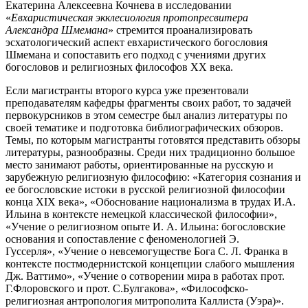
Екатерина Алексеевна Кочнева в исследовании
«
Евхаристическая экклесиология протопресвитера
Александра Шмемана
» стремится проанализировать
эсхатологический аспект евхаристического богословия
Шмемана и сопоставить его подход с учениями других
богословов и религиозных философов XX века.
Если магистранты второго курса уже презентовали
преподавателям кафедры фрагменты своих работ, то задачей
первокурсников в этом семестре был анализ литературы по
своей тематике и подготовка библиографических обзоров.
Темы, по которым магистранты готовятся представить обзоры
литературы, разнообразны. Среди них традиционно большое
место занимают работы, ориентированные на русскую и
зарубежную религиозную философию: «Категория сознания и
ее богословские истоки в русской религиозной философии
конца XIX века», «Обоснование национализма в трудах И.А.
Ильина в контексте немецкой классической философии»,
«Учение о религиозном опыте И. А. Ильина: богословские
основания и сопоставление с феноменологией Э.
Гуссерля», «Учение о невсемогуществе Бога С. Л. Франка в
контексте постмодернистской концепции слабого мышления
Дж. Ваттимо», «Учение о сотворении мира в работах прот.
Г.Флоровского и прот. С.Булгакова», «Философско-
религиозная антропология митрополита Каллиста (Уэра)».