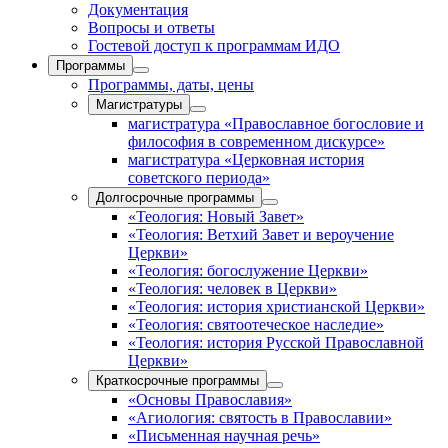
Документация
Вопросы и ответы
Гостевой доступ к программам ИДО
Программы
Программы, даты, цены
Магистратуры
магистратура «Православное богословие и
философия в современном дискурсе»
магистратура «Церковная история
советского периода»
Долгосрочные программы
«Теология: Новый Завет»
«Теология: Ветхий Завет и вероучение
Церкви»
«Теология: богослужение Церкви»
«Теология: человек в Церкви»
«Теология: история христианской Церкви»
«Теология: святоотеческое наследие»
«Теология: история Русской Православной
Церкви»
Краткосрочные программы
«Основы Православия»
«Агиология: святость в Православии»
«Письменная научная речь»