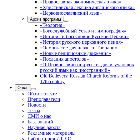
«Православная экономическая этика»
«Христианская лексика английского языка»
«Церковнославянский язык»
Архив программ
«Теология»
«Богослужебный Устав и гимнография»
«История и богословие Русской Церкви»
«История русского церковного пения»
«Осмогласие для певчего. Тропари»
«Новые религиозные движения»
«Послания апостолов»
«О Православии по-русски. для изучающих
русский язык как иностранный»
Old Believers: Russian Church Reforms of the
17th century
О нас
Об институте
Преподаватели
Новости
Тесты
СМИ о нас
База знаний
Научная работа
Рекламные материалы
Лаборатория ИТ ДО