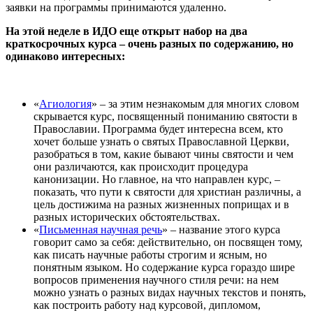
заявки на программы принимаются удаленно.
На этой неделе в ИДО еще открыт набор на два
краткосрочных курса – очень разных по содержанию, но
одинаково интересных:
«
Агиология
» – за этим незнакомым для многих словом
скрывается курс, посвященный пониманию святости в
Православии. Программа будет интересна всем, кто
хочет больше узнать о святых Православной Церкви,
разобраться в том, какие бывают чины святости и чем
они различаются, как происходит процедура
канонизации. Но главное, на что направлен курс, –
показать, что пути к святости для христиан различны, а
цель достижима на разных жизненных поприщах и в
разных исторических обстоятельствах.
«
Письменная научная речь
» – название этого курса
говорит само за себя: действительно, он посвящен тому,
как писать научные работы строгим и ясным, но
понятным языком. Но содержание курса гораздо шире
вопросов применения научного стиля речи: на нем
можно узнать о разных видах научных текстов и понять,
как построить работу над курсовой, дипломом,