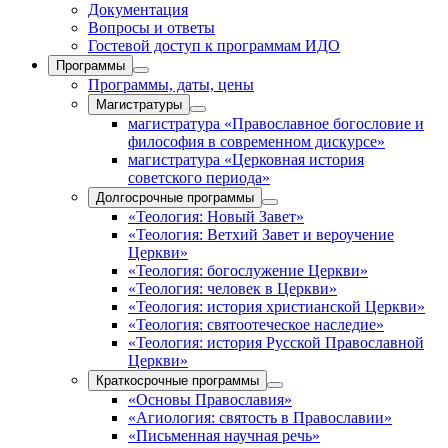
Документация
Вопросы и ответы
Гостевой доступ к программам ИДО
Программы
Программы, даты, цены
Магистратуры
магистратура «Православное богословие и
философия в современном дискурсе»
магистратура «Церковная история
советского периода»
Долгосрочные программы
«Теология: Новый Завет»
«Теология: Ветхий Завет и вероучение
Церкви»
«Теология: богослужение Церкви»
«Теология: человек в Церкви»
«Теология: история христианской Церкви»
«Теология: святоотеческое наследие»
«Теология: история Русской Православной
Церкви»
Краткосрочные программы
«Основы Православия»
«Агиология: святость в Православии»
«Письменная научная речь»