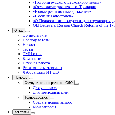
«История русского церковного пения»
«Осмогласие для певчего. Тропари»
«Новые религиозные движения»
«Послания апостолов»
«О Православии по-русски. для изучающих р
Old Believers: Russian Church Reforms of the 17t
О нас
Об институте
Преподаватели
Новости
Тесты
СМИ о нас
База знаний
Научная работа
Рекламные материалы
Лаборатория ИТ ДО
Помощь
Самоучители по работе в СДО
Для учащихся
Для преподавателей
Техподдержка:
Создать новый запрос
Мои запросы
Контакты