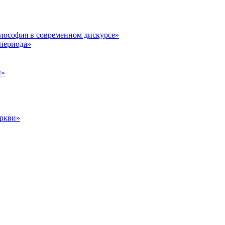
илософия в современном дискурсе»
 периода»
и»
еркви»