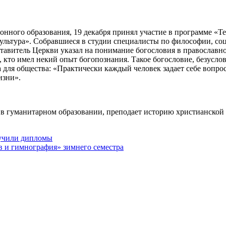
онного образования, 19 декабря принял участие в программе «Т
культура». Собравшиеся в студии специалисты по философии, со
ставитель Церкви указал на понимание богословия в православн
х, кто имел некий опыт богопознания. Такое богословие, безусло
а для общества: «Практически каждый человек задает себе вопро
изни».
 в гуманитарном образовании, преподает историю христианской
учили дипломы
 и гимнография» зимнего семестра