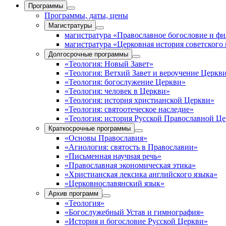
Программы
Программы, даты, цены
Магистратуры
магистратура «Православное богословие и ф
магистратура «Церковная история советского
Долгосрочные программы
«Теология: Новый Завет»
«Теология: Ветхий Завет и вероучение Церкв
«Теология: богослужение Церкви»
«Теология: человек в Церкви»
«Теология: история христианской Церкви»
«Теология: святоотеческое наследие»
«Теология: история Русской Православной Ц
Краткосрочные программы
«Основы Православия»
«Агиология: святость в Православии»
«Письменная научная речь»
«Православная экономическая этика»
«Христианская лексика английского языка»
«Церковнославянский язык»
Архив программ
«Теология»
«Богослужебный Устав и гимнография»
«История и богословие Русской Церкви»