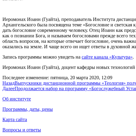
Иеромонах Иоанн (Гуайта), преподаватель Института дистанци
Архангельского была посвящена теме «Богословие и светская 
дать богословие современному человеку. Отец Иоанн как пред
как о познании Бога, и называем богословами прежде всего те
область вопросов, на которые отвечает богословие, очень важн
оказались на земле. И чаще всего он ищет ответы в духовной ж
Запись программы можно увидеть на
сайте канала «Культура»
.
Иеромонах Иоанн (Гуайта), доцент кафедры новых технологий
Последнее изменение: пятница, 20 марта 2020, 12:09
Назад
Выпускники дистанционной программы «Теология» пол
Далее
Продолжается набор на программу «Богослужебный Устав
Об институте
Программы, даты, цены
Карта сайта
Вопросы и ответы