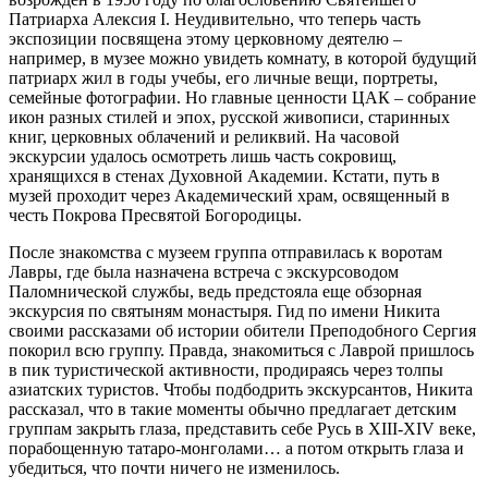
Патриарха Алексия I. Неудивительно, что теперь часть
экспозиции посвящена этому церковному деятелю –
например, в музее можно увидеть комнату, в которой будущий
патриарх жил в годы учебы, его личные вещи, портреты,
семейные фотографии. Но главные ценности ЦАК – собрание
икон разных стилей и эпох, русской живописи, старинных
книг, церковных облачений и реликвий. На часовой
экскурсии удалось осмотреть лишь часть сокровищ,
хранящихся в стенах Духовной Академии. Кстати, путь в
музей проходит через Академический храм, освященный в
честь Покрова Пресвятой Богородицы.
После знакомства с музеем группа отправилась к воротам
Лавры, где была назначена встреча с экскурсоводом
Паломнической службы, ведь предстояла еще обзорная
экскурсия по святыням монастыря. Гид по имени Никита
своими рассказами об истории обители Преподобного Сергия
покорил всю группу. Правда, знакомиться с Лаврой пришлось
в пик туристической активности, продираясь через толпы
азиатских туристов. Чтобы подбодрить экскурсантов, Никита
рассказал, что в такие моменты обычно предлагает детским
группам закрыть глаза, представить себе Русь в XIII-XIV веке,
порабощенную татаро-монголами… а потом открыть глаза и
убедиться, что почти ничего не изменилось.