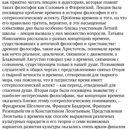
как приятно читать лекцию в аудиториях, которые помнят
таких философов как Соловьев и Флоренский. Лекция была
посвящена проблеме времени в истории философии и его
сотериологическому аспекту. Проблема времени и того, на что
его правильно тратить, вероятно, в эти насыщенные
событиями дни была особенно близка участникам Летней
школы – лекция вызвала у них множество вопросов. Татьяна
Николаевна рассказала о разных концепциях времени,
существовавших в античной философии и христианстве:
древние философы, такие как Аристотель, понимали время
как нечто реальное, цикличное, связанное с движением, а
Блаженный Августин говорил уже о времени, связанном с
сознанием, существующем только в нашей душе. Познакомив
слушателей в общих чертах с представлениями святых Отцов
о тварной вечности и времени, сотворенном для тварного
мира, она пояснила, что в патристике время имеет
сотериологический аспект – как период, отведенный для
спасения души. Вторая пара была посвящена знакомству с
наиболее интересными философами, чьи концепции времени
оказались близки этому сотериологическому пониманию, –
Фридрихом Шеллингом, Францем Баадером, Францем
Розенцвейгом и Константином Леонтьевым. Представления
Леонтьева о времени как способе выражения различных
культурных парадигм и его теории о семи возможных
вариантах развития культуры оказались очень ярким финалом