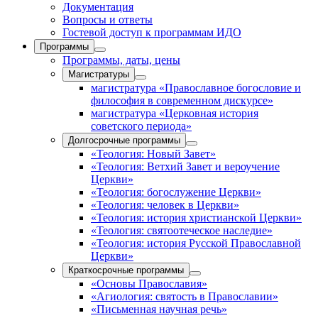
Документация
Вопросы и ответы
Гостевой доступ к программам ИДО
Программы
Программы, даты, цены
Магистратуры
магистратура «Православное богословие и
философия в современном дискурсе»
магистратура «Церковная история
советского периода»
Долгосрочные программы
«Теология: Новый Завет»
«Теология: Ветхий Завет и вероучение
Церкви»
«Теология: богослужение Церкви»
«Теология: человек в Церкви»
«Теология: история христианской Церкви»
«Теология: святоотеческое наследие»
«Теология: история Русской Православной
Церкви»
Краткосрочные программы
«Основы Православия»
«Агиология: святость в Православии»
«Письменная научная речь»