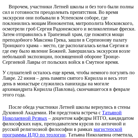
Впрочем, участники Летней школы и без того были полны
сил и готовности преодолевать препятствия. Во время
экскурсии они побывали в Успенском соборе, где
поклонились мощам Иннокентия, митрополита Московского,
осмотрели гроб Сергия Радонежского и великолепные фрески.
Затем отправились в Трапезный храм, где покоятся мощи
преподобного Максима Грека, зашли в Серпионову палату
Троицкого храма – место, где располагалась келья Сергия и
где ему было явление Божией. Завершилась экскурсия возле
небольшой экспозиции, посвященной обороне Троице-
Сергиевой Лавры от польских войск в Смутное время.
У слушателей осталось еще время, чтобы немного погулять по
Лавре. 22 июня – день памяти святого Кирилла и весь этот
день в монастыре служились панихиды на могиле
архимандрита Кирилла (Павлова), скончавшегося в феврале
этого года.
После обеда участники Летней школы вернулись в стены
Духовной Академии. Им предстояла встреча с
Татьяной
Николаевной Резвых
– доцентом кафедры НТГО, кандидатом
философских наук, преподавателем курсов по античной и
русской религиозной философии в рамках
магистерской
программы ИДО по теологии
. Татьяна Николаевна отметила,