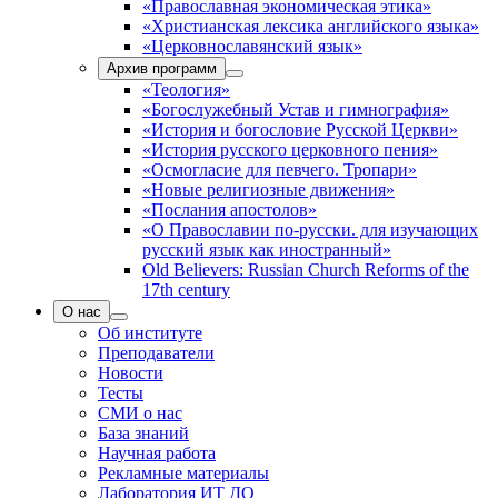
«Православная экономическая этика»
«Христианская лексика английского языка»
«Церковнославянский язык»
Архив программ
«Теология»
«Богослужебный Устав и гимнография»
«История и богословие Русской Церкви»
«История русского церковного пения»
«Осмогласие для певчего. Тропари»
«Новые религиозные движения»
«Послания апостолов»
«О Православии по-русски. для изучающих
русский язык как иностранный»
Old Believers: Russian Church Reforms of the
17th century
О нас
Об институте
Преподаватели
Новости
Тесты
СМИ о нас
База знаний
Научная работа
Рекламные материалы
Лаборатория ИТ ДО