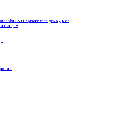
илософия в современном дискурсе»
 периода»
и»
еркви»