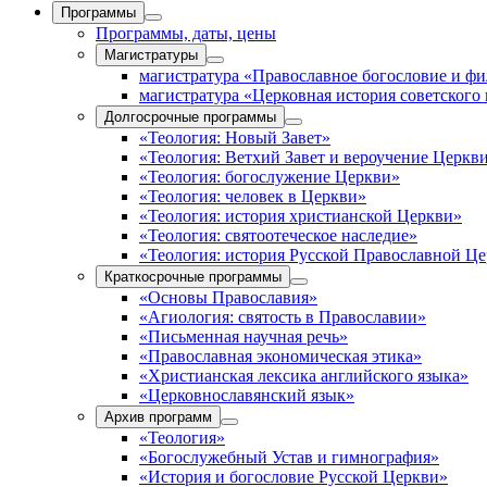
Программы
Программы, даты, цены
Магистратуры
магистратура «Православное богословие и ф
магистратура «Церковная история советского
Долгосрочные программы
«Теология: Новый Завет»
«Теология: Ветхий Завет и вероучение Церкв
«Теология: богослужение Церкви»
«Теология: человек в Церкви»
«Теология: история христианской Церкви»
«Теология: святоотеческое наследие»
«Теология: история Русской Православной Ц
Краткосрочные программы
«Основы Православия»
«Агиология: святость в Православии»
«Письменная научная речь»
«Православная экономическая этика»
«Христианская лексика английского языка»
«Церковнославянский язык»
Архив программ
«Теология»
«Богослужебный Устав и гимнография»
«История и богословие Русской Церкви»