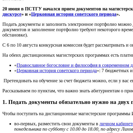
20 июня в ПСТГУ начался прием документов на магистерск
дискурсе
» и «
Церковная история советского периода
».
Подать документы и заполнить электронное портфолио можно до
документов и заполнение портфолио требуют некоторого време
обстановке).
С 6 по 10 августа конкурсная комиссия будет рассматривать и 
На обеих дистанционных магистерских программах есть платн
«
Православное богословие и философия в современном д
«
Церковная история советского периода
»: 7 бюджетных и 
Претендовать на обучение за счет бюджета можно, если у вас 
Рассказываем по пунктам, что важно знать абитуриентам о пр
1. Подать документы обязательно нужно на двух
Чтобы поступить на дистанционные магистерские программы
во-первых, разместить свои документы в
личном кабинет
понедельника по субботу с 10.00 до 18.00, по адресу Лихов 