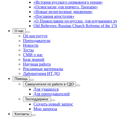
«История русского церковного пения»
«Осмогласие для певчего. Тропари»
«Новые религиозные движения»
«Послания апостолов»
«О Православии по-русски. для изучающих р
Old Believers: Russian Church Reforms of the 17t
О нас
Об институте
Преподаватели
Новости
Тесты
СМИ о нас
База знаний
Научная работа
Рекламные материалы
Лаборатория ИТ ДО
Помощь
Самоучители по работе в СДО
Для учащихся
Для преподавателей
Техподдержка:
Создать новый запрос
Мои запросы
Контакты