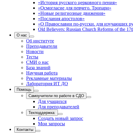
«История русского церковного пения»
«Осмогласие для певчего. Тропари»
«Новые религиозные движения»
«Послания апостолов»
«О Православии по-русски. для изучающих р
Old Believers: Russian Church Reforms of the 17t
О нас
Об институте
Преподаватели
Новости
Тесты
СМИ о нас
База знаний
Научная работа
Рекламные материалы
Лаборатория ИТ ДО
Помощь
Самоучители по работе в СДО
Для учащихся
Для преподавателей
Техподдержка:
Создать новый запрос
Мои запросы
Контакты