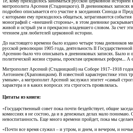
Те, кому приходилось заниматься русской церковной историей
митрополита Арсения (Стадницкого). В дневниковых записях в
подробно описывается его участие в заседаниях Синода и Пре
с которыми ему приходилось общаться, затрагиваются события
монографий с «внешней стороны», в этом дневнике раскрывае
живой и острый ум и прекрасно владевшего словом. За счет э
чтением для любителей церковной истории.
До настоящего времени было издано четыре тома дневников ми
русской революции 1905 года, деятельность II Государственно
Арсению было что описывать в дневниковых записях. Было и о
политической жизни страны, проектам церковных реформ... А е
Митрополит Арсений (Стадницкий) на Соборе 1917–1918 годов
Антонием (Храповицким). В известной характеристике этих тр
умным», а митрополит Арсений заслужил эпитет «самый строгий
характера и в каких вопросах эта строгость проявлялась.
Цитаты из книги:
«Государственный совет пока почти бездействует, общие засед
комиссиях я не состою, да и в денежных делах мало понимаю. 
невоспитанность. Еще много времени пройдет, пока мы сделаем
«Почти все время служил – и утром, и днем, и вечером, и ночь