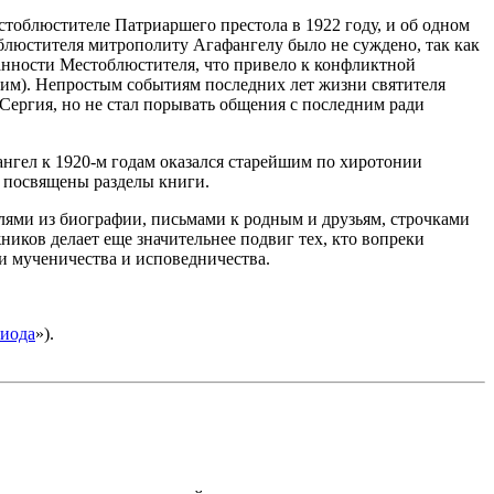
стоблюстителе Патриаршего престола в 1922 году, и об одном
облюстителя митрополиту Агафангелу было не суждено, так как
занности Местоблюстителя, что привело к конфликтной
ким). Непростым событиям последних лет жизни святителя
Сергия, но не стал порывать общения с последним ради
нгел к 1920-м годам оказался старейшим по хиротонии
же посвящены разделы книги.
лями из биографии, письмами к родным и друзьям, строчками
ков делает еще значительнее подвиг тех, кто вопреки
ти мученичества и исповедничества.
риода
»).