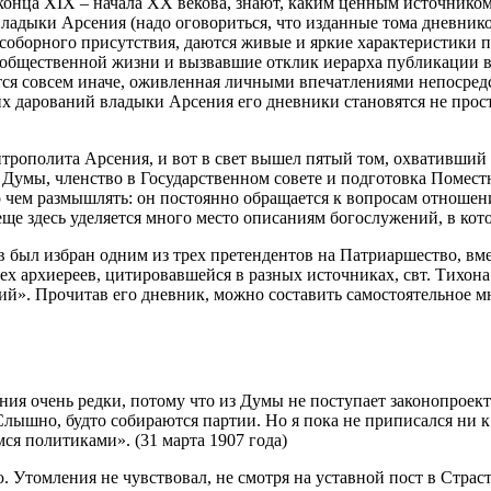
 конца XIX – начала XX векова, знают, каким ценным источнико
ладыки Арсения (надо оговориться, что изданные тома дневнико
дсоборного присутствия, даются живые и яркие характеристики 
 общественной жизни и вызвавшие отклик иерарха публикации в п
тся совсем иначе, оживленная личными впечатлениями непосред
тих дарований владыки Арсения его дневники становятся не про
трополита Арсения, и вот в свет вышел пятый том, охвативший 
й Думы, членство в Государственном совете и подготовка Помес
 чем размышлять: он постоянно обращается к вопросам отношен
ще здесь уделяется много место описаниям богослужений, в кот
 был избран одним из трех претендентов на Патриаршество, в
ех архиереев, цитировавшейся в разных источниках, свт. Тихо
». Прочитав его дневник, можно составить самостоятельное мне
ания очень редки, потому что из Думы не поступает законопроек
Слышно, будто собираются партии. Но я пока не приписался ни к
ся политиками». (31 марта 1907 года)
ю. Утомления не чувствовал, не смотря на уставной пост в Стра