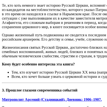
Те, кто хоть немного знает историю Русской Церкви, вспомня
из кандидатов на местоблюстительство, которого указал Патр
в это время он находился в ссылке в Нарымском крае. После о
ситуации с уже выполнявшим их в качестве заместителя митр
Агафангела, его сложным выборам и решениям в период, когда
сохранения церковного мир, в книге посвящается особое внима
Однако жизненный путь подвижника не сводится к последним –
российским архиереем. Его детству и семье, учебе, служению 
Жизнеописания святых Русской Церкви, достаточно близких на
семейных воспоминаний, живых людей, близких и понятных нам
обычным человеческим слабостям, страстям и страхам, в трудн
Кому будет особенно интересна эта книга?
Тем, кто изучает историю Русской Церкви XX века (напр
Всем, кто хочет больше узнать о церковной истории и с
3. Прошлое глазами современника событий
Митрополит Арсений (Стадницкий). Дневник: 1906–1907.