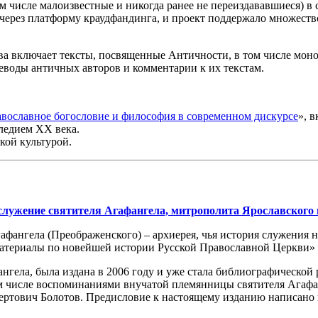
ом числе малоизвестные и никогда ранее не переиздававшиеся) в
ь через платформу краудфандинга, и проект поддержало множес
а включает тексты, посвященные Античности, в том числе моно
еводы античных авторов и комментарии к их текстам.
вославное богословие и философия в современном дискурсе
», 
ледием XX века.
кой культурой.
лужение святителя Агафангела, митрополита Ярославского и
гафангела (Преображенского) – архиерея, чья история служения
Материалы по новейшей истории Русской Православной Церкви»
нгела, была издана в 2006 году и уже стала библиографической
ом числе воспоминаниями внучатой племянницы святителя Ага
ьбертович Болотов. Предисловие к настоящему изданию написа