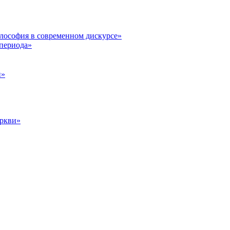
илософия в современном дискурсе»
 периода»
и»
еркви»