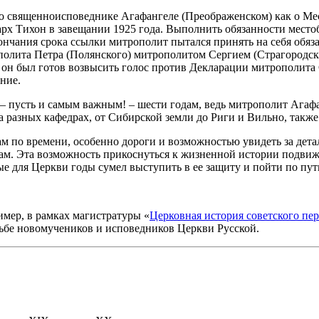
т о священноисповеднике Агафангеле (Преображенском) как о Ме
иарх Тихон в завещании 1925 года. Выполнить обязанности мест
кончания срока ссылки митрополит пытался принять на себя обя
ополита Петра (Полянского) митрополитом Сергием (Страгородс
 он был готов возвысить голос против Декларации митрополита 
ние.
 пусть и самым важным! – шести годам, ведь митрополит Агафа
на разных кафедрах, от Сибирской земли до Риги и Вильно, так
м по времени, особенно дороги и возможностью увидеть за дета
. Эта возможность прикоснуться к жизненной истории подвижни
ые для Церкви годы сумел выступить в ее защиту и пойти по пу
имер, в рамках магистратуры «
Церковная история советского пе
удьбе новомучеников и исповедников Церкви Русской.