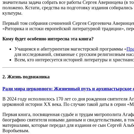
значительна задача собрать все работы Сергея Аверинцева (в т
положено. Кстати, средства на подготовку издания собиралис
культуры.
Первый том собрания сочинений Сергея Сергеевича Аверинцев
«Риторика и истоки европейской литературной традиции», пер
Кому будет особенно интересна эта книга?
Учащимся и абитуриентам магистерской программы «
Пра
для исследований, связанные с русским религиозным нас
Всем, кто интересуется историей литературы и христианс
2. Жизнь подвижника
Ради мира церковного: Жизненный путь и архипастырское с
В 2024 году исполнилось 170 лет со дня рождения святителя А
церковной истории XX века. По случаю такой даты в серии «
Первая книга, посвященная судьбе и трудам митрополита Агафа
биографию святителя новыми данным и свидетельствами, в т
материалами, которые передал для издания ее сын Сергей Ал
Воробьевым.