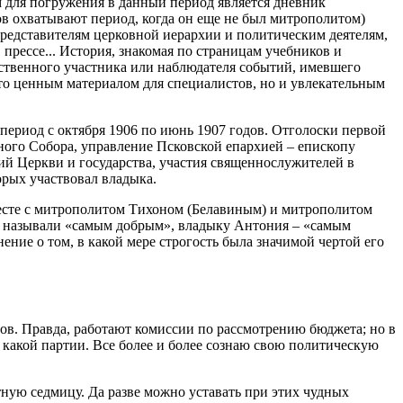
м для погружения в данный период является дневник
в охватывают период, когда он еще не был митрополитом)
представителям церковной иерархии и политическим деятелям,
рессе... История, знакомая по страницам учебников и
ственного участника или наблюдателя событий, имевшего
сто ценным материалом для специалистов, но и увлекательным
период с октября 1906 по июнь 1907 годов. Отголоски первой
тного Собора, управление Псковской епархией – епископу
ий Церкви и государства, участия священнослужителей в
орых участвовал владыка.
месте с митрополитом Тихоном (Белавиным) и митрополитом
на называли «самым добрым», владыку Антония – «самым
ние о том, в какой мере строгость была значимой чертой его
тов. Правда, работают комиссии по рассмотрению бюджета; но в
 какой партии. Все более и более сознаю свою политическую
стную седмицу. Да разве можно уставать при этих чудных