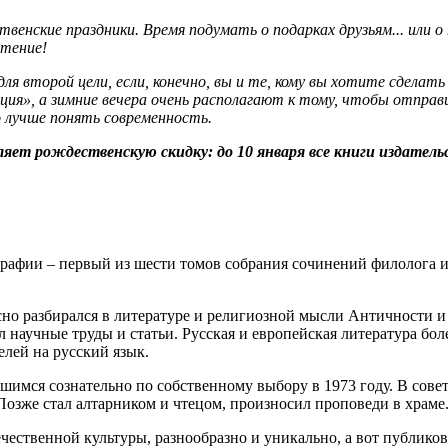
венские праздники. Время подумать о подарках друзьям... или 
чтение!
для второй цели, если, конечно, вы и те, кому вы хотите сдела
ция», а зимние вечера очень располагают к тому, чтобы отправ
о лучше понять современность.
ет рождественскую скидку: до 10 января все книги издательс
ографии – первый из шести томов собрания сочинений филолога
о разбирался в литературе и религиозной мысли Античности и 
 научные труды и статьи. Русская и европейская литература бол
лей на русский язык.
имся сознательно по собственному выбору в 1973 году. В совет
 Позже стал алтарником и чтецом, произносил проповеди в храме
чественной культуры, разнообразно и уникально, а вот публиков