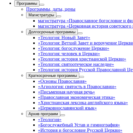
Программы
Программы, даты, цены
Магистратуры
магистратура «Православное богословие и ф
магистратура «Церковная история советского
Долгосрочные программы
«Теология: Новый Завет»
«Теология: Ветхий Завет и вероучение Церкв
«Теология: богослужение Церкви»
«Теология: человек в Церкви»
«Теология: история христианской Церкви»
«Теология: святоотеческое наследие»
«Теология: история Русской Православной Ц
Краткосрочные программы
«Основы Православия»
«Агиология: святость в Православии»
«Письменная научная речь»
«Православная экономическая этика»
«Христианская лексика английского языка»
«Церковнославянский язык»
Архив программ
«Теология»
«Богослужебный Устав и гимнография»
«История и богословие Русской Церкви»