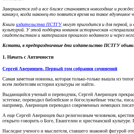
Завершается год и все ближе становятся новогодние и рождест
каникул, когда наконец-то появится время на такое вдумчивое 
Книги
издательства ПСТГУ
могут пригодится и для первой, и 
культурой. У этой подборки новинок историческая «специализа
свидетельствам и материалам прошлого недавнего и через нег
Кстати, в предпраздничные дни издательство ПСТГУ объявля
1. Начать с Античности
Сергей Аверинцев. Первый том собрания сочинений
Самая заметная новинка, которая только-только вышла из тип
всем любителям истории культуры не найти.
Выдающийся ученый и переводчик, Сергей Аверинцев прекрасн
эстетике, переводил библейские и богослужебные тексты, писал
например, Аверинцев переводил современных немецких писате
А еще Сергей Аверинцев был религиозным человеком, крестивш
открыто говорить о Боге, Евангелии и христианской культуре.
Наследие ученого и мыслителя, ставшего знаковой фигурой оте