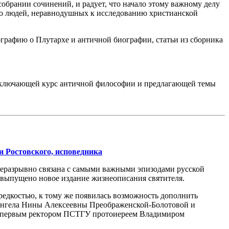
 собрании сочинений, и радует, что начало этому важному делу
тво людей, неравнодушных к исследованию христианской
графию о Плутархе и античной биографии, статьи из сборника
включающей курс античной философии и предлагающей темы
 Ростовского, исповедника
 неразрывно связана с самыми важными эпизодами русской
 выпущено новое издание жизнеописания святителя.
 редкостью, к тому же появилась возможность дополнить
фангела Нины Алексеевны Преображенской-Болотовой и
но первым ректором ПСТГУ протоиереем Владимиром