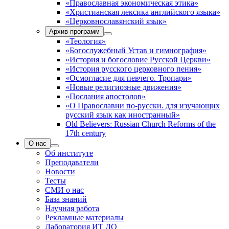
«Православная экономическая этика»
«Христианская лексика английского языка»
«Церковнославянский язык»
Архив программ
«Теология»
«Богослужебный Устав и гимнография»
«История и богословие Русской Церкви»
«История русского церковного пения»
«Осмогласие для певчего. Тропари»
«Новые религиозные движения»
«Послания апостолов»
«О Православии по-русски. для изучающих
русский язык как иностранный»
Old Believers: Russian Church Reforms of the
17th century
О нас
Об институте
Преподаватели
Новости
Тесты
СМИ о нас
База знаний
Научная работа
Рекламные материалы
Лаборатория ИТ ДО