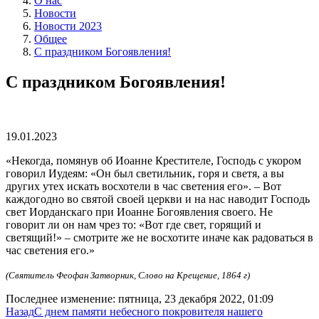
О нас
Новости
Новости 2023
Общее
С праздником Богоявления!
С праздником Богоявления!
19.01.2023
«Некогда, помянув об Иоанне Крестителе, Господь с укором
говорил Иудеям: «Он был светильник, горя и светя, а вы
других утех искать восхотели в час светения его». – Вот
каждогодно во святой своей церкви и на нас наводит Господь
свет Иорданскаго при Иоанне Богоявления своего. Не
говорит ли он нам чрез то: «Вот где свет, горящий и
светящий!» – смотрите же не восхотите иначе как радоваться в
час светения его.»
(Святитель Феофан Затворник, Слово на Крещение, 1864 г)
Последнее изменение: пятница, 23 декабря 2022, 01:09
Назад
С днем памяти небесного покровителя нашего