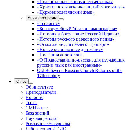
«Православная экономическая этика»
«Христианская лексика английского языка»
«Церковнославянский язык»
Архив программ
«Теология»
«Богослужебный Устав и гимнография»
«История и богословие Русской Церкви»
«История русского церковного пения»
«Осмогласие для певчего. Тропари»
«Новые религиозные движения»
«Послания апостолов»
«О Православии по-русски. для изучающих
русский язык как иностранный»
Old Believers: Russian Church Reforms of the
17th century
О нас
Об институте
Преподаватели
Новости
Тесты
СМИ о нас
База знаний
Научная работа
Рекламные материалы
Лаборатория ИТ ДО