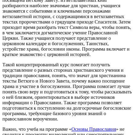
посвящена Ветхому Завету: из ветхозаветных книг
разбираются наиболее значимые для христиан, учащиеся
знакомятся с событиями и ключевыми персонажами
ветхозаветной истории, с содержащимися в ветхозаветных
текстах пророчествами о грядущем приходе Спасителя. Затем
приходит время разобрать текст Символа веры, чтобы понять,
в чем заключается догматическое учение Православной
Церкви. Также учащиеся получают представление о
церковном календаре и богослужениях, Таинствах,
устройстве храма, богословии иконы. Программа включает и
краткое знакомство с церковной историей.
Такой концентрированный курс помогает получить
представление о разных сторонах христианского учения и
традиции православия, понять, что значат для христианина
тексты Ветхого и Нового Завета, почему важно посещение
храма и участие в богослужении. Программа помогает лучше
понять свою веру и подготовиться к тому, чтобы рассказывать
о ней близким, ориентироваться в выборе источников
информации о Православии. Также программа позволяет
подготовиться к поступлению на долгосрочные богословские
программы, требующие базового уровня знаний о
православном вероучении.
Важно, что учеба на программе «
Основы Православия
» не
сводится к просмотру видеолекций или самостоятельному