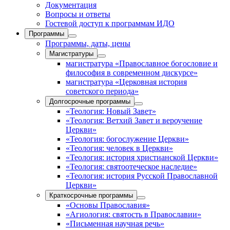
Документация
Вопросы и ответы
Гостевой доступ к программам ИДО
Программы
Программы, даты, цены
Магистратуры
магистратура «Православное богословие и
философия в современном дискурсе»
магистратура «Церковная история
советского периода»
Долгосрочные программы
«Теология: Новый Завет»
«Теология: Ветхий Завет и вероучение
Церкви»
«Теология: богослужение Церкви»
«Теология: человек в Церкви»
«Теология: история христианской Церкви»
«Теология: святоотеческое наследие»
«Теология: история Русской Православной
Церкви»
Краткосрочные программы
«Основы Православия»
«Агиология: святость в Православии»
«Письменная научная речь»