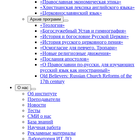
«Православная экономическая этика»
«Христианская лексика английского языка»
«Церковнославянский язык»
Архив программ
«Теология»
«Богослужебный Устав и гимнография»
«История и богословие Русской Церкви»
«История русского церковного пения»
«Осмогласие для певчего. Тропари»
«Новые религиозные движения»
«Послания апостолов»
«О Православии по-русски. для изучающих
русский язык как иностранный»
Old Believers: Russian Church Reforms of the
17th century
О нас
Об институте
Преподаватели
Новости
Тесты
СМИ о нас
База знаний
Научная работа
Рекламные материалы
Лаборатория ИТ ДО