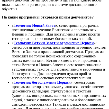
приема документов на программу, куда вы попадаете после
подачи заявки и регистрации в системе дистанционного
обучения.
На какие программы открылся прием документов?
«
Теология: Новый Завет
»
: семестровая программа,
посвященная изучению Евангелия и апостольских
Деяний и посланий. Для поступления нужно пройти
тестирование по основам богословских знаний.
«
Теология: Ветхий Завет и вероучение Церкви
»
:
семестровая программа, посвященная изучению текстов
Ветхого Завета и православной догматики. Программа
позволяет не только познакомиться с содержанием
самых важных книг Ветхого Завета, но и проследить
связи Ветхого и Нового Завета и осмыслить значение
ветхозаветных текстов для православного вероучения и
богослужения. Для поступления нужно пройти
тестирование по основам богословских знаний.
«
Теология: богослужение Церкви
»
: семестровая
программа, которая знакомит учащихся с особенностями
церковного календаря, структурами и текстами
будничных, воскресных, великопостных и праздничных
служб, а также с чинопоследованием и богословским
смыслом православных Таинств и церковнославянским
языком. Для поступления нужно пройти тестирование