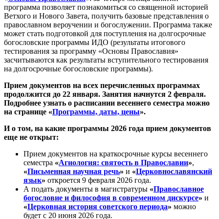
программа позволяет познакомиться со священной историей
Ветхого и Нового Завета, получить базовые представления о
православном вероучении и богослужении. Программа также
может стать подготовкой для поступления на долгосрочные
богословские программы ИДО (результаты итогового
тестирования за программу «Основы Православия»
засчитываются как результаты вступительного тестирования
на долгосрочные богословские программы).
Прием документов на всех перечисленных программах
продолжится до 22 января. Занятия начнутся 2 февраля.
Подробнее узнать о расписании весеннего семестра можно
на странице
«
Программы, даты, цены
»
.
И о том, на какие программы 2026 года прием документов
еще не открыт:
Прием документов на краткосрочные курсы весеннего
семестра
«
Агиология: святость в Православии
»
,
«
Письменная научная речь
»
и
«
Церковнославянский
язык
»
откроется 9 февраля 2026 года.
А подать документы в магистратуры
«
Православное
богословие и философия в современном дискурсе
»
и
«
Церковная история советского периода
»
можно
будет с 20 июня 2026 года.