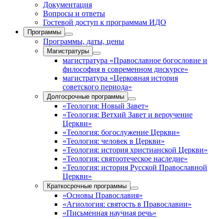
Документация
Вопросы и ответы
Гостевой доступ к программам ИДО
Программы
Программы, даты, цены
Магистратуры
магистратура «Православное богословие и
философия в современном дискурсе»
магистратура «Церковная история
советского периода»
Долгосрочные программы
«Теология: Новый Завет»
«Теология: Ветхий Завет и вероучение
Церкви»
«Теология: богослужение Церкви»
«Теология: человек в Церкви»
«Теология: история христианской Церкви»
«Теология: святоотеческое наследие»
«Теология: история Русской Православной
Церкви»
Краткосрочные программы
«Основы Православия»
«Агиология: святость в Православии»
«Письменная научная речь»