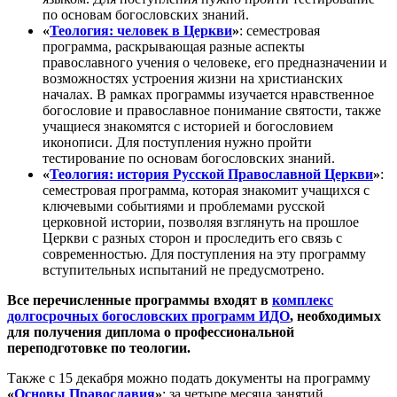
по основам богословских знаний.
«
Теология: человек в Церкви
»
: семестровая
программа, раскрывающая разные аспекты
православного учения о человеке, его предназначении и
возможностях устроения жизни на христианских
началах. В рамках программы изучается нравственное
богословие и православное понимание святости, также
учащиеся знакомятся с историей и богословием
иконописи. Для поступления нужно пройти
тестирование по основам богословских знаний.
«
Теология: история Русской Православной Церкви
»
:
семестровая программа, которая знакомит учащихся с
ключевыми событиями и проблемами русской
церковной истории, позволяя взглянуть на прошлое
Церкви с разных сторон и проследить его связь с
современностью. Для поступления на эту программу
вступительных испытаний не предусмотрено.
Все перечисленные программы входят в
комплекс
долгосрочных богословских программ ИДО
, необходимых
для получения диплома о профессиональной
переподготовке по теологии.
Также с 15 декабря можно подать документы на программу
«
Основы Православия
»
: за четыре месяца занятий