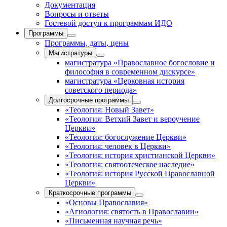
Документация
Вопросы и ответы
Гостевой доступ к программам ИДО
Программы
Программы, даты, цены
Магистратуры
магистратура «Православное богословие и
философия в современном дискурсе»
магистратура «Церковная история
советского периода»
Долгосрочные программы
«Теология: Новый Завет»
«Теология: Ветхий Завет и вероучение
Церкви»
«Теология: богослужение Церкви»
«Теология: человек в Церкви»
«Теология: история христианской Церкви»
«Теология: святоотеческое наследие»
«Теология: история Русской Православной
Церкви»
Краткосрочные программы
«Основы Православия»
«Агиология: святость в Православии»
«Письменная научная речь»