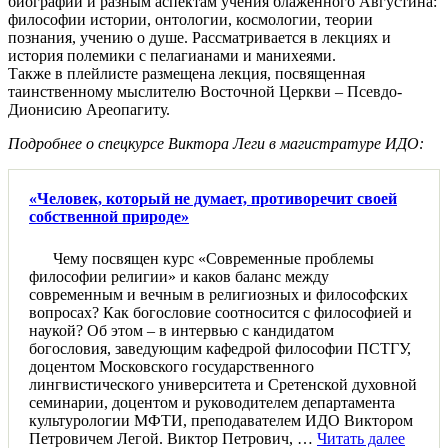
биографии и разным аспектам учения блаженного Августина:
философии истории, онтологии, космологии, теории
познания, учению о душе. Рассматривается в лекциях и
история полемики с пелагианами и манихеями.
Также в плейлисте размещена лекция, посвященная
таинственному мыслителю Восточной Церкви – Псевдо-
Дионисию Ареопагиту.
Подробнее о спецкурсе Виктора Леги в магистратуре ИДО:
«Человек, который не думает, противоречит своей
собственной природе»
Чему посвящен курс «Современные проблемы
философии религии» и каков баланс между
современным и вечным в религиозных и философских
вопросах? Как богословие соотносится с философией и
наукой? Об этом – в интервью с кандидатом
богословия, заведующим кафедрой философии ПСТГУ,
доцентом Московского государственного
лингвистического университета и Сретенской духовной
семинарии, доцентом и руководителем департамента
культурологии МФТИ, преподавателем ИДО Виктором
Петровичем Легой. Виктор Петрович, …
Читать далее