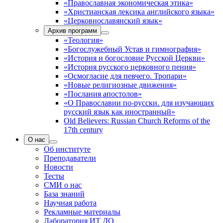
«Православная экономическая этика»
«Христианская лексика английского языка»
«Церковнославянский язык»
Архив программ
«Теология»
«Богослужебный Устав и гимнография»
«История и богословие Русской Церкви»
«История русского церковного пения»
«Осмогласие для певчего. Тропари»
«Новые религиозные движения»
«Послания апостолов»
«О Православии по-русски. для изучающих
русский язык как иностранный»
Old Believers: Russian Church Reforms of the
17th century
О нас
Об институте
Преподаватели
Новости
Тесты
СМИ о нас
База знаний
Научная работа
Рекламные материалы
Лаборатория ИТ ДО