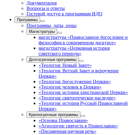
Документация
Вопросы и ответы
Гостевой доступ к программам ИДО
Программы
Программы, даты, цены
Магистратуры
магистратура «Православное богословие и
философия в современном дискурсе»
магистратура «Церковная история
советского периода»
Долгосрочные программы
«Теология: Новый Завет»
«Теология: Ветхий Завет и вероучение
Церкви»
«Теология: богослужение Церкви»
«Теология: человек в Церкви»
«Теология: история христианской Церкви»
«Теология: святоотеческое наследие»
«Теология: история Русской Православной
Церкви»
Краткосрочные программы
«Основы Православия»
«Агиология: святость в Православии»
«Письменная научная речь»