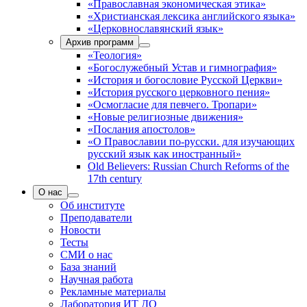
«Православная экономическая этика»
«Христианская лексика английского языка»
«Церковнославянский язык»
Архив программ
«Теология»
«Богослужебный Устав и гимнография»
«История и богословие Русской Церкви»
«История русского церковного пения»
«Осмогласие для певчего. Тропари»
«Новые религиозные движения»
«Послания апостолов»
«О Православии по-русски. для изучающих
русский язык как иностранный»
Old Believers: Russian Church Reforms of the
17th century
О нас
Об институте
Преподаватели
Новости
Тесты
СМИ о нас
База знаний
Научная работа
Рекламные материалы
Лаборатория ИТ ДО