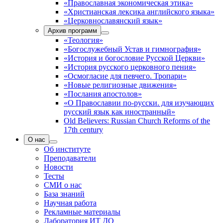
«Православная экономическая этика»
«Христианская лексика английского языка»
«Церковнославянский язык»
Архив программ
«Теология»
«Богослужебный Устав и гимнография»
«История и богословие Русской Церкви»
«История русского церковного пения»
«Осмогласие для певчего. Тропари»
«Новые религиозные движения»
«Послания апостолов»
«О Православии по-русски. для изучающих
русский язык как иностранный»
Old Believers: Russian Church Reforms of the
17th century
О нас
Об институте
Преподаватели
Новости
Тесты
СМИ о нас
База знаний
Научная работа
Рекламные материалы
Лаборатория ИТ ДО