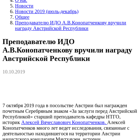
О нас
Новости
Новости 2019 (июль-декабрь)
Общее
Преподавателю ИДО А.В.Конопатченкову вручили
награду Австрийской Республики
Преподавателю ИДО
А.В.Конопатченкову вручили награду
Австрийской Республики
10.10.2019
7 октября 2019 года в посольстве Австрии был награжден
почетным Серебряным знаком «За заслуги перед Австрийской
Республикой» старший преподаватель кафедры НТГО,
историк
Алексей Вячеславович Конопатченков.
Алексей
Конопатченков много лет ведет исследования, связанные с
деятельностью находившегося на территории Австрии
нацистского концлагеря
Маутхаузен
, истории