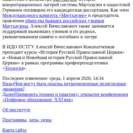
концентрационных лагерей системы Маутхаузен в нацистской
Германии посвящена его кандидатская диссертация. Как член
Международного комитета «Маутхаузен»
и председатель
правления
общества бывших российских узников
Маутхаузена
, Алексей Вячеславович также занимается
поддержкой выживших узников и их родных,
увековечиванием памяти о погибших в лагере.
В ИДО ПСТГУ Алексей Вячеславович Конопатченков
преподает курсы «История Русской Православной Церкви»
и «Новая и Новейшая история Русской Православной
Церкви» в рамках программы профпереподготовки
«
Теология
».
Последнее изменение: среда, 1 апреля 2020, 14:34
Назад
Чем могут быть опасны нетрадиционные религиозные
движения?
Далее
Примирить теорию и практику: открытие конференции
«Цифровое образование. XXI век»
Об институте
Программы, даты, цены
Карта сайта