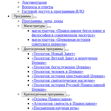
Документация
Вопросы и ответы
Гостевой доступ к программам ИДО
Программы
Программы, даты, цены
Магистратуры
магистратура «Православное богословие и
философия в современном дискурсе»
магистратура «Церковная история
советского периода»
Долгосрочные программы
«Теология: Новый Завет»
«Теология: Ветхий Завет и вероучение
Церкви»
«Теология: богослужение Церкви»
«Теология: человек в Церкви»
«Теология: история христианской Церкви»
«Теология: святоотеческое наследие»
«Теология: история Русской Православной
Церкви»
Краткосрочные программы
«Основы Православия»
«Агиология: святость в Православии»
«Письменная научная речь»