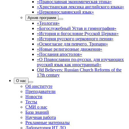
«Православная экономическая этика»
«Христианская лексика английского языка»
«Церковнославянский язык»
Архив программ
«Теология»
«Богослужебный Устав и гимнография»
«История и богословие Русской Церкви»
«История русского церковного пения»
«Осмогласие для певчего. Тропари»
«Новые религиозные движения»
«Послания апостолов»
«О Православии по-русски. для изучающих
русский язык как иностранный»
Old Believers: Russian Church Reforms of the
17th century
О нас
Об институте
Преподаватели
Новости
Тесты
СМИ о нас
База знаний
Научная работа
Рекламные материалы
Лаборатория ИТ ДО