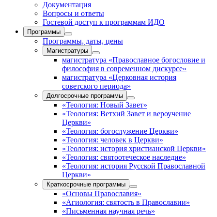
Документация
Вопросы и ответы
Гостевой доступ к программам ИДО
Программы
Программы, даты, цены
Магистратуры
магистратура «Православное богословие и
философия в современном дискурсе»
магистратура «Церковная история
советского периода»
Долгосрочные программы
«Теология: Новый Завет»
«Теология: Ветхий Завет и вероучение
Церкви»
«Теология: богослужение Церкви»
«Теология: человек в Церкви»
«Теология: история христианской Церкви»
«Теология: святоотеческое наследие»
«Теология: история Русской Православной
Церкви»
Краткосрочные программы
«Основы Православия»
«Агиология: святость в Православии»
«Письменная научная речь»