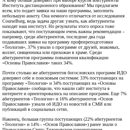
А кому больше доверяют при выборе курсов абитуриенты
Института дистанционного образования? Мы предлагаем
всем, кто подает заявки на наши программы, заполнить
небольшую анкету. Она немного отличается от исследования
CourseBurg, ведь задача другая: узнать, как абитуриенты
находят наш институт. Но результаты этого опроса тоже
показывают, что поступающим очень важны рекомендации –
например, среди абитуриентов, последние два года
подававших заявки на программу профпереподготовки
«Теология», 37% узнали о программе от друзей, знакомых,
коллег, священника или прихожан в храме. Среди
абитуриентов программы повышения квалификации
«Основы Православия» таких 34%.
Почти столько же абитуриентов богословских программ ИДО
доверяют себе и поисковым системам: 33% поступающих на
программу «Теология» и 34% поступающих на «Основы
Православия» сообщили, что нашли сайт института в
интернете и ориентировались на описание программ. Еще 7%
абитуриентов «Теологии» и 16% абитуриентов «Основ
Православия» узнали об ИДО из новостей в СМИ или
публикаций в социальных сетях.
Наконец, большая группа поступающих (22% абитуриентов
«Теологии» и 14% - «Основ Православия») ранее знали о
Православном Свято-Тихоновском гуманитарном