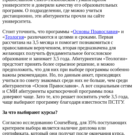
университете и доверяли качеству его образовательных
программ. О подразделении, где можно учиться
дистанционно, эти абитуриенты прочли на сайте
университета.
Стоит уточнить, что программы «
Основы Православия
» и
«
Теология
» различаются и целями и сроками. Первая
рассчитана на 3,5 месяца и помогает познакомиться с
православным вероучением, вторая предназначена для
желающих получить фундаментальное богословское
образование и занимает 3,5 года. Абитуриентам «Теологии»
предстоит принять более серьезное решение, и можно
предположить, что для них при выборе программы особенно
важны рекомендации. Но, по данным анкет, приходящих
учиться по совету знакомых среди них не больше, чем среди
абитуриентов «Основ Православия». А вот социальным сетям
и СМИ абитуриенты краткосрочной программы пока
доверяют чаще. Зато те, кто решает посвятить учебе 3,5 года,
чаще выбирают программу благодаря известности ПСТГУ.
За что выбирают курсы?
Согласно исследованию CourseBurg, для 35% поступающих
критерием выбора является наличие диплома или
сертификата, который они получат после окончания курса,