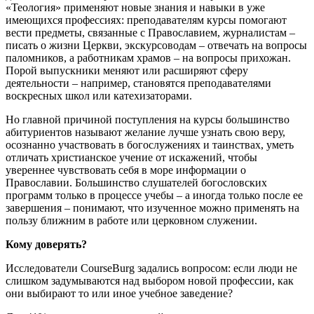
«Теология» применяют новые знания и навыки в уже
имеющихся профессиях: преподавателям курсы помогают
вести предметы, связанные с Православием, журналистам –
писать о жизни Церкви, экскурсоводам – отвечать на вопросы
паломников, а работникам храмов – на вопросы прихожан.
Порой выпускники меняют или расширяют сферу
деятельности – например, становятся преподавателями
воскресных школ или катехизаторами.
Но главной причиной поступления на курсы большинство
абитуриентов называют желание лучше узнать свою веру,
осознанно участвовать в богослужениях и таинствах, уметь
отличать христианское учение от искажений, чтобы
увереннее чувствовать себя в море информации о
Православии. Большинство слушателей богословских
программ только в процессе учебы – а иногда только после ее
завершения – понимают, что изученное можно применять на
пользу ближним в работе или церковном служении.
Кому доверять?
Исследователи CourseBurg задались вопросом: если люди не
слишком задумываются над выбором новой профессии, как
они выбирают то или иное учебное заведение?