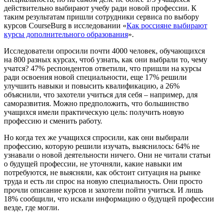
действительно выбирают учебу ради новой профессии. К
таким результатам пришли сотрудники сервиса по выбору
курсов CourseBurg в исследовании «
Как россияне выбирают
курсы дополнительного образования
».
Исследователи опросили почти 4000 человек, обучающихся
на 800 разных курсах, чтоб узнать, как они выбрали то, чему
учатся? 47% респондентов ответили, что пришли на курсы
ради освоения новой специальности, еще 17% решили
улучшить навыки и повысить квалификацию, а 26%
объяснили, что захотели учиться для себя – например, для
саморазвития. Можно предположить, что большинство
учащихся имели практическую цель: получить новую
профессию и сменить работу.
Но когда тех же учащихся спросили, как они выбирали
профессию, которую решили изучать, выяснилось: 64% не
узнавали о новой деятельности ничего. Они не читали статьи
о будущей профессии, не уточняли, какие навыки им
потребуются, не выясняли, как обстоит ситуация на рынке
труда и есть ли спрос на новую специальность. Они просто
прочли описание курсов и захотели пойти учиться. И лишь
18% сообщили, что искали информацию о будущей профессии
везде, где могли.