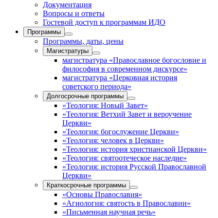
Документация
Вопросы и ответы
Гостевой доступ к программам ИДО
Программы
Программы, даты, цены
Магистратуры
магистратура «Православное богословие и
философия в современном дискурсе»
магистратура «Церковная история
советского периода»
Долгосрочные программы
«Теология: Новый Завет»
«Теология: Ветхий Завет и вероучение
Церкви»
«Теология: богослужение Церкви»
«Теология: человек в Церкви»
«Теология: история христианской Церкви»
«Теология: святоотеческое наследие»
«Теология: история Русской Православной
Церкви»
Краткосрочные программы
«Основы Православия»
«Агиология: святость в Православии»
«Письменная научная речь»