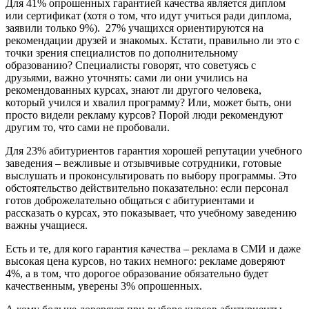
Для 41% опрошенных гарантией качества является диплом
или сертификат (хотя о том, что идут учиться ради диплома,
заявили только 9%). 27% учащихся ориентируются на
рекомендации друзей и знакомых. Кстати, правильно ли это с
точки зрения специалистов по дополнительному
образованию? Специалисты говорят, что советуясь с
друзьями, важно уточнять: сами ли они учились на
рекомендованных курсах, знают ли другого человека,
который учился и хвалил программу? Или, может быть, они
просто видели рекламу курсов? Порой люди рекомендуют
другим то, что сами не пробовали.
Для 23% абитуриентов гарантия хорошей репутации учебного
заведения – вежливые и отзывчивые сотрудники, готовые
выслушать и проконсультировать по выбору программы. Это
обстоятельство действительно показательно: если персонал
готов доброжелательно общаться с абитуриентами и
рассказать о курсах, это показывает, что учебному заведению
важны учащиеся.
Есть и те, для кого гарантия качества – реклама в СМИ и даже
высокая цена курсов, но таких немного: рекламе доверяют
4%, а в том, что дорогое образование обязательно будет
качественным, уверены 3% опрошенных.