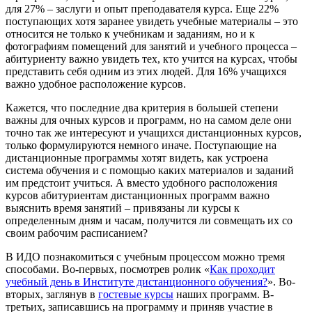
для 27% – заслуги и опыт преподавателя курса. Еще 22%
поступающих хотя заранее увидеть учебные материалы – это
относится не только к учебникам и заданиям, но и к
фотографиям помещений для занятий и учебного процесса –
абитуриенту важно увидеть тех, кто учится на курсах, чтобы
представить себя одним из этих людей. Для 16% учащихся
важно удобное расположение курсов.
Кажется, что последние два критерия в большей степени
важны для очных курсов и программ, но на самом деле они
точно так же интересуют и учащихся дистанционных курсов,
только формулируются немного иначе. Поступающие на
дистанционные программы хотят видеть, как устроена
система обучения и с помощью каких материалов и заданий
им предстоит учиться. А вместо удобного расположения
курсов абитуриентам дистанционных программ важно
выяснить время занятий – привязаны ли курсы к
определенным дням и часам, получится ли совмещать их со
своим рабочим расписанием?
В ИДО познакомиться с учебным процессом можно тремя
способами. Во-первых, посмотрев ролик «
Как проходит
учебный день в Институте дистанционного обучения?
». Во-
вторых, заглянув в
гостевые курсы
наших программ. В-
третьих, записавшись на программу и приняв участие в