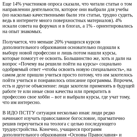
Еще 14% участников опроса сказали, что читали статьи о том
направлении деятельности, которое они выбрали для учебы
(но насколько качественными были эти статьи, трудно судить,
ведь в интернете много поверхностных материалов). 4%
искали совета на форумах и в блогах, а 1% - ориентировались
на опыт знакомых.
Получается, что меньше 20% учащихся курсов
дополнительного образования основательно подошли к
выбору новой профессии и лишь потом нашли курсы,
которые помогут ее освоить. Большинство же, хоть и дали на
вопрос «Почему вы решили пойти на курсы» социально
одобряемый ответ «чтобы освоить новую специальность», на
самом деле пришли учиться просто потому, что им захотелось
пойти учиться и понравилось описание программы. Впрочем,
есть и другое объяснение: люди захотели применять в будущей
работе те или иные свои качества или превратить в
профессию свое хобби – вот и выбрали курсы, где учат тому,
что им интересно.
В ИДО ПСТГУ ситуация несколько иная: люди редко
начинают изучать православное богословие, прагматично
решив переучиться на теолога с целью последующего
трудоустройства. Конечно, учащиеся программ
дополнительного образования «Основы Православия» и