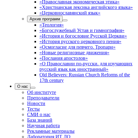
«Православная экономическая этика»
«Христианская лексика английского языка»
«Церковнославянский язык»
Архив программ
«Теология»
«Богослужебный Устав и гимнография»
«История и богословие Русской Церкви»
«История русского церковного пения»
«Осмогласие для певчего. Тропари»
«Новые религиозные движения»
«Послания апостолов»
«О Православии по-русски. для изучающих
русский язык как иностранный»
Old Believers: Russian Church Reforms of the
17th century
О нас
Об институте
Преподаватели
Новости
Тесты
СМИ о нас
База знаний
Научная работа
Рекламные материалы
Лаборатория ИТ ДО