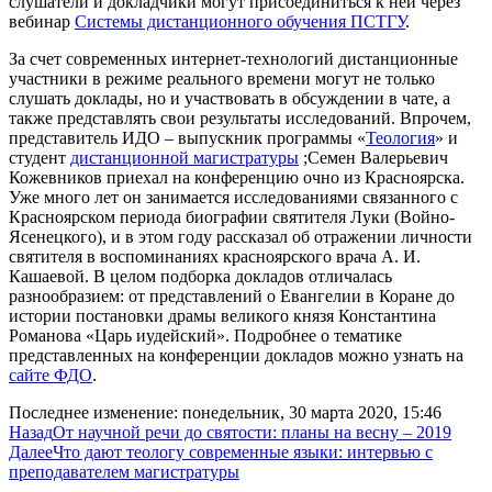
слушатели и докладчики могут присоединиться к ней через
вебинар
Системы дистанционного обучения ПСТГУ
.
За счет современных интернет-технологий дистанционные
участники в режиме реального времени могут не только
слушать доклады, но и участвовать в обсуждении в чате, а
также представлять свои результаты исследований. Впрочем,
представитель ИДО – выпускник программы «
Теология
» и
студент
дистанционной магистратуры
;Семен Валерьевич
Кожевников приехал на конференцию очно из Красноярска.
Уже много лет он занимается исследованиями связанного с
Красноярском периода биографии святителя Луки (Войно-
Ясенецкого), и в этом году рассказал об отражении личности
святителя в воспоминаниях красноярского врача А. И.
Кашаевой. В целом подборка докладов отличалась
разнообразием: от представлений о Евангелии в Коране до
истории постановки драмы великого князя Константина
Романова «Царь иудейский». Подробнее о тематике
представленных на конференции докладов можно узнать на
сайте ФДО
.
Последнее изменение: понедельник, 30 марта 2020, 15:46
Назад
От научной речи до святости: планы на весну – 2019
Далее
Что дают теологу современные языки: интервью с
преподавателем магистратуры