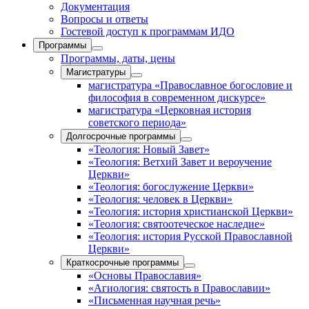
Документация
Вопросы и ответы
Гостевой доступ к программам ИДО
Программы
Программы, даты, цены
Магистратуры
магистратура «Православное богословие и
философия в современном дискурсе»
магистратура «Церковная история
советского периода»
Долгосрочные программы
«Теология: Новый Завет»
«Теология: Ветхий Завет и вероучение
Церкви»
«Теология: богослужение Церкви»
«Теология: человек в Церкви»
«Теология: история христианской Церкви»
«Теология: святоотеческое наследие»
«Теология: история Русской Православной
Церкви»
Краткосрочные программы
«Основы Православия»
«Агиология: святость в Православии»
«Письменная научная речь»