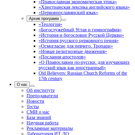
«Православная экономическая этика»
«Христианская лексика английского языка»
«Церковнославянский язык»
Архив программ
«Теология»
«Богослужебный Устав и гимнография»
«История и богословие Русской Церкви»
«История русского церковного пения»
«Осмогласие для певчего. Тропари»
«Новые религиозные движения»
«Послания апостолов»
«О Православии по-русски. для изучающих
русский язык как иностранный»
Old Believers: Russian Church Reforms of the
17th century
О нас
Об институте
Преподаватели
Новости
Тесты
СМИ о нас
База знаний
Научная работа
Рекламные материалы
Лаборатория ИТ ДО