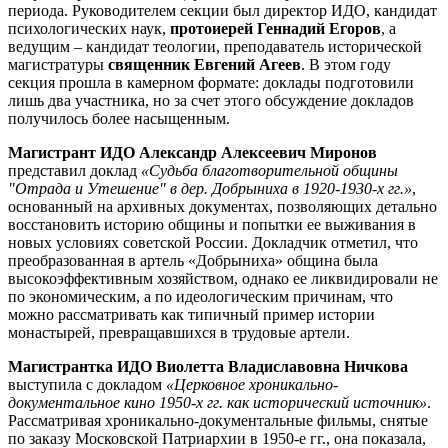
периода. Руководителем секции был директор ИДО, кандидат
психологических наук,
протоиерей Геннадий Егоров
, а
ведущим – кандидат теологии, преподаватель исторической
магистратуры
священник Евгений Агеев
. В этом году
секция прошла в камерном формате: доклады подготовили
лишь два участника, но за счет этого обсуждение докладов
получилось более насыщенным.
Магистрант ИДО Александр Алексеевич Миронов
представил доклад
«Судьба благотворительной общины
"Отрада и Утешение" в дер. Добрыниха в 1920-1930-х гг.»
,
основанный на архивных документах, позволяющих детально
восстановить историю общины и попытки ее выживания в
новых условиях советской России. Докладчик отметил, что
преобразованная в артель «Добрыниха» община была
высокоэффективным хозяйством, однако ее ликвидировали не
по экономическим, а по идеологическим причинам, что
можно рассматривать как типичный пример истории
монастырей, превращавшихся в трудовые артели.
Магистрантка ИДО Виолетта Владиславовна Ничкова
выступила с докладом
«Церковное хроникально-
документальное кино 1950-х гг. как исторический источник»
.
Рассматривая хроникально-документальные фильмы, снятые
по заказу Московской Патриархии в 1950-е гг., она показала,