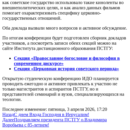
как советское государство использовало такие киноленты во
внешнеполитических целях, и как анализ данных фильмов
помогает охарактеризовать специфику церковно-
государственных отношений.
Оба доклада вызвали много вопросов и активное обсуждение.
По итогам конференции будет подготовлен сборник докладов
участников, а посмотреть записи обеих секций можно на
сайте Института дистанционного образования ПСТГУ:
Секция «Православное богословие и философия в
современном дискурсе»
Секция «Церковная история советского периода»
Открытую студенческую конференцию ИДО планируется
проводить ежегодно и активнее привлекать к участию не
только магистрантов и аспирантов ПСТГУ, но и
представителей семинарий и вузов, специализирующихся на
теологии.
Последнее изменение: пятница, 3 апреля 2026, 17:20
Назад
С днем Входа Господня в Иерусалим!
Далее
Поздравляем президента ПСТГУ о.Владимира
Воробьева с 85-летием!