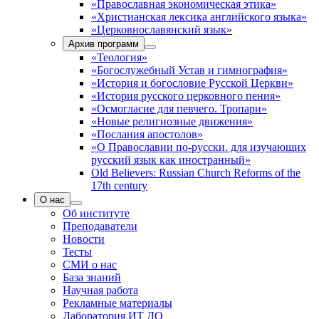
«Православная экономическая этика»
«Христианская лексика английского языка»
«Церковнославянский язык»
Архив программ
«Теология»
«Богослужебный Устав и гимнография»
«История и богословие Русской Церкви»
«История русского церковного пения»
«Осмогласие для певчего. Тропари»
«Новые религиозные движения»
«Послания апостолов»
«О Православии по-русски. для изучающих
русский язык как иностранный»
Old Believers: Russian Church Reforms of the
17th century
О нас
Об институте
Преподаватели
Новости
Тесты
СМИ о нас
База знаний
Научная работа
Рекламные материалы
Лаборатория ИТ ДО