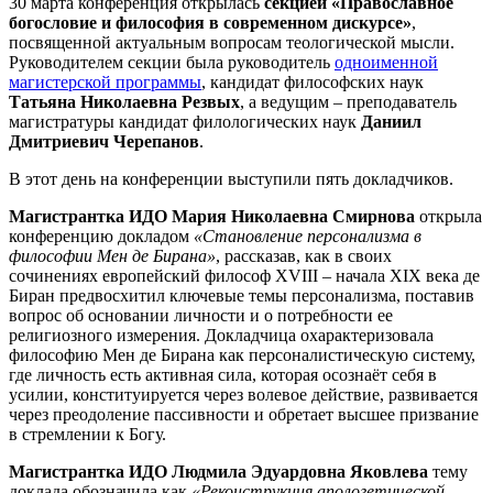
30 марта конференция открылась
секцией «Православное
богословие и философия в современном дискурсе»
,
посвященной актуальным вопросам теологической мысли.
Руководителем секции была руководитель
одноименной
магистерской программы
, кандидат философских наук
Татьяна Николаевна Резвых
, а ведущим – преподаватель
магистратуры кандидат филологических наук
Даниил
Дмитриевич Черепанов
.
В этот день на конференции выступили пять докладчиков.
Магистрантка ИДО Мария Николаевна Смирнова
открыла
конференцию докладом
«Становление персонализма в
философии Мен де Бирана»
, рассказав, как в своих
сочинениях европейский философ
XVIII
– начала
XIX
века де
Биран предвосхитил ключевые темы персонализма, поставив
вопрос об основании личности и о потребности ее
религиозного измерения. Докладчица охарактеризовала
философию Мен де Бирана как персоналистическую систему,
где личность есть активная сила, которая осознаёт себя в
усилии, конституируется через волевое действие, развивается
через преодоление пассивности и обретает высшее призвание
в стремлении к Богу.
Магистрантка ИДО Людмила Эдуардовна Яковлева
тему
доклада обозначила как
«Реконструкция апологетической