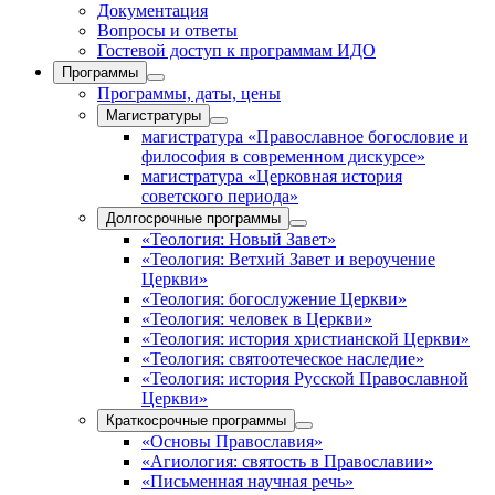
Документация
Вопросы и ответы
Гостевой доступ к программам ИДО
Программы
Программы, даты, цены
Магистратуры
магистратура «Православное богословие и
философия в современном дискурсе»
магистратура «Церковная история
советского периода»
Долгосрочные программы
«Теология: Новый Завет»
«Теология: Ветхий Завет и вероучение
Церкви»
«Теология: богослужение Церкви»
«Теология: человек в Церкви»
«Теология: история христианской Церкви»
«Теология: святоотеческое наследие»
«Теология: история Русской Православной
Церкви»
Краткосрочные программы
«Основы Православия»
«Агиология: святость в Православии»
«Письменная научная речь»