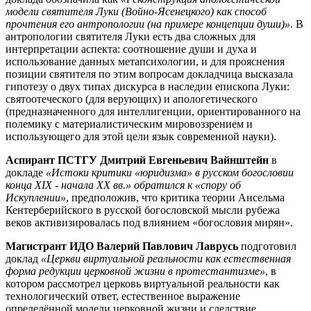
модели святителя Луки (Войно-Ясенецкого) как способ
прочтения его антропологии (на примере концепции души)»
. В
антропологии святителя Луки есть два сложных для
интерпретации аспекта: соотношение души и духа и
использование данных метапсихологии, и для прояснения
позиции святителя по этим вопросам докладчица высказала
гипотезу о двух типах дискурса в наследии епископа Луки:
святоотеческого (для верующих) и апологетического
(предназначенного для интеллигенции, ориентированного на
полемику с материалистическим мировоззрением и
использующего для этой цели язык современной науки).
Аспирант ПСТГУ Дмитрий Евгеньевич Вайнштейн
в
докладе
«Истоки критики «юридизма» в русском богословии
конца XIX - начала XX вв.» обратился к «спору об
Искуплении»
, предположив, что критика теории Ансельма
Кентерберийского в русской богословской мысли рубежа
веков активизировалась под влиянием «богословия мирян».
Магистрант ИДО Валерий Павлович Лаврусь
подготовил
доклад
«Церкви виртуальной реальности как естественная
форма редукции церковной жизни в протестантизме»
, в
котором рассмотрел церковь виртуальной реальности как
технологический ответ, естественное выражение
определённой модели церковной жизни и следствие