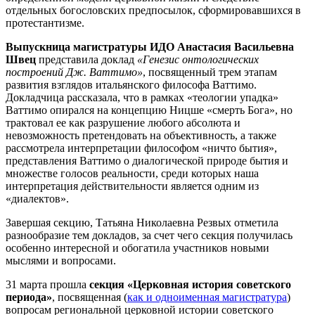
отдельных богословских предпосылок, сформировавшихся в
протестантизме.
Выпускница магистратуры ИДО Анастасия Васильевна
Швец
представила доклад
«Генезис онтологических
построений Дж. Ваттимо»
, посвященный трем этапам
развития взглядов итальянского философа Ваттимо.
Докладчица рассказала, что в рамках «теологии упадка»
Ваттимо опирался на концепцию Ницше «смерть Бога», но
трактовал ее как разрушение любого абсолюта и
невозможность претендовать на объективность, а также
рассмотрела интерпретации философом «ничто бытия»,
представления Ваттимо о диалогической природе бытия и
множестве голосов реальности, среди которых наша
интерпретация действительности является одним из
«диалектов».
Завершая секцию, Татьяна Николаевна Резвых отметила
разнообразие тем докладов, за счет чего секция получилась
особенно интересной и обогатила участников новыми
мыслями и вопросами.
31 марта прошла
секция «Церковная история советского
периода»
, посвященная (
как и одноименная магистратура
)
вопросам региональной церковной истории советского