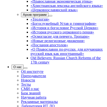
«Православная экономическая этика»
«Христианская лексика английского языка»
«Церковнославянский язык»
Архив программ
«Теология»
«Богослужебный Устав и гимнография»
«История и богословие Русской Церкви»
«История русского церковного пения»
«Осмогласие для певчего. Тропари»
«Новые религиозные движения»
«Послания апостолов»
«О Православии по-русски. для изучающих
русский язык как иностранный»
Old Believers: Russian Church Reforms of the
17th century
О нас
Об институте
Преподаватели
Новости
Тесты
СМИ о нас
База знаний
Научная работа
Рекламные материалы
Лаборатория ИТ ДО