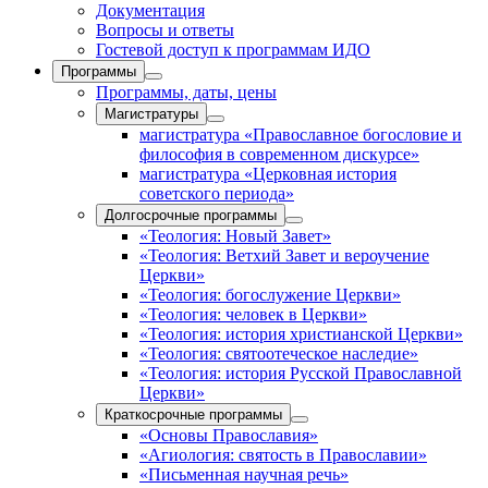
Документация
Вопросы и ответы
Гостевой доступ к программам ИДО
Программы
Программы, даты, цены
Магистратуры
магистратура «Православное богословие и
философия в современном дискурсе»
магистратура «Церковная история
советского периода»
Долгосрочные программы
«Теология: Новый Завет»
«Теология: Ветхий Завет и вероучение
Церкви»
«Теология: богослужение Церкви»
«Теология: человек в Церкви»
«Теология: история христианской Церкви»
«Теология: святоотеческое наследие»
«Теология: история Русской Православной
Церкви»
Краткосрочные программы
«Основы Православия»
«Агиология: святость в Православии»
«Письменная научная речь»