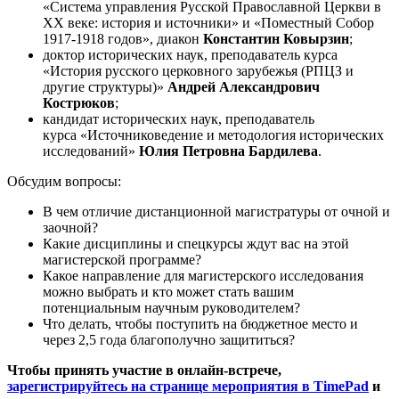
«Система управления Русской Православной Церкви в
XX веке: история и источники» и «Поместный Собор
1917-1918 годов», диакон
Константин Ковырзин
;
доктор исторических наук, преподаватель курса
«История русского церковного зарубежья (РПЦЗ и
другие структуры)»
Андрей Александрович
Кострюков
;
кандидат исторических наук, преподаватель
курса «Источниковедение и методология исторических
исследований»
Юлия Петровна Бардилева
.
Обсудим вопросы:
В чем отличие дистанционной магистратуры от очной и
заочной?
Какие дисциплины и спецкурсы ждут вас на этой
магистерской программе?
Какое направление для магистерского исследования
можно выбрать и кто может стать вашим
потенциальным научным руководителем?
Что делать, чтобы поступить на бюджетное место и
через 2,5 года благополучно защититься?
Чтобы принять участие в онлайн-встрече,
зарегистрируйтесь на странице мероприятия в TimePad
и