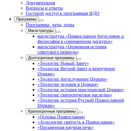
Документация
Вопросы и ответы
Гостевой доступ к программам ИДО
Программы
Программы, даты, цены
Магистратуры
магистратура «Православное богословие и
философия в современном дискурсе»
магистратура «Церковная история
советского периода»
Долгосрочные программы
«Теология: Новый Завет»
«Теология: Ветхий Завет и вероучение
Церкви»
«Теология: богослужение Церкви»
«Теология: человек в Церкви»
«Теология: история христианской Церкви»
«Теология: святоотеческое наследие»
«Теология: история Русской Православной
Церкви»
Краткосрочные программы
«Основы Православия»
«Агиология: святость в Православии»
«Письменная научная речь»