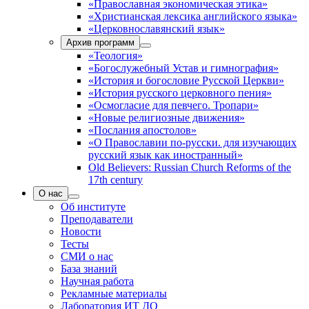
«Православная экономическая этика»
«Христианская лексика английского языка»
«Церковнославянский язык»
Архив программ
«Теология»
«Богослужебный Устав и гимнография»
«История и богословие Русской Церкви»
«История русского церковного пения»
«Осмогласие для певчего. Тропари»
«Новые религиозные движения»
«Послания апостолов»
«О Православии по-русски. для изучающих
русский язык как иностранный»
Old Believers: Russian Church Reforms of the
17th century
О нас
Об институте
Преподаватели
Новости
Тесты
СМИ о нас
База знаний
Научная работа
Рекламные материалы
Лаборатория ИТ ДО