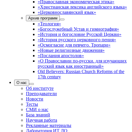
«Православная экономическая этика»
«Христианская лексика английского языка»
«Церковнославянский язык»
Архив программ
«Теология»
«Богослужебный Устав и гимнография»
«История и богословие Русской Церкви»
«История русского церковного пения»
«Осмогласие для певчего. Тропари»
«Новые религиозные движения»
«Послания апостолов»
«О Православии по-русски. для изучающих
русский язык как иностранный»
Old Believers: Russian Church Reforms of the
17th century
О нас
Об институте
Преподаватели
Новости
Тесты
СМИ о нас
База знаний
Научная работа
Рекламные материалы
Лаборатория ИТ ДО