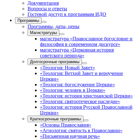
Документация
Вопросы и ответы
Гостевой доступ к программам ИДО
Программы
Программы, даты, цены
Магистратуры
магистратура «Православное богословие и
философия в современном дискурсе»
магистратура «Церковная история
советского периода»
Долгосрочные программы
«Теология: Новый Завет»
«Теология: Ветхий Завет и вероучение
Церкви»
«Теология: богослужение Церкви»
«Теология: человек в Церкви»
«Теология: история христианской Церкви»
«Теология: святоотеческое наследие»
«Теология: история Русской Православной
Церкви»
Краткосрочные программы
«Основы Православия»
«Агиология: святость в Православии»
«Письменная научная речь»