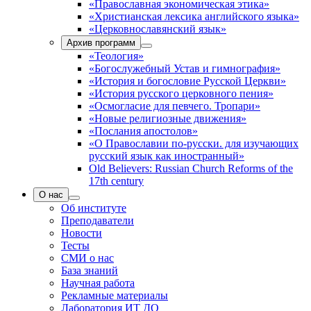
«Православная экономическая этика»
«Христианская лексика английского языка»
«Церковнославянский язык»
Архив программ
«Теология»
«Богослужебный Устав и гимнография»
«История и богословие Русской Церкви»
«История русского церковного пения»
«Осмогласие для певчего. Тропари»
«Новые религиозные движения»
«Послания апостолов»
«О Православии по-русски. для изучающих
русский язык как иностранный»
Old Believers: Russian Church Reforms of the
17th century
О нас
Об институте
Преподаватели
Новости
Тесты
СМИ о нас
База знаний
Научная работа
Рекламные материалы
Лаборатория ИТ ДО