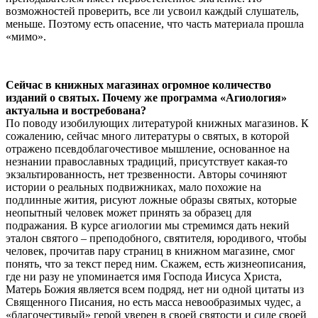
возможностей проверить, все ли усвоил каждый слушатель,
меньше. Поэтому есть опасение, что часть материала прошла
«мимо».
Сейчас в книжных магазинах огромное количество
изданий о святых. Почему же программа «Агиология»
актуальна и востребована?
По поводу изобилующих литературой книжных магазинов. К
сожалению, сейчас много литературы о святых, в которой
отражено псевдоблагочестивое мышление, основанное на
незнании православных традиций, присутствует какая-то
экзальтированность, нет трезвенности. Авторы сочиняют
истории о реальных подвижниках, мало похожие на
подлинные жития, рисуют ложные образы святых, которые
неопытный человек может принять за образец для
подражания. В курсе агиологии мы стремимся дать некий
эталон святого – преподобного, святителя, юродивого, чтобы
человек, прочитав пару страниц в книжном магазине, смог
понять, что за текст перед ним. Скажем, есть жизнеописания,
где ни разу не упоминается имя Господа Иисуса Христа,
Матерь Божия является всем подряд, нет ни одной цитаты из
Священного Писания, но есть масса невообразимых чудес, а
«благочестивый» герой уверен в своей святости и силе своей