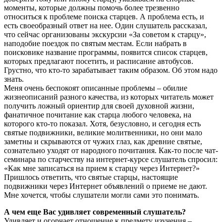
моменты, которые должны помочь более трезвенно
относиться к проблеме поиска старцев. А проблема есть, и
есть своеобразный ответ на нее. Один слушатель рассказал,
что сейчас организованы экскурсии «За советом к старцу»,
наподобие поездок по святым местам. Если набрать в
поисковике название программы, появится список старцев,
которых предлагают посетить, и расписание автобусов.
Грустно, что кто-то зарабатывает таким образом. Об этом надо
знать.
Меня очень беспокоят описанные проблемы – обилие
жизнеописаний разного качества, из которых читатель может
получить ложный ориентир для своей духовной жизни,
фанатичное почитание как старца любого человека, на
которого кто-то показал. Хотя, безусловно, и сегодня есть
святые подвижники, великие молитвенники, но они мало
заметны и скрываются от чужих глаз, как древние святые,
сознательно уходят от народного почитания. Как-то после чат-
семинара по старчеству на интернет-курсе слушатель спросил:
«Как мне записаться на прием к старцу через Интернет?»
Пришлось ответить, что святые старцы, настоящие
подвижники через Интернет объявлений о приеме не дают.
Мне хочется, чтобы слушатели могли сами это понимать.
А чем еще Вас удивляет современный слушатель?
Удивляет и огорчает отношение к предмету изучения –