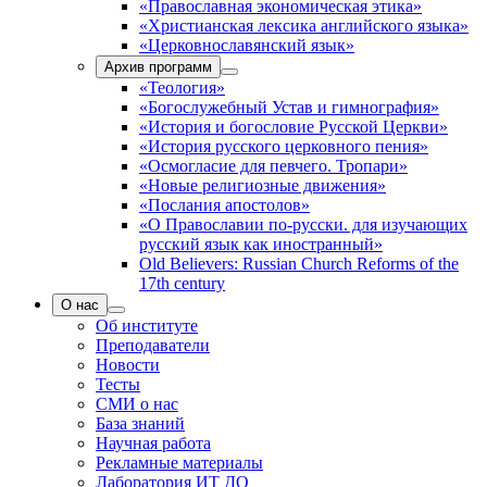
«Православная экономическая этика»
«Христианская лексика английского языка»
«Церковнославянский язык»
Архив программ
«Теология»
«Богослужебный Устав и гимнография»
«История и богословие Русской Церкви»
«История русского церковного пения»
«Осмогласие для певчего. Тропари»
«Новые религиозные движения»
«Послания апостолов»
«О Православии по-русски. для изучающих
русский язык как иностранный»
Old Believers: Russian Church Reforms of the
17th century
О нас
Об институте
Преподаватели
Новости
Тесты
СМИ о нас
База знаний
Научная работа
Рекламные материалы
Лаборатория ИТ ДО