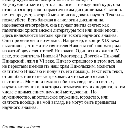
Еще нужно отметить, что агиология – не научный курс, она
относится к церковно-практическим дисциплинам. Святость –
не тот предмет, который можно исследовать научно. Тексты –
пожалуйста. Есть близкая к агиологии дисциплина,
называется агиография, она изучает жития святых как
памятники христианской литературы той или иной эпохи.
Здесь включаются методы критического научного анализа.
Они применимы и возможны. Например, в конце XIX века
выяснилось, что житие святителя Николая собрало материал
из житий двух святителей Николаев. Один из них жил в IV
веке, это святитель Николай Чудотворец. Другой – Николай
Пинарский, жил в VI веке. Ничего страшного в этом нет, мы
не перестаем именовать наш храм Никольским, молиться
святителю Николаю и получать его помощь. Текст есть текст,
от ошибок никто не застрахован, а что касается самой
святости… Можно и нужно собирать сведения о святых,
изучать источники, в которых осмысляются их подвиги, в том
числе с применением научной методологии. Но
мученичество, апостольское служение, юродство, или
святость вообще, на мой взгляд, не могут быть предметом
научного анализа.
Окончание следует