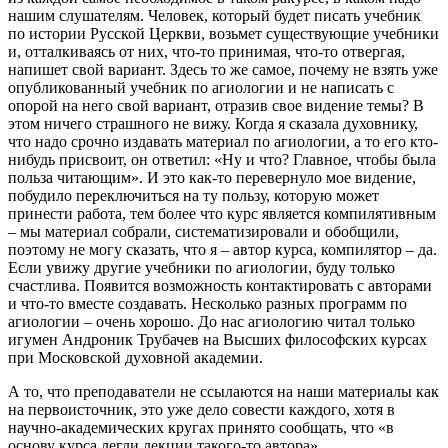
нашим слушателям. Человек, который будет писать учебник
по истории Русской Церкви, возьмет существующие учебники
и, отталкиваясь от них, что-то принимая, что-то отвергая,
напишет свой вариант. Здесь то же самое, почему не взять уже
опубликованный учебник по агиологии и не написать с
опорой на него свой вариант, отразив свое видение темы? В
этом ничего страшного не вижу. Когда я сказала духовнику,
что надо срочно издавать материал по агиологии, а то его кто-
нибудь присвоит, он ответил: «Ну и что? Главное, чтобы была
польза читающим». И это как-то перевернуло мое видение,
побудило переключиться на ту пользу, которую может
принести работа, тем более что курс является компилятивным
– мы материал собрали, систематизировали и обобщили,
поэтому не могу сказать, что я – автор курса, компилятор – да.
Если увижу другие учебники по агиологии, буду только
счастлива. Появится возможность контактировать с авторами
и что-то вместе создавать. Несколько разных программ по
агиологии – очень хорошо. До нас агиологию читал только
игумен Андроник Трубачев на Высших философских курсах
при Московской духовной академии.
А то, что преподаватели не ссылаются на наши материалы как
на первоисточник, это уже дело совести каждого, хотя в
научно-академических кругах принято сообщать, что «в
основу курса легли лекции такого-то автора».