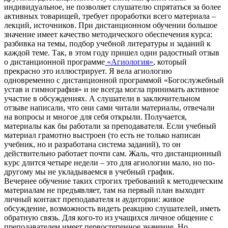
индивидуальное, не позволяет слушателю спрятаться за более
активных товарищей, требует проработки всего материала –
лекций, источников. При дистанционном обучении большое
значение имеет качество методического обеспечения курса:
разбивка на темы, подбор учебной литературы и заданий к
каждой теме. Так, в этом году пришел один радостный отзыв
о дистанционной программе
«
Агиология
»
, который
прекрасно это иллюстрирует. Я вела агиологию
одновременно с дистанционной программой «Богослужебный
устав и гимнография» и не всегда могла принимать активное
участие в обсуждениях. А слушатели в заключительном
отзыве написали, что они сами читали материалы, отвечали
на вопросы и многое для себя открыли. Получается,
материалы как бы работали за преподавателя. Если учебный
материал грамотно выстроен (то есть не только написан
учебник, но и разработана система заданий), то он
действительно работает почти сам. Жаль, что дистанционный
курс длится четыре недели – это для агиологии мало, но по-
другому мы не укладываемся в учебный график.
Вечернее обучение таких строгих требований к методическим
материалам не предъявляет, там на первый план выходит
личный контакт преподавателя и аудитории: живое
обсуждение, возможность видеть реакцию слушателей, иметь
обратную связь. Для кого-то из учащихся личное общение с
преподавателем имеет первостепенное значение. Но