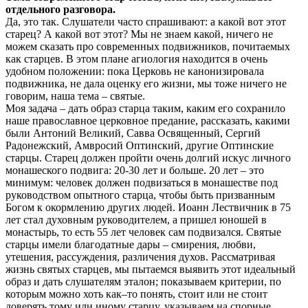
отдельного разговора.
Да, это так. Слушатели часто спрашивают: а какой вот этот
старец? А какой вот этот? Мы не знаем какой, ничего не
можем сказать про современных подвижников, почитаемых
как старцев. В этом плане агиология находится в очень
удобном положении: пока Церковь не канонизировала
подвижника, не дала оценку его жизни, мы тоже ничего не
говорим, наша тема – святые.
Моя задача – дать образ старца таким, каким его сохранило
наше православное церковное предание, рассказать, какими
были Антоний Великий, Савва Освященный, Сергий
Радонежский, Амвросий Оптинский, другие Оптинские
старцы. Старец должен пройти очень долгий искус личного
монашеского подвига: 20-30 лет и больше. 20 лет – это
минимум: человек должен подвизаться в монашестве под
руководством опытного старца, чтобы быть призванным
Богом к окормлению других людей. Иоанн Лествичник в 75
лет стал духовным руководителем, а пришел юношей в
монастырь, то есть 55 лет человек сам подвизался. Святые
старцы имели благодатные дары – смирения, любви,
утешения, рассуждения, различения духов. Рассматривая
жизнь святых старцев, мы пытаемся выявить этот идеальный
образ и дать слушателям эталон; показываем критерии, по
которым можно хоть как–то понять, стоит или не стоит
доверять тому или иному старцу, указываем на спорные