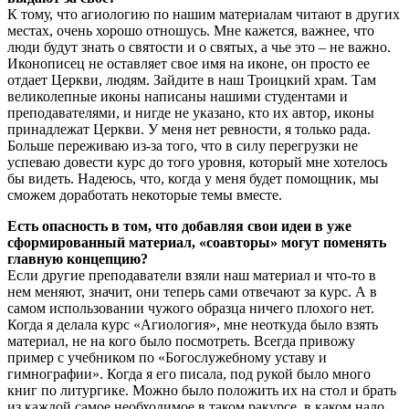
К тому, что агиологию по нашим материалам читают в других
местах, очень хорошо отношусь. Мне кажется, важнее, что
люди будут знать о святости и о святых, а чье это – не важно.
Иконописец не оставляет свое имя на иконе, он просто ее
отдает Церкви, людям. Зайдите в наш Троицкий храм. Там
великолепные иконы написаны нашими студентами и
преподавателями, и нигде не указано, кто их автор, иконы
принадлежат Церкви. У меня нет ревности, я только рада.
Больше переживаю из-за того, что в силу перегрузки не
успеваю довести курс до того уровня, который мне хотелось
бы видеть. Надеюсь, что, когда у меня будет помощник, мы
сможем доработать некоторые темы вместе.
Есть опасность в том, что добавляя свои идеи в уже
сформированный материал, «соавторы» могут поменять
главную концепцию?
Если другие преподаватели взяли наш материал и что-то в
нем меняют, значит, они теперь сами отвечают за курс. А в
самом использовании чужого образца ничего плохого нет.
Когда я делала курс «Агиология», мне неоткуда было взять
материал, не на кого было посмотреть. Всегда привожу
пример с учебником по «Богослужебному уставу и
гимнографии». Когда я его писала, под рукой было много
книг по литургике. Можно было положить их на стол и брать
из каждой самое необходимое в таком ракурсе, в каком надо