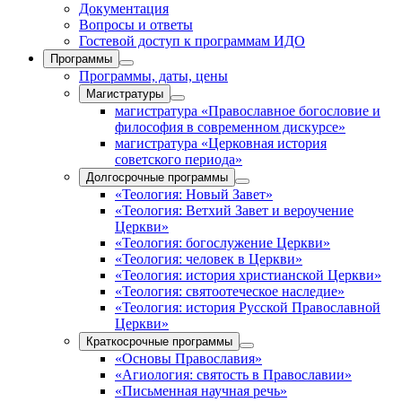
Документация
Вопросы и ответы
Гостевой доступ к программам ИДО
Программы
Программы, даты, цены
Магистратуры
магистратура «Православное богословие и
философия в современном дискурсе»
магистратура «Церковная история
советского периода»
Долгосрочные программы
«Теология: Новый Завет»
«Теология: Ветхий Завет и вероучение
Церкви»
«Теология: богослужение Церкви»
«Теология: человек в Церкви»
«Теология: история христианской Церкви»
«Теология: святоотеческое наследие»
«Теология: история Русской Православной
Церкви»
Краткосрочные программы
«Основы Православия»
«Агиология: святость в Православии»
«Письменная научная речь»