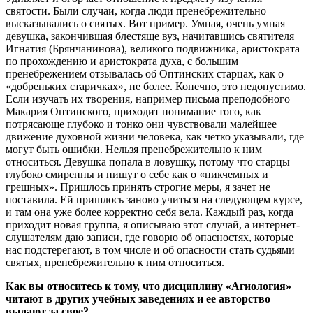
святости. Были случаи, когда люди пренебрежительно
высказывались о святых. Вот пример. Умная, очень умная
девушка, закончившая блестяще вуз, начитавшись святителя
Игнатия (Брянчанинова), великого подвижника, аристократа
по прохождению и аристократа духа, с большим
пренебрежением отзывалась об Оптинских старцах, как о
«добреньких старичках», не более. Конечно, это недопустимо.
Если изучать их творения, например письма преподобного
Макария Оптинского, приходит понимание того, как
потрясающе глубоко и тонко они чувствовали малейшее
движение духовной жизни человека, как четко указывали, где
могут быть ошибки. Нельзя пренебрежительно к ним
относиться. Девушка попала в ловушку, потому что старцы
глубоко смиренны и пишут о себе как о «никчемных и
грешных». Пришлось принять строгие меры, я зачет не
поставила. Ей пришлось заново учиться на следующем курсе,
и там она уже более корректно себя вела. Каждый раз, когда
приходит новая группа, я описываю этот случай, а интернет-
слушателям даю записи, где говорю об опасностях, которые
нас подстерегают, в том числе и об опасности стать судьями
святых, пренебрежительно к ним относиться.
Как вы относитесь к тому, что дисциплину «Агиология»
читают в других учебных заведениях и ее авторство
выдают за свое?