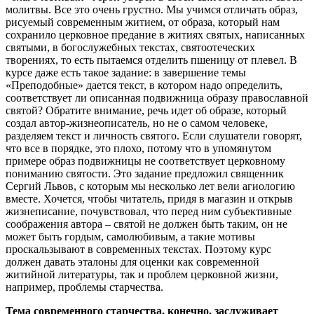
молитвы. Все это очень грустно. Мы учимся отличать образ,
рисуемый современным житием, от образа, который нам
сохранило церковное предание в житиях святых, написанных
святыми, в богослужебных текстах, святоотеческих
творениях, то есть пытаемся отделить пшеницу от плевел. В
курсе даже есть такое задание: в завершение темы
«Преподобные» дается текст, в котором надо определить,
соответствует ли описанная подвижница образу православной
святой? Обратите внимание, речь идет об образе, который
создал автор-жизнеописатель, но не о самом человеке,
разделяем текст и личность святого. Если слушатели говорят,
что все в порядке, это плохо, потому что в упомянутом
примере образ подвижницы не соответствует церковному
пониманию святости. Это задание предложил священник
Сергий Львов, с которым мы несколько лет вели агиологию
вместе. Хочется, чтобы читатель, придя в магазин и открыв
жизнеписание, почувствовал, что перед ним субъективные
соображения автора – святой не должен быть таким, он не
может быть гордым, самолюбивым, а такие мотивы
проскальзывают в современных текстах. Поэтому курс
должен давать эталоны для оценки как современной
житийной литературы, так и проблем церковной жизни,
например, проблемы старчества.
Тема современного старчества, конечно, заслуживает