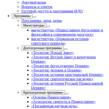
Документация
Вопросы и ответы
Гостевой доступ к программам ИДО
Программы
Программы, даты, цены
Магистратуры
магистратура «Православное богословие и
философия в современном дискурсе»
магистратура «Церковная история
советского периода»
Долгосрочные программы
«Теология: Новый Завет»
«Теология: Ветхий Завет и вероучение
Церкви»
«Теология: богослужение Церкви»
«Теология: человек в Церкви»
«Теология: история христианской Церкви»
«Теология: святоотеческое наследие»
«Теология: история Русской Православной
Церкви»
Краткосрочные программы
«Основы Православия»
«Агиология: святость в Православии»
«Письменная научная речь»