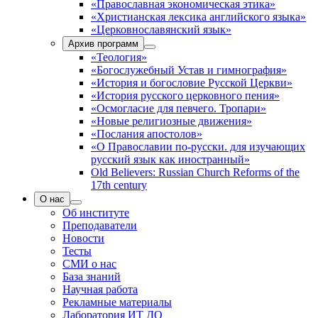
«Православная экономическая этика»
«Христианская лексика английского языка»
«Церковнославянский язык»
Архив программ
«Теология»
«Богослужебный Устав и гимнография»
«История и богословие Русской Церкви»
«История русского церковного пения»
«Осмогласие для певчего. Тропари»
«Новые религиозные движения»
«Послания апостолов»
«О Православии по-русски. для изучающих
русский язык как иностранный»
Old Believers: Russian Church Reforms of the
17th century
О нас
Об институте
Преподаватели
Новости
Тесты
СМИ о нас
База знаний
Научная работа
Рекламные материалы
Лаборатория ИТ ДО