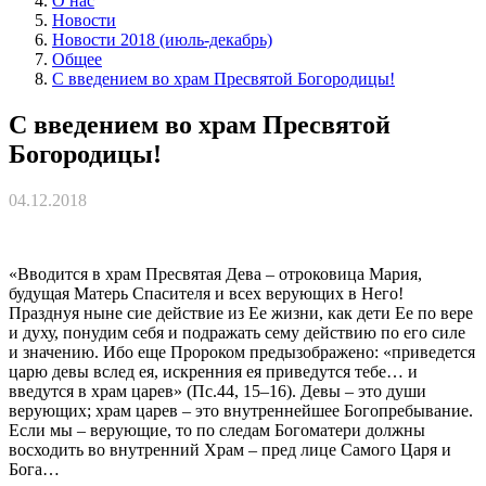
О нас
Новости
Новости 2018 (июль-декабрь)
Общее
С введением во храм Пресвятой Богородицы!
С введением во храм Пресвятой
Богородицы!
04.12.2018
«Вводится в храм Пресвятая Дева – отроковица Мария,
будущая Матерь Спасителя и всех верующих в Него!
Празднуя ныне сие действие из Ее жизни, как дети Ее по вере
и духу, понудим себя и подражать сему действию по его силе
и значению. Ибо еще Пророком предызображено: «приведется
царю девы вслед ея, искренния ея приведутся тебе… и
введутся в храм царев» (Пс.44, 15–16). Девы – это души
верующих; храм царев – это внутреннейшее Богопребывание.
Если мы – верующие, то по следам Богоматери должны
восходить во внутренний Храм – пред лице Самого Царя и
Бога…