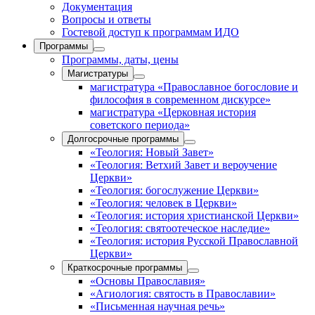
Документация
Вопросы и ответы
Гостевой доступ к программам ИДО
Программы
Программы, даты, цены
Магистратуры
магистратура «Православное богословие и
философия в современном дискурсе»
магистратура «Церковная история
советского периода»
Долгосрочные программы
«Теология: Новый Завет»
«Теология: Ветхий Завет и вероучение
Церкви»
«Теология: богослужение Церкви»
«Теология: человек в Церкви»
«Теология: история христианской Церкви»
«Теология: святоотеческое наследие»
«Теология: история Русской Православной
Церкви»
Краткосрочные программы
«Основы Православия»
«Агиология: святость в Православии»
«Письменная научная речь»