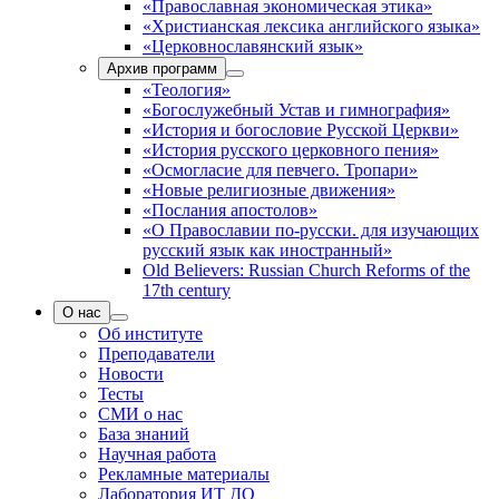
«Православная экономическая этика»
«Христианская лексика английского языка»
«Церковнославянский язык»
Архив программ
«Теология»
«Богослужебный Устав и гимнография»
«История и богословие Русской Церкви»
«История русского церковного пения»
«Осмогласие для певчего. Тропари»
«Новые религиозные движения»
«Послания апостолов»
«О Православии по-русски. для изучающих
русский язык как иностранный»
Old Believers: Russian Church Reforms of the
17th century
О нас
Об институте
Преподаватели
Новости
Тесты
СМИ о нас
База знаний
Научная работа
Рекламные материалы
Лаборатория ИТ ДО