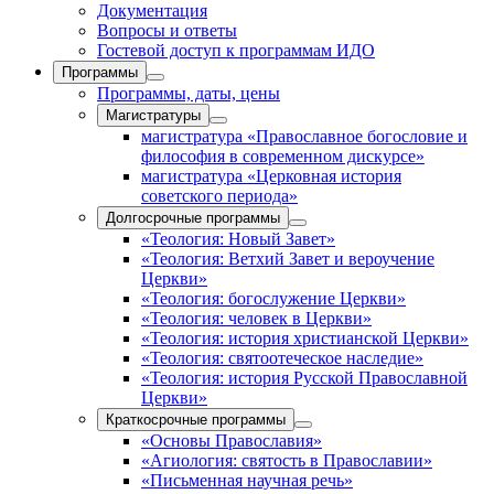
Документация
Вопросы и ответы
Гостевой доступ к программам ИДО
Программы
Программы, даты, цены
Магистратуры
магистратура «Православное богословие и
философия в современном дискурсе»
магистратура «Церковная история
советского периода»
Долгосрочные программы
«Теология: Новый Завет»
«Теология: Ветхий Завет и вероучение
Церкви»
«Теология: богослужение Церкви»
«Теология: человек в Церкви»
«Теология: история христианской Церкви»
«Теология: святоотеческое наследие»
«Теология: история Русской Православной
Церкви»
Краткосрочные программы
«Основы Православия»
«Агиология: святость в Православии»
«Письменная научная речь»