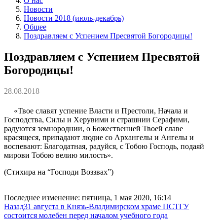
О нас
Новости
Новости 2018 (июль-декабрь)
Общее
Поздравляем с Успением Пресвятой Богородицы!
Поздравляем с Успением Пресвятой
Богородицы!
28.08.2018
«Твое славят успение Власти и Престоли, Начала и
Господства, Силы и Херувими и страшнии Серафими,
радуются земнороднии, о Божественней Твоей славе
красящеся, припадают людие со Архангелы и Ангелы и
воспевают: Благодатная, радуйся, с Тобою Господь, подаяй
мирови Тобою велию милость».
(Стихира на “Господи Воззвах”)
Последнее изменение: пятница, 1 мая 2020, 16:14
Назад
31 августа в Князь-Владимирском храме ПСТГУ
состоится молебен перед началом учебного года