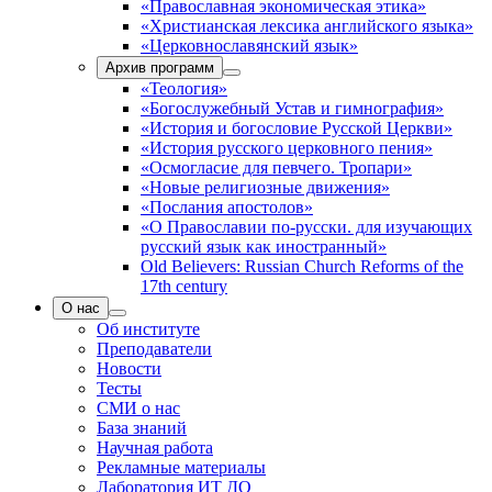
«Православная экономическая этика»
«Христианская лексика английского языка»
«Церковнославянский язык»
Архив программ
«Теология»
«Богослужебный Устав и гимнография»
«История и богословие Русской Церкви»
«История русского церковного пения»
«Осмогласие для певчего. Тропари»
«Новые религиозные движения»
«Послания апостолов»
«О Православии по-русски. для изучающих
русский язык как иностранный»
Old Believers: Russian Church Reforms of the
17th century
О нас
Об институте
Преподаватели
Новости
Тесты
СМИ о нас
База знаний
Научная работа
Рекламные материалы
Лаборатория ИТ ДО