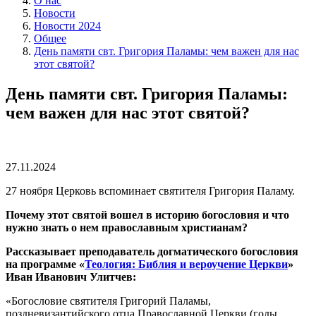
О нас
Новости
Новости 2024
Общее
День памяти свт. Григория Паламы: чем важен для нас
этот святой?
День памяти свт. Григория Паламы:
чем важен для нас этот святой?
27.11.2024
27 ноября Церковь вспоминает святителя Григория Паламу.
Почему этот святой вошел в историю богословия и что
нужно знать о нем православным христианам?
Рассказывает преподаватель догматического богословия
на программе «
Теология: Библия и вероучение Церкви
»
Иван Иванович Улитчев:
«Богословие святителя Григорий Паламы,
поздневизантийского отца Православной Церкви (годы