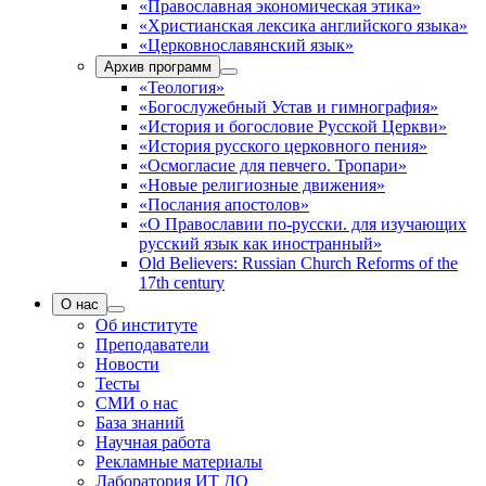
«Православная экономическая этика»
«Христианская лексика английского языка»
«Церковнославянский язык»
Архив программ
«Теология»
«Богослужебный Устав и гимнография»
«История и богословие Русской Церкви»
«История русского церковного пения»
«Осмогласие для певчего. Тропари»
«Новые религиозные движения»
«Послания апостолов»
«О Православии по-русски. для изучающих
русский язык как иностранный»
Old Believers: Russian Church Reforms of the
17th century
О нас
Об институте
Преподаватели
Новости
Тесты
СМИ о нас
База знаний
Научная работа
Рекламные материалы
Лаборатория ИТ ДО