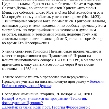
Церкви, и таким образом стать «обителью Бога» и «храмом
Святого Духа», во исполнение слов Христа: «кто любит
Меня, тот соблюдёт слово Моё; и Отец Мой возлюбит его, и
Мы придём к нему и обитель у него сотворим» (Ин. 14:23).
Эти нетварные энергии Бога, по мысли св. Григория Паламы,
освящают душу и тело человека, и по особому промыслу Бога
могут быть, по мере приближения человека к духовным
высотам, видимы и телесными очами, подобно тому, как
апостолы видели свет, исходящий от Христа, на горе Фавор
во время Его Преображения.
Учение святителя Григория Паламы было провозглашено в
качестве нормативного для Православной Церкви на
Константинопольских соборах 1341 и 1351 гг., а он сам был
причислен к лику святых всего лишь через 9 лет после
кончины – в 1368 г. »
Хотите больше узнать о православном вероучении?
Приходите учиться на дистанционную программу «
Теология:
Библия и вероучение Церкви
».
Последнее изменение: вторник, 26 ноября 2024, 18:03
Назад
Что ждет учащихся на программе «Теология:
богослужение Церкви»?
Далее
Как связаны идеи прот. Георгия Флоровского с