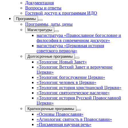
Документация
Вопросы и ответы
Гостевой доступ к программам ИДО
Программы
Программы, даты, цены
Магистратуры
магистратура «Православное богословие и
философия в современном дискурсе»
магистратура «Церковная история
советского периода»
Долгосрочные программы
«Теология: Новый Завет»
«Теология: Ветхий Завет и вероучение
Церкви»
«Теология: богослужение Церкви»
«Теология: человек в Церкви»
«Теология: история христианской Церкви»
«Теология: святоотеческое наследие»
«Теология: история Русской Православной
Церкви»
Краткосрочные программы
«Основы Православия»
«Агиология: святость в Православии»
«Письменная научная речь»