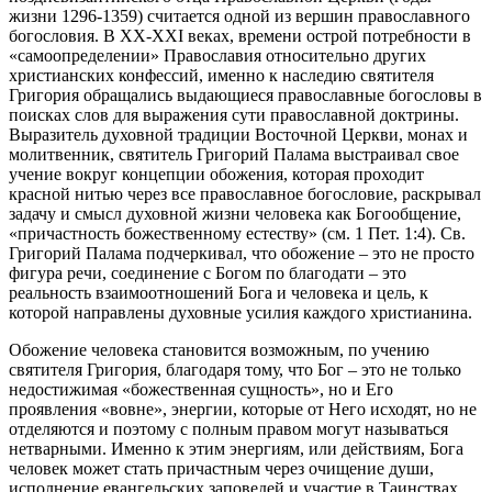
жизни 1296-1359) считается одной из вершин православного
богословия. В ХХ-XXI веках, времени острой потребности в
«самоопределении» Православия относительно других
христианских конфессий, именно к наследию святителя
Григория обращались выдающиеся православные богословы в
поисках слов для выражения сути православной доктрины.
Выразитель духовной традиции Восточной Церкви, монах и
молитвенник, святитель Григорий Палама выстраивал свое
учение вокруг концепции обожения, которая проходит
красной нитью через все православное богословие, раскрывал
задачу и смысл духовной жизни человека как Богообщение,
«причастность божественному естеству» (см. 1 Пет. 1:4). Св.
Григорий Палама подчеркивал, что обожение – это не просто
фигура речи, соединение с Богом по благодати – это
реальность взаимоотношений Бога и человека и цель, к
которой направлены духовные усилия каждого христианина.
Обожение человека становится возможным, по учению
святителя Григория, благодаря тому, что Бог – это не только
недостижимая «божественная сущность», но и Его
проявления «вовне», энергии, которые от Него исходят, но не
отделяются и поэтому с полным правом могут называться
нетварными. Именно к этим энергиям, или действиям, Бога
человек может стать причастным через очищение души,
исполнение евангельских заповедей и участие в Таинствах