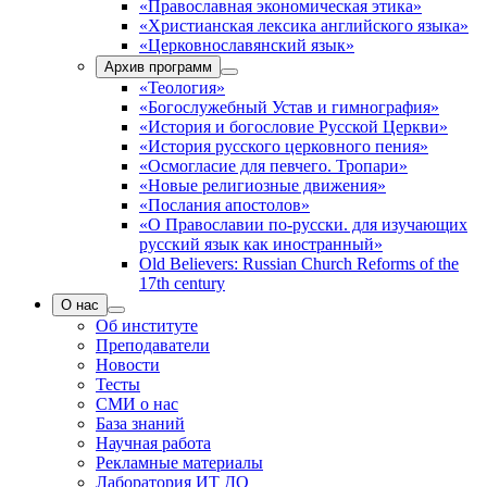
«Православная экономическая этика»
«Христианская лексика английского языка»
«Церковнославянский язык»
Архив программ
«Теология»
«Богослужебный Устав и гимнография»
«История и богословие Русской Церкви»
«История русского церковного пения»
«Осмогласие для певчего. Тропари»
«Новые религиозные движения»
«Послания апостолов»
«О Православии по-русски. для изучающих
русский язык как иностранный»
Old Believers: Russian Church Reforms of the
17th century
О нас
Об институте
Преподаватели
Новости
Тесты
СМИ о нас
База знаний
Научная работа
Рекламные материалы
Лаборатория ИТ ДО