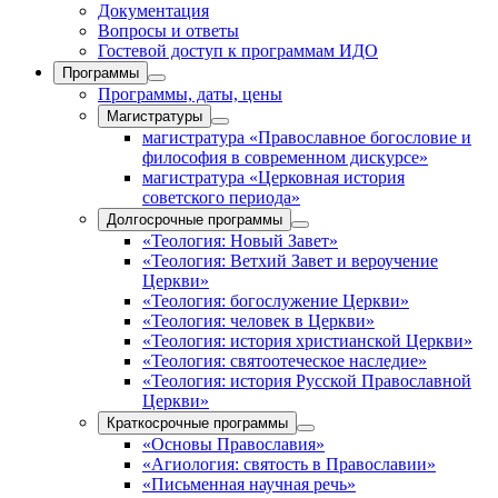
Документация
Вопросы и ответы
Гостевой доступ к программам ИДО
Программы
Программы, даты, цены
Магистратуры
магистратура «Православное богословие и
философия в современном дискурсе»
магистратура «Церковная история
советского периода»
Долгосрочные программы
«Теология: Новый Завет»
«Теология: Ветхий Завет и вероучение
Церкви»
«Теология: богослужение Церкви»
«Теология: человек в Церкви»
«Теология: история христианской Церкви»
«Теология: святоотеческое наследие»
«Теология: история Русской Православной
Церкви»
Краткосрочные программы
«Основы Православия»
«Агиология: святость в Православии»
«Письменная научная речь»