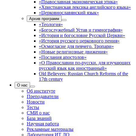
«Православная экономическая этика»
«Христианская лексика английского языка»
«Церковнославянский язык»
Архив программ
«Теология»
«Богослужебный Устав и гимнография»
«История и богословие Русской Церкви»
«История русского церковного пения»
«Осмогласие для певчего. Тропари»
«Новые религиозные движения»
«Послания апостолов»
«О Православии по-русски. для изучающих
русский язык как иностранный»
Old Believers: Russian Church Reforms of the
17th century
О нас
Об институте
Преподаватели
Новости
Тесты
СМИ о нас
База знаний
Научная работа
Рекламные материалы
Лаборатория ИТ ДО