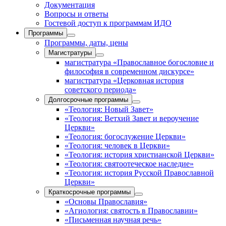
Документация
Вопросы и ответы
Гостевой доступ к программам ИДО
Программы
Программы, даты, цены
Магистратуры
магистратура «Православное богословие и
философия в современном дискурсе»
магистратура «Церковная история
советского периода»
Долгосрочные программы
«Теология: Новый Завет»
«Теология: Ветхий Завет и вероучение
Церкви»
«Теология: богослужение Церкви»
«Теология: человек в Церкви»
«Теология: история христианской Церкви»
«Теология: святоотеческое наследие»
«Теология: история Русской Православной
Церкви»
Краткосрочные программы
«Основы Православия»
«Агиология: святость в Православии»
«Письменная научная речь»