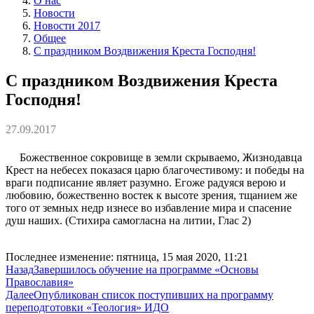
О нас
Новости
Новости 2017
Общее
С праздником Воздвижения Креста Господня!
С праздником Воздвижения Креста
Господня!
27.09.2017
Божественное сокровище в земли скрываемо, Жизнодавца
Крест на небесех показася царю благочестивому: и победы на
враги подписание являет разумно. Eгоже радуяся верою и
любовию, божественно востек к высоте зрения, тщанием же
того от земных недр изнесе во избавление мира и спасение
душ наших. (Стихира самогласна на литии, Глас 2)
Последнее изменение: пятница, 15 мая 2020, 11:21
Назад
Завершилось обучение на программе «Основы
Православия»
Далее
Опубликован список поступивших на программу
переподготовки «Теология» ИДО