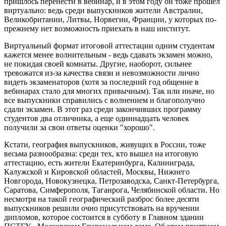
пришлось перенести в вебинар, и в этом году он тоже прошел
виртуально: ведь среди выпускников жители Австралии,
Великобритании, Литвы, Норвегии, Франции, у которых по-
прежнему нет возможность приехать в наш институт.
Виртуальный формат итоговой аттестации одним студентам
кажется менее волнительным - ведь сдавать экзамен можно,
не покидая своей комнаты. Другие, наоборот, сильнее
тревожатся из-за качества связи и невозможности лично
видеть экзаменаторов (хотя за последний год общение в
вебинарах стало для многих привычным). Так или иначе, но
все выпускники справились с волнением и благополучно
сдали экзамен. В этот раз среди закончивших программу
студентов два отличника, а еще одиннадцать человек
получили за свои ответы оценки "хорошо".
Кстати, география выпускников, живущих в России, тоже
весьма разнообразна: среди тех, кто вышел на итоговую
аттестацию, есть жители Екатеринбурга, Калиниграда,
Калужской и Кировской областей, Москвы, Нижнего
Новгорода, Новокузнецка, Петрозаводска, Санкт-Петербурга,
Саратова, Симферополя, Таганрога, Челябинской области. Но
несмотря на такой географический разброс более десяти
выпускников решили очно присутствовать на вручении
дипломов, которое состоится в субботу в Главном здании