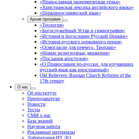
«Православная экономическая этика»
«Христианская лексика английского языка»
«Церковнославянский язык»
Архив программ
«Теология»
«Богослужебный Устав и гимнография»
«История и богословие Русской Церкви»
«История русского церковного пения»
«Осмогласие для певчего. Тропари»
«Новые религиозные движения»
«Послания апостолов»
«О Православии по-русски. для изучающих
русский язык как иностранный»
Old Believers: Russian Church Reforms of the
17th century
О нас
Об институте
Преподаватели
Новости
Тесты
СМИ о нас
База знаний
Научная работа
Рекламные материалы
Лаборатория ИТ ДО