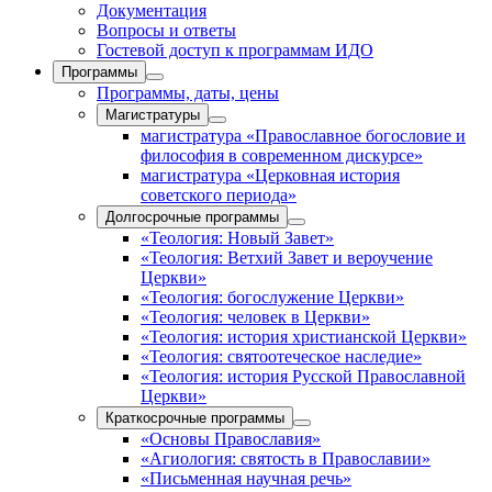
Документация
Вопросы и ответы
Гостевой доступ к программам ИДО
Программы
Программы, даты, цены
Магистратуры
магистратура «Православное богословие и
философия в современном дискурсе»
магистратура «Церковная история
советского периода»
Долгосрочные программы
«Теология: Новый Завет»
«Теология: Ветхий Завет и вероучение
Церкви»
«Теология: богослужение Церкви»
«Теология: человек в Церкви»
«Теология: история христианской Церкви»
«Теология: святоотеческое наследие»
«Теология: история Русской Православной
Церкви»
Краткосрочные программы
«Основы Православия»
«Агиология: святость в Православии»
«Письменная научная речь»