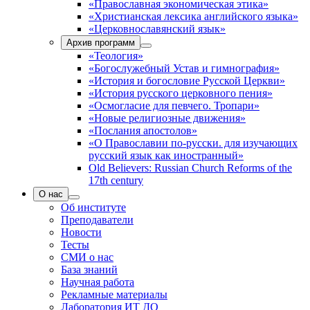
«Православная экономическая этика»
«Христианская лексика английского языка»
«Церковнославянский язык»
Архив программ
«Теология»
«Богослужебный Устав и гимнография»
«История и богословие Русской Церкви»
«История русского церковного пения»
«Осмогласие для певчего. Тропари»
«Новые религиозные движения»
«Послания апостолов»
«О Православии по-русски. для изучающих
русский язык как иностранный»
Old Believers: Russian Church Reforms of the
17th century
О нас
Об институте
Преподаватели
Новости
Тесты
СМИ о нас
База знаний
Научная работа
Рекламные материалы
Лаборатория ИТ ДО