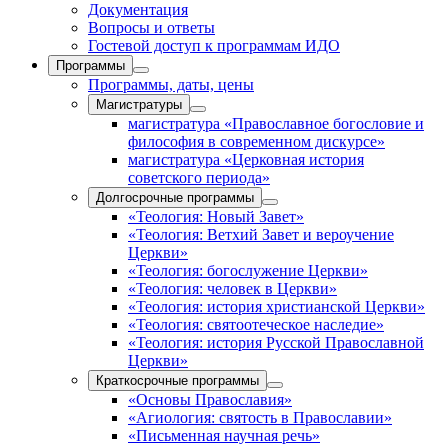
Документация
Вопросы и ответы
Гостевой доступ к программам ИДО
Программы
Программы, даты, цены
Магистратуры
магистратура «Православное богословие и
философия в современном дискурсе»
магистратура «Церковная история
советского периода»
Долгосрочные программы
«Теология: Новый Завет»
«Теология: Ветхий Завет и вероучение
Церкви»
«Теология: богослужение Церкви»
«Теология: человек в Церкви»
«Теология: история христианской Церкви»
«Теология: святоотеческое наследие»
«Теология: история Русской Православной
Церкви»
Краткосрочные программы
«Основы Православия»
«Агиология: святость в Православии»
«Письменная научная речь»