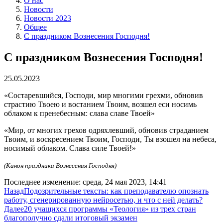
О нас
Новости
Новости 2023
Общее
С праздником Вознесения Господня!
С праздником Вознесения Господня!
25.05.2023
«Состаревшийся, Господи, мир многими грехми, обновив
страстию Твоею и востанием Твоим, возшел еси носимь
облаком к пренебесным: слава славе Твоей»
«Мир, от многих грехов одряхлевший, обновив страданием
Твоим, и воскресением Твоим, Господи, Ты взошел на небеса,
носимый облаком. Слава силе Твоей!»
(Канон праздника Вознесения Господня)
Последнее изменение: среда, 24 мая 2023, 14:41
Назад
Подозрительные тексты: как преподавателю опознать
работу, сгенерированную нейросетью, и что с ней делать?
Далее
20 учащихся программы «Теология» из трех стран
благополучно сдали итоговый экзамен