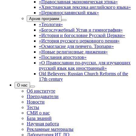
«Православная экономическая этика»
«Христианская лексика английского языка»
«Церковнославянский язык»
Архив программ
«Теология»
«Богослужебный Устав и гимнография»
«История и богословие Русской Церкви»
«История русского церковного пения»
«Осмогласие для певчего. Тропари»
«Новые религиозные движения»
«Послания апостолов»
«О Православии по-русски. для изучающих
русский язык как иностранный»
Old Believers: Russian Church Reforms of the
17th century
О нас
Об институте
Преподаватели
Новости
Тесты
СМИ о нас
База знаний
Научная работа
Рекламные материалы
Лаборатория ИТ ДО