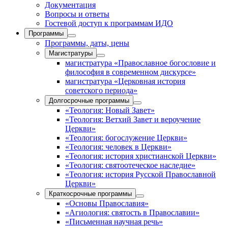
Документация
Вопросы и ответы
Гостевой доступ к программам ИДО
Программы
Программы, даты, цены
Магистратуры
магистратура «Православное богословие и
философия в современном дискурсе»
магистратура «Церковная история
советского периода»
Долгосрочные программы
«Теология: Новый Завет»
«Теология: Ветхий Завет и вероучение
Церкви»
«Теология: богослужение Церкви»
«Теология: человек в Церкви»
«Теология: история христианской Церкви»
«Теология: святоотеческое наследие»
«Теология: история Русской Православной
Церкви»
Краткосрочные программы
«Основы Православия»
«Агиология: святость в Православии»
«Письменная научная речь»