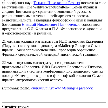
философских наук
Татьяна Николаевна Резвых
посвятила свое
выступление «Die Wahlverwandtschaften»: Семен Франк и
Людвиг Бинсвангер» сравнению концепций русского
религиозного мыслителя и швейцарского философа-
экзистенциалиста, а кандидат философский наук и кандидат
богословия
Николай Николаевич Павлюченков
сопоставил
представления С.Л. Франка и П.А. Флоренского о «доверии»
и «достоверности» в религии.
21 мая выпускница магистратуры ИДО монахиня Екатерина
(Парунян) выступила с докладом «Майстер Экхарт и Семен
Франк. Точки соприкосновения», проследив обращение
Франка к средневековой немецкой мистической традиции.
22 мая выпускник магистратуры и преподаватель
программы «Теология» ИДО Вячеслав Евгеньевич Тихонов,
принимавший участие в конференции дистанционно, сделал
доклад «Категория тварного в философской теологии Семена
Франка: антропологический аспект».
Источник фото:
страница Krakow Meetings в facebook
Читайте также: