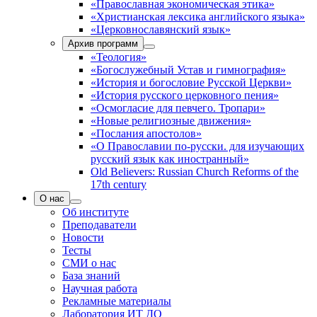
«Православная экономическая этика»
«Христианская лексика английского языка»
«Церковнославянский язык»
Архив программ
«Теология»
«Богослужебный Устав и гимнография»
«История и богословие Русской Церкви»
«История русского церковного пения»
«Осмогласие для певчего. Тропари»
«Новые религиозные движения»
«Послания апостолов»
«О Православии по-русски. для изучающих
русский язык как иностранный»
Old Believers: Russian Church Reforms of the
17th century
О нас
Об институте
Преподаватели
Новости
Тесты
СМИ о нас
База знаний
Научная работа
Рекламные материалы
Лаборатория ИТ ДО