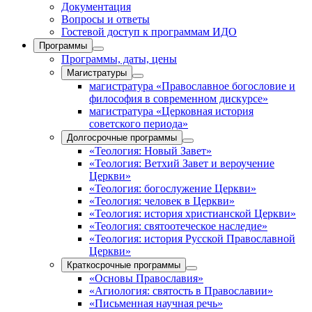
Документация
Вопросы и ответы
Гостевой доступ к программам ИДО
Программы
Программы, даты, цены
Магистратуры
магистратура «Православное богословие и
философия в современном дискурсе»
магистратура «Церковная история
советского периода»
Долгосрочные программы
«Теология: Новый Завет»
«Теология: Ветхий Завет и вероучение
Церкви»
«Теология: богослужение Церкви»
«Теология: человек в Церкви»
«Теология: история христианской Церкви»
«Теология: святоотеческое наследие»
«Теология: история Русской Православной
Церкви»
Краткосрочные программы
«Основы Православия»
«Агиология: святость в Православии»
«Письменная научная речь»