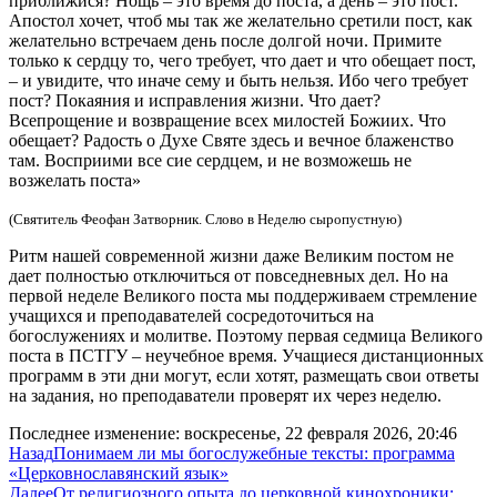
приближися? Нощь – это время до поста, а день – это пост.
Апостол хочет, чтоб мы так же желательно сретили пост, как
желательно встречаем день после долгой ночи. Примите
только к сердцу то, чего требует, что дает и что обещает пост,
– и увидите, что иначе сему и быть нельзя. Ибо чего требует
пост? Покаяния и исправления жизни. Что дает?
Всепрощение и возвращение всех милостей Божиих. Что
обещает? Радость о Духе Святе здесь и вечное блаженство
там. Восприими все сие сердцем, и не возможешь не
возжелать поста»
(Святитель Феофан Затворник. Слово в Неделю сыропустную)
Ритм нашей современной жизни даже Великим постом не
дает полностью отключиться от повседневных дел. Но на
первой неделе Великого поста мы поддерживаем стремление
учащихся и преподавателей сосредоточиться на
богослужениях и молитве. Поэтому первая седмица Великого
поста в ПСТГУ – неучебное время. Учащиеся дистанционных
программ в эти дни могут, если хотят, размещать свои ответы
на задания, но преподаватели проверят их через неделю.
Последнее изменение: воскресенье, 22 февраля 2026, 20:46
Назад
Понимаем ли мы богослужебные тексты: программа
«Церковнославянский язык»
Далее
От религиозного опыта до церковной кинохроники: